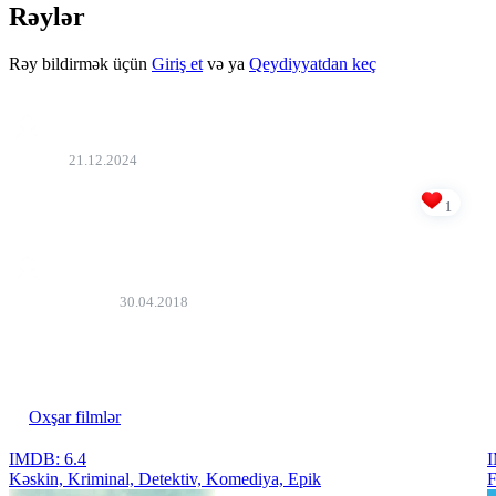
Rəylər
Rəy bildirmək üçün
Giriş et
və ya
Qeydiyyatdan keç
Nahid
21.12.2024
super filmdi arada adam naqillarada inanmaq isteyir
1
Bəyən
Həsən Əliyev
30.04.2018
Əla film, əla səsləndirmə..
Bəyən
Oxşar filmlər
IMDB: 6.4
I
Kəskin, Kriminal, Detektiv, Komediya, Epik
F