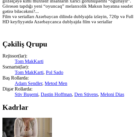
gözəlçəyə kimi müxtəlif insanların xarici görünüşlərini “oğurlayır”.
Görəsən tapdığı yeni “oyuncaq” melanxolik Maksın həyatına səadət
gətirə biləcəkmi?...
Film və serialları Azərbaycan dilində dublyajda izləyin, 720p və Full
HD keyfiyyətdə Azərbaycanca dublyajda film və seriallar
Çəkiliş Qrupu
Rejissor(lar):
Tom MakKarti
Ssenarist(lər):
Tom MakKarti
,
Pol Sado
Baş Rollarda:
Adam Sendler
,
Metod Men
Digər Rollarda:
Stiv Buşemi
,
Dastin Hoffman
,
Den Stivens
,
Meloni Dias
Kadrlar