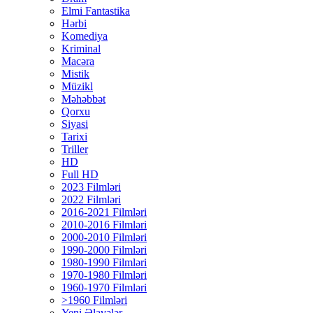
Elmi Fantastika
Hərbi
Komediya
Kriminal
Macəra
Mistik
Müzikl
Məhəbbət
Qorxu
Siyasi
Tarixi
Triller
HD
Full HD
2023 Filmləri
2022 Filmləri
2016-2021 Filmləri
2010-2016 Filmləri
2000-2010 Filmləri
1990-2000 Filmləri
1980-1990 Filmləri
1970-1980 Filmləri
1960-1970 Filmləri
>1960 Filmləri
Yeni Əlavələr