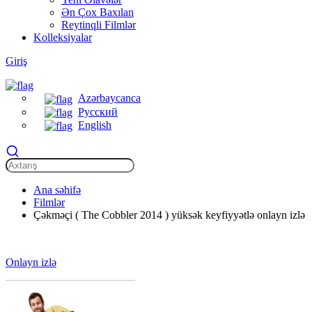
Ən Çox Baxılan
Reytinqli Filmlər
Kolleksiyalar
Giriş
Azərbaycanca
Русский
English
Ana səhifə
Filmlər
Çəkməçi ( The Cobbler 2014 ) yüksək keyfiyyətlə onlayn izlə
Onlayn izlə