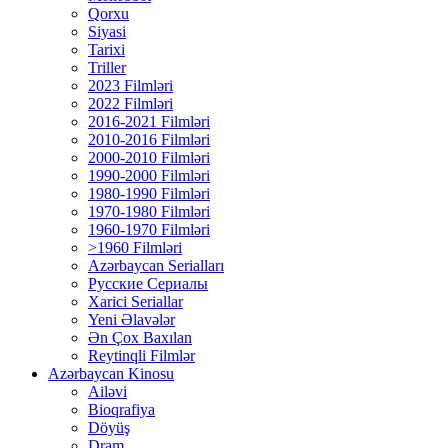
Qorxu
Siyasi
Tarixi
Triller
2023 Filmləri
2022 Filmləri
2016-2021 Filmləri
2010-2016 Filmləri
2000-2010 Filmləri
1990-2000 Filmləri
1980-1990 Filmləri
1970-1980 Filmləri
1960-1970 Filmləri
>1960 Filmləri
Azərbaycan Serialları
Русские Сериалы
Xarici Seriallar
Yeni Əlavələr
Ən Çox Baxılan
Reytinqli Filmlər
Azərbaycan Kinosu
Ailəvi
Bioqrafiya
Döyüş
Dram