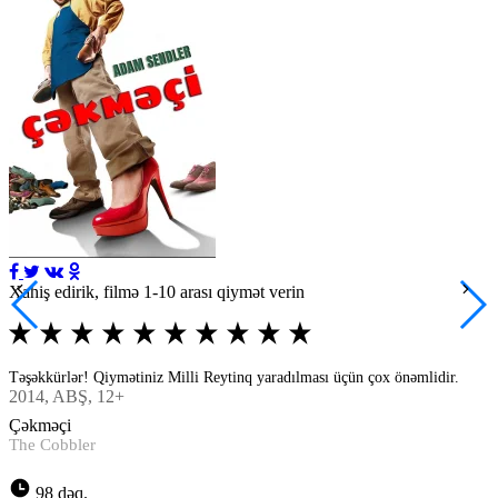
Xahiş edirik, filmə 1-10 arası qiymət verin
Təşəkkürlər! Qiymətiniz Milli Reytinq yaradılması üçün çox önəmlidir.
2014
, ABŞ, 12+
Çəkməçi
The Cobbler
98 dəq.