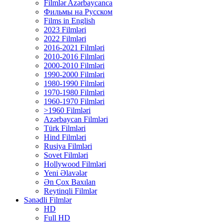
Filmlər Azərbaycanca
Фильмы на Русском
Films in English
2023 Filmləri
2022 Filmləri
2016-2021 Filmləri
2010-2016 Filmləri
2000-2010 Filmləri
1990-2000 Filmləri
1980-1990 Filmləri
1970-1980 Filmləri
1960-1970 Filmləri
>1960 Filmləri
Azərbaycan Filmləri
Türk Filmləri
Hind Filmləri
Rusiya Filmləri
Sovet Filmləri
Hollywood Filmləri
Yeni Əlavələr
Ən Çox Baxılan
Reytinqli Filmlər
Sənədli Filmlər
HD
Full HD