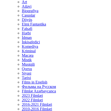
Art
Ailəvi
Bioqrafiya
Casuslar
Döyüş
Elmi Fantastika
Fəlsəfi
Hərbi
İdman
İnkişafedici
Komediya
Kriminal
Macəra
Mistik
Musiqili
Qorxu
Siyasi
Tarixi
Films in English
Фильмы на Русском
Filmlər Azərbaycanca
2023 Filmləri
2022 Filmləri
2016-2021 Filmləri
2010-2016 Filmləri