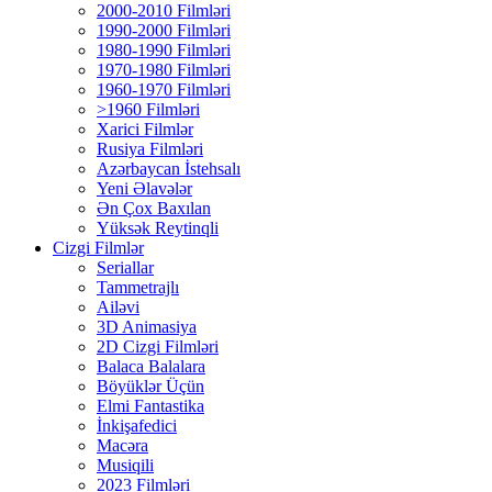
2000-2010 Filmləri
1990-2000 Filmləri
1980-1990 Filmləri
1970-1980 Filmləri
1960-1970 Filmləri
>1960 Filmləri
Xarici Filmlər
Rusiya Filmləri
Azərbaycan İstehsalı
Yeni Əlavələr
Ən Çox Baxılan
Yüksək Reytinqli
Cizgi Filmlər
Seriallar
Tammetrajlı
Ailəvi
3D Animasiya
2D Cizgi Filmləri
Balaca Balalara
Böyüklər Üçün
Elmi Fantastika
İnkişafedici
Macəra
Musiqili
2023 Filmləri