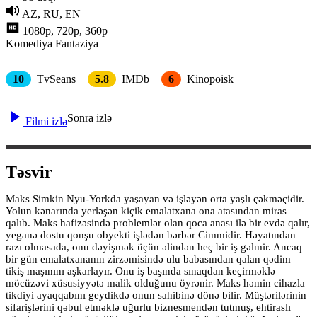
AZ, RU, EN
1080p, 720p, 360p
Komediya
Fantaziya
10
TvSeans
5.8
IMDb
6
Kinopoisk
Sonra izlə
Filmi izlə
Təsvir
Maks Simkin Nyu-Yorkda yaşayan və işləyən orta yaşlı çəkməçidir.
Yolun kənarında yerləşən kiçik emalatxana ona atasından miras
qalıb. Maks hafizəsində problemlər olan qoca anası ilə bir evdə qalır,
yeganə dostu qonşu obyekti işlədən bərbər Cimmidir. Həyatından
razı olmasada, onu dəyişmək üçün əlindən heç bir iş gəlmir. Ancaq
bir gün emalatxananın zirzəmisində ulu babasından qalan qədim
tikiş maşınını aşkarlayır. Onu iş başında sınaqdan keçirməklə
möcüzəvi xüsusiyyətə malik olduğunu öyrənir. Maks həmin cihazla
tikdiyi ayaqqabını geydikdə onun sahibinə dönə bilir. Müştərilərinin
sifarişlərini qəbul etməklə uğurlu biznesmendən tutmuş, ehtiraslı