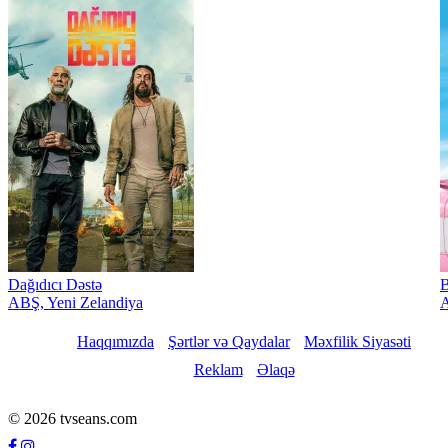
Dağıdıcı Dəstə
B
ABŞ, Yeni Zelandiya
A
Haqqımızda
Şərtlər və Qaydalar
Məxfilik Siyasəti
Reklam
Əlaqə
© 2026 tvseans.com