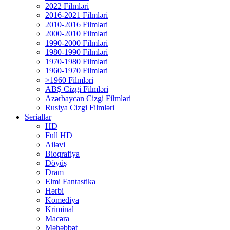
2022 Filmləri
2016-2021 Filmləri
2010-2016 Filmləri
2000-2010 Filmləri
1990-2000 Filmləri
1980-1990 Filmləri
1970-1980 Filmləri
1960-1970 Filmləri
>1960 Filmləri
ABŞ Cizgi Filmləri
Azərbaycan Cizgi Filmləri
Rusiya Cizgi Filmləri
Seriallar
HD
Full HD
Ailəvi
Bioqrafiya
Döyüş
Dram
Elmi Fantastika
Hərbi
Komediya
Kriminal
Macəra
Məhəbbət