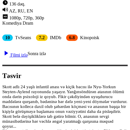
136 dəq.
AZ, RU, EN
1080p, 720p, 360p
Komediya
Dram
10
TvSeans
7.2
IMDb
6.8
Kinopoisk
Sonra izlə
Filmi izlə
Təsvir
Skott adlı 24 yaşlı infantil anası və kiçik bacısı ilə Nyu-Yorkun
Steyten-Aylend rayonunda yaşayır. Yanğınsöndürən atasının ölümü
onda dərin psixoloji iz qoyub. Fikir çəkdiyindən uyuşdurucu
maddələrə qurşanıb, bədəninə hər dəfə yeni-yeni döymələr vurdurur.
Bacısının kollecə daxil olub şəhərdən köçməsi və anasının başqa bir
kişiylə görüşməyə başlaması onun vəziyyətini daha da pisləşdirir.
Skott belə dəyişikliklərə tab gətirə bilmir. O, anasının sevgi
münasibətlərinə hər vəchlə əngəl yaratmağı qarşısına məqsəd
qoyur...