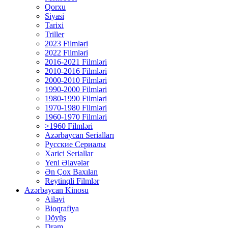
Qorxu
Siyasi
Tarixi
Triller
2023 Filmləri
2022 Filmləri
2016-2021 Filmləri
2010-2016 Filmləri
2000-2010 Filmləri
1990-2000 Filmləri
1980-1990 Filmləri
1970-1980 Filmləri
1960-1970 Filmləri
>1960 Filmləri
Azərbaycan Serialları
Русские Сериалы
Xarici Seriallar
Yeni Əlavələr
Ən Çox Baxılan
Reytinqli Filmlər
Azərbaycan Kinosu
Ailəvi
Bioqrafiya
Döyüş
Dram