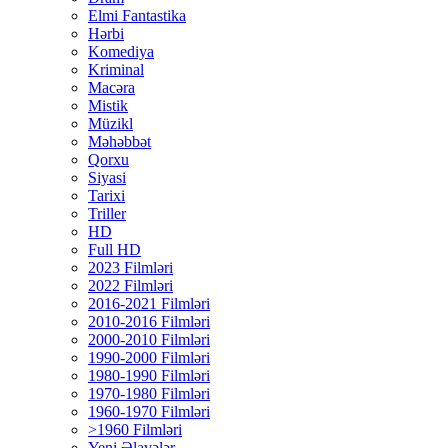
Elmi Fantastika
Hərbi
Komediya
Kriminal
Macəra
Mistik
Müzikl
Məhəbbət
Qorxu
Siyasi
Tarixi
Triller
HD
Full HD
2023 Filmləri
2022 Filmləri
2016-2021 Filmləri
2010-2016 Filmləri
2000-2010 Filmləri
1990-2000 Filmləri
1980-1990 Filmləri
1970-1980 Filmləri
1960-1970 Filmləri
>1960 Filmləri
Yeni Əlavələr