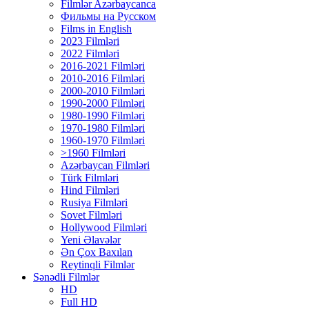
Filmlər Azərbaycanca
Фильмы на Русском
Films in English
2023 Filmləri
2022 Filmləri
2016-2021 Filmləri
2010-2016 Filmləri
2000-2010 Filmləri
1990-2000 Filmləri
1980-1990 Filmləri
1970-1980 Filmləri
1960-1970 Filmləri
>1960 Filmləri
Azərbaycan Filmləri
Türk Filmləri
Hind Filmləri
Rusiya Filmləri
Sovet Filmləri
Hollywood Filmləri
Yeni Əlavələr
Ən Çox Baxılan
Reytinqli Filmlər
Sənədli Filmlər
HD
Full HD