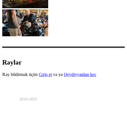
Rəylər
Rəy bildirmək üçün
Giriş et
və ya
Qeydiyyatdan keç
zmm67
26.03.2025
03+
Bəyən