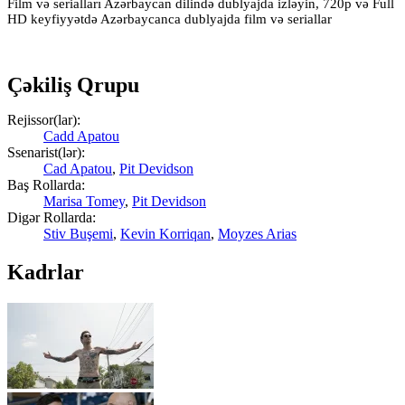
Film və serialları Azərbaycan dilində dublyajda izləyin, 720p və Full
HD keyfiyyətdə Azərbaycanca dublyajda film və seriallar
Çəkiliş Qrupu
Rejissor(lar):
Cadd Apatou
Ssenarist(lər):
Cad Apatou
,
Pit Devidson
Baş Rollarda:
Marisa Tomey
,
Pit Devidson
Digər Rollarda:
Stiv Buşemi
,
Kevin Korriqan
,
Moyzes Arias
Kadrlar