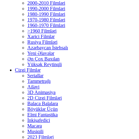
2000-2010 Filmləri
1990-2000 Filmləri
1980-1990 Filmləri
1970-1980 Filmləri
1960-1970 Filmləri
>1960 Filmləri
Xarici Filmlər
Rusiya Filmləri
Azərbaycan İstehsalı
Yeni Əlavələr
Ən Çox Baxılan
Yüksək Reytinqli
Cizgi Filmlər
Seriallar
Tammetrajlı
Ailəvi
3D Animasiya
2D Cizgi Filmləri
Balaca Balalara
Böyüklər Üçün
Elmi Fantastika
İnkişafedici
Macəra
Musiqili
2023 Filmləri