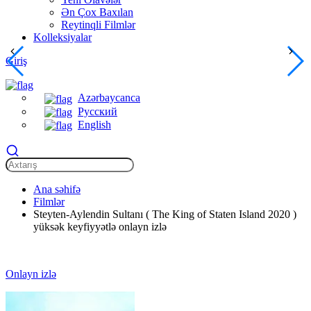
Ən Çox Baxılan
Reytinqli Filmlər
Kolleksiyalar
Giriş
Azərbaycanca
Русский
English
Ana səhifə
Filmlər
Steyten-Aylendin Sultanı ( The King of Staten Island 2020 )
yüksək keyfiyyətlə onlayn izlə
Onlayn izlə