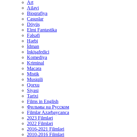
Art
Ailəvi
Bioqrafiya
Casuslar
Döyüş
Elmi Fantastika
Fəlsəfi
Hərbi
İdman
İnkişafedici
Komediya
Kriminal
Macəra
Mistik
Musiqili
Qorxu
Siyasi
Tarixi
Films in English
Фильмы на Русском
Filmlər Azərbaycanca
2023 Filmləri
2022 Filmləri
2016-2021 Filmləri
2010-2016 Filmləri