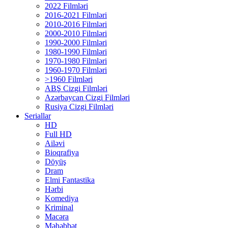
2022 Filmləri
2016-2021 Filmləri
2010-2016 Filmləri
2000-2010 Filmləri
1990-2000 Filmləri
1980-1990 Filmləri
1970-1980 Filmləri
1960-1970 Filmləri
>1960 Filmləri
ABŞ Cizgi Filmləri
Azərbaycan Cizgi Filmləri
Rusiya Cizgi Filmləri
Seriallar
HD
Full HD
Ailəvi
Bioqrafiya
Döyüş
Dram
Elmi Fantastika
Hərbi
Komediya
Kriminal
Macəra
Məhəbbət