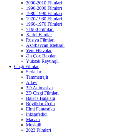
2000-2010 Filmləri
1990-2000 Filmləri
1980-1990 Filmləri
1970-1980 Filmləri
1960-1970 Filmləri
>1960 Filmləri
Xarici Filmlər
Rusiya Filmləri
Azərbaycan İstehsalı
Yeni Əlavələr
Ən Çox Baxılan
Yüksək Reytinqli
Cizgi Filmlər
Seriallar
Tammetrajlı
Ailəvi
3D Animasiya
2D Cizgi Filmləri
Balaca Balalara
Böyüklər Üçün
Elmi Fantastika
İnkişafedici
Macəra
Musiqili
2023 Filmləri