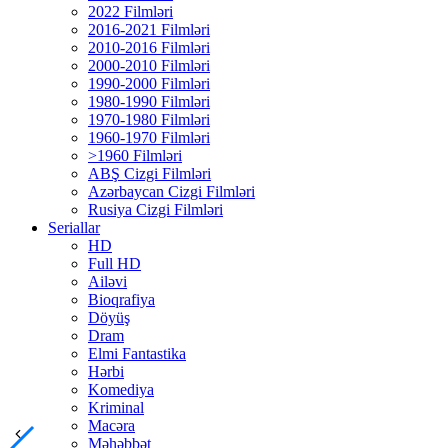
2022 Filmləri
2016-2021 Filmləri
2010-2016 Filmləri
2000-2010 Filmləri
1990-2000 Filmləri
1980-1990 Filmləri
1970-1980 Filmləri
1960-1970 Filmləri
>1960 Filmləri
ABŞ Cizgi Filmləri
Azərbaycan Cizgi Filmləri
Rusiya Cizgi Filmləri
Seriallar
HD
Full HD
Ailəvi
Bioqrafiya
Döyüş
Dram
Elmi Fantastika
Hərbi
Komediya
Kriminal
Macəra
Məhəbbət