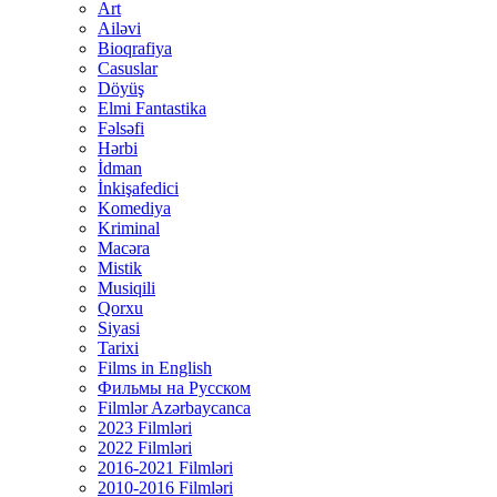
Art
Ailəvi
Bioqrafiya
Casuslar
Döyüş
Elmi Fantastika
Fəlsəfi
Hərbi
İdman
İnkişafedici
Komediya
Kriminal
Macəra
Mistik
Musiqili
Qorxu
Siyasi
Tarixi
Films in English
Фильмы на Русском
Filmlər Azərbaycanca
2023 Filmləri
2022 Filmləri
2016-2021 Filmləri
2010-2016 Filmləri