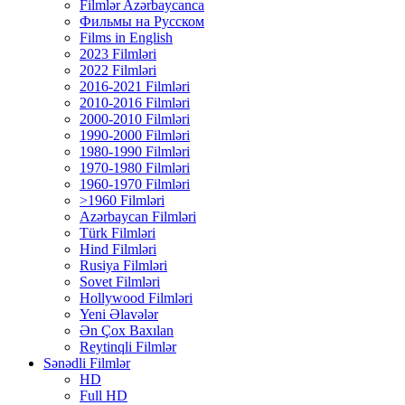
Filmlər Azərbaycanca
Фильмы на Русском
Films in English
2023 Filmləri
2022 Filmləri
2016-2021 Filmləri
2010-2016 Filmləri
2000-2010 Filmləri
1990-2000 Filmləri
1980-1990 Filmləri
1970-1980 Filmləri
1960-1970 Filmləri
>1960 Filmləri
Azərbaycan Filmləri
Türk Filmləri
Hind Filmləri
Rusiya Filmləri
Sovet Filmləri
Hollywood Filmləri
Yeni Əlavələr
Ən Çox Baxılan
Reytinqli Filmlər
Sənədli Filmlər
HD
Full HD