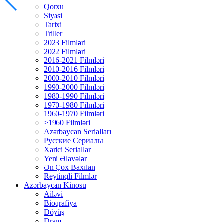
Qorxu
Siyasi
Tarixi
Triller
2023 Filmləri
2022 Filmləri
2016-2021 Filmləri
2010-2016 Filmləri
2000-2010 Filmləri
1990-2000 Filmləri
1980-1990 Filmləri
1970-1980 Filmləri
1960-1970 Filmləri
>1960 Filmləri
Azərbaycan Serialları
Русские Сериалы
Xarici Seriallar
Yeni Əlavələr
Ən Çox Baxılan
Reytinqli Filmlər
Azərbaycan Kinosu
Ailəvi
Bioqrafiya
Döyüş
Dram