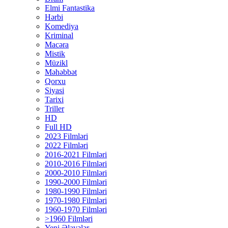
Elmi Fantastika
Hərbi
Komediya
Kriminal
Macəra
Mistik
Müzikl
Məhəbbət
Qorxu
Siyasi
Tarixi
Triller
HD
Full HD
2023 Filmləri
2022 Filmləri
2016-2021 Filmləri
2010-2016 Filmləri
2000-2010 Filmləri
1990-2000 Filmləri
1980-1990 Filmləri
1970-1980 Filmləri
1960-1970 Filmləri
>1960 Filmləri
Yeni Əlavələr