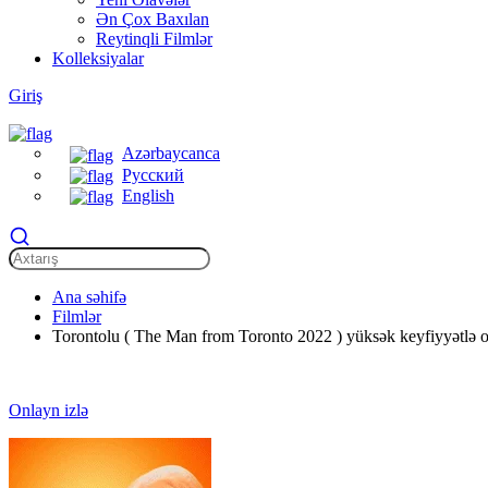
Ən Çox Baxılan
Reytinqli Filmlər
Kolleksiyalar
Giriş
Azərbaycanca
Русский
English
Ana səhifə
Filmlər
Torontolu ( The Man from Toronto 2022 ) yüksək keyfiyyətlə o
Onlayn izlə