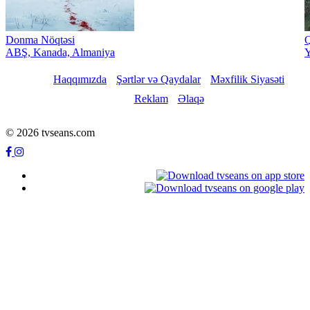
Donma Nöqtəsi
Q
ABŞ, Kanada, Almaniya
Y
Haqqımızda
Şərtlər və Qaydalar
Məxfilik Siyasəti
Reklam
Əlaqə
© 2026 tvseans.com