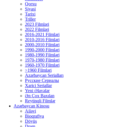
Qorxu
Siyasi
Tarixi
Triller
2023 Filmləri
2022 Filmləri
2016-2021 Filmləri
2010-2016 Filmləri
2000-2010 Filmləri
1990-2000 Filmləri
1980-1990 Filmləri
1970-1980 Filmləri
1960-1970 Filmləri
>1960 Filmləri
Azərbaycan Serialları
Русские Сериалы
Xarici Seriallar
Yeni Əlavələr
Ən Çox Baxılan
Reytinqli Filmlər
Azərbaycan Kinosu
Ailəvi
Bioqrafiya
Döyüş
Dram