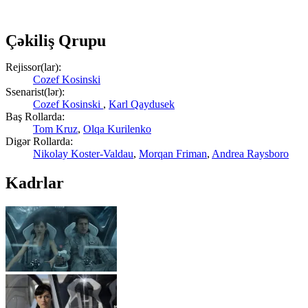
Çəkiliş Qrupu
Rejissor(lar):
Cozef Kosinski
Ssenarist(lər):
Cozef Kosinski
,
Karl Qaydusek
Baş Rollarda:
Tom Kruz
,
Olqa Kurilenko
Digər Rollarda:
Nikolay Koster-Valdau
,
Morqan Friman
,
Andrea Raysboro
Kadrlar