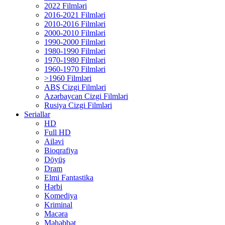
2022 Filmləri
2016-2021 Filmləri
2010-2016 Filmləri
2000-2010 Filmləri
1990-2000 Filmləri
1980-1990 Filmləri
1970-1980 Filmləri
1960-1970 Filmləri
>1960 Filmləri
ABŞ Cizgi Filmləri
Azərbaycan Cizgi Filmləri
Rusiya Cizgi Filmləri
Seriallar
HD
Full HD
Ailəvi
Bioqrafiya
Döyüş
Dram
Elmi Fantastika
Hərbi
Komediya
Kriminal
Macəra
Məhəbbət