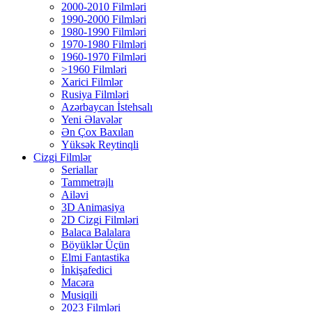
2000-2010 Filmləri
1990-2000 Filmləri
1980-1990 Filmləri
1970-1980 Filmləri
1960-1970 Filmləri
>1960 Filmləri
Xarici Filmlər
Rusiya Filmləri
Azərbaycan İstehsalı
Yeni Əlavələr
Ən Çox Baxılan
Yüksək Reytinqli
Cizgi Filmlər
Seriallar
Tammetrajlı
Ailəvi
3D Animasiya
2D Cizgi Filmləri
Balaca Balalara
Böyüklər Üçün
Elmi Fantastika
İnkişafedici
Macəra
Musiqili
2023 Filmləri