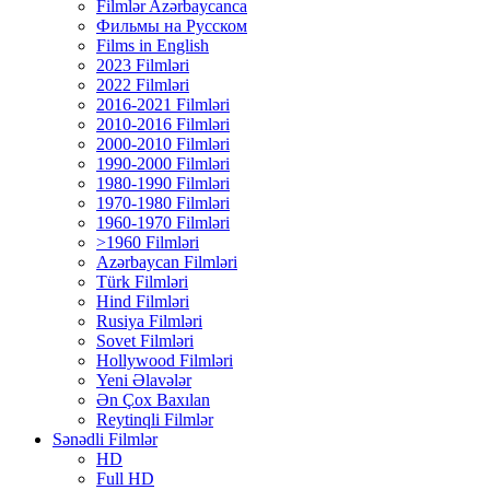
Filmlər Azərbaycanca
Фильмы на Русском
Films in English
2023 Filmləri
2022 Filmləri
2016-2021 Filmləri
2010-2016 Filmləri
2000-2010 Filmləri
1990-2000 Filmləri
1980-1990 Filmləri
1970-1980 Filmləri
1960-1970 Filmləri
>1960 Filmləri
Azərbaycan Filmləri
Türk Filmləri
Hind Filmləri
Rusiya Filmləri
Sovet Filmləri
Hollywood Filmləri
Yeni Əlavələr
Ən Çox Baxılan
Reytinqli Filmlər
Sənədli Filmlər
HD
Full HD