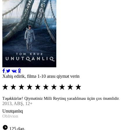
Xahiş edirik, filmə 1-10 arası qiymət verin
Təşəkkürlər! Qiymətiniz Milli Reytinq yaradılması üçün çox önəmlidir.
2013
, ABŞ, 12+
Unutqanlıq
Oblivion
125 dəq.