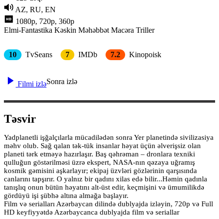
AZ, RU, EN
1080p, 720p, 360p
Elmi-Fantastika
Kəskin
Məhəbbət
Macəra
Triller
10
TvSeans
7
IMDb
7.2
Kinopoisk
Sonra izlə
Filmi izlə
Təsvir
Yadplanetli işğalçılarla mücadilədən sonra Yer planetində sivilizasiya
məhv olub. Sağ qalan tək-tük insanlar həyat üçün əlverişsiz olan
planeti tərk etməyə hazırlaşır. Baş qəhrəman – dronlara texniki
qulluğun göstərilməsi üzrə ekspert, NASA-nın qəzaya uğramış
kosmik gəmisini aşkarlayır; ekipaj üzvləri gözlərinin qarşısında
canlarını tapşırır. O yalnız bir qadını xilas edə bilir...Həmin qadınla
tanışlıq onun bütün həyatını alt-üst edir, keçmişini və ümumilikdə
gördüyü işi şübhə altına almağa başlayır.
Film və serialları Azərbaycan dilində dublyajda izləyin, 720p və Full
HD keyfiyyətdə Azərbaycanca dublyajda film və seriallar