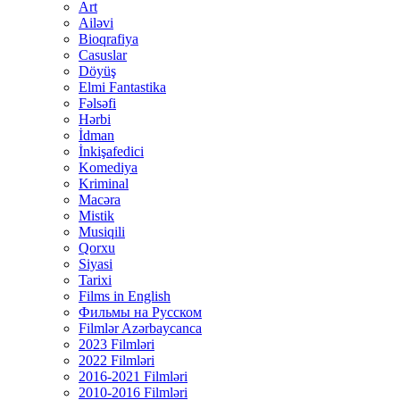
Art
Ailəvi
Bioqrafiya
Casuslar
Döyüş
Elmi Fantastika
Fəlsəfi
Hərbi
İdman
İnkişafedici
Komediya
Kriminal
Macəra
Mistik
Musiqili
Qorxu
Siyasi
Tarixi
Films in English
Фильмы на Русском
Filmlər Azərbaycanca
2023 Filmləri
2022 Filmləri
2016-2021 Filmləri
2010-2016 Filmləri