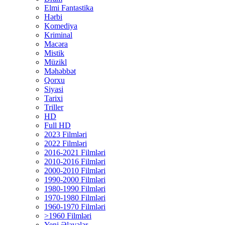
Elmi Fantastika
Hərbi
Komediya
Kriminal
Macəra
Mistik
Müzikl
Məhəbbət
Qorxu
Siyasi
Tarixi
Triller
HD
Full HD
2023 Filmləri
2022 Filmləri
2016-2021 Filmləri
2010-2016 Filmləri
2000-2010 Filmləri
1990-2000 Filmləri
1980-1990 Filmləri
1970-1980 Filmləri
1960-1970 Filmləri
>1960 Filmləri
Yeni Əlavələr