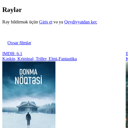
Rəylər
Rəy bildirmək üçün
Giriş et
və ya
Qeydiyyatdan keç
Oxşar filmlər
IMDB: 6.1
I
Kəskin, Kriminal, Triller, Elmi-Fantastika
K