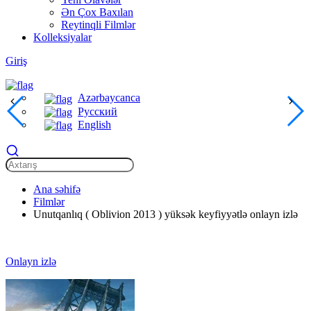
Ən Çox Baxılan
Reytinqli Filmlər
Kolleksiyalar
Giriş
Azərbaycanca
Русский
English
Ana səhifə
Filmlər
Unutqanlıq ( Oblivion 2013 ) yüksək keyfiyyətlə onlayn izlə
Onlayn izlə