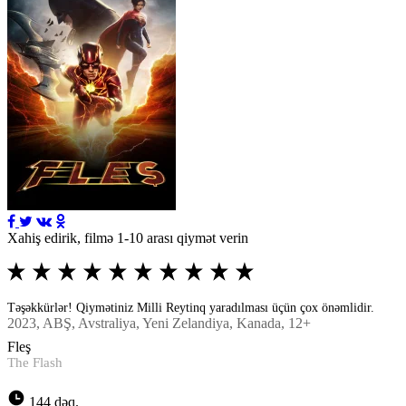
Xahiş edirik, filmə 1-10 arası qiymət verin
Təşəkkürlər! Qiymətiniz Milli Reytinq yaradılması üçün çox önəmlidir.
2023
, ABŞ, Avstraliya, Yeni Zelandiya, Kanada, 12+
Fleş
The Flash
144 dəq.