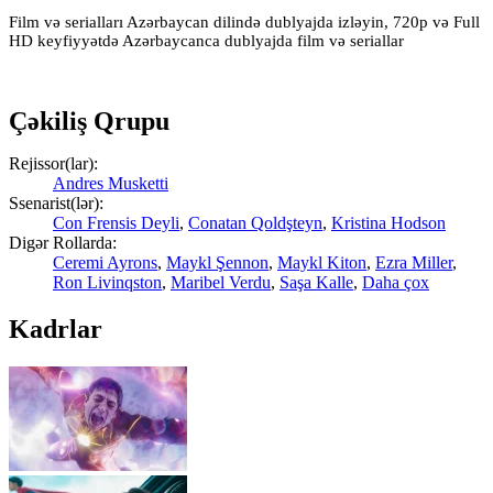
Film və serialları Azərbaycan dilində dublyajda izləyin, 720p və Full
HD keyfiyyətdə Azərbaycanca dublyajda film və seriallar
Çəkiliş Qrupu
Rejissor(lar):
Andres Musketti
Ssenarist(lər):
Con Frensis Deyli
,
Conatan Qoldşteyn
,
Kristina Hodson
Digər Rollarda:
Ceremi Ayrons
,
Maykl Şennon
,
Maykl Kiton
,
Ezra Miller
,
Ron Livinqston
,
Maribel Verdu
,
Saşa Kalle
,
Daha çox
Kadrlar