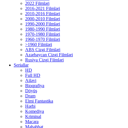
2022 Filmləri
2016-2021 Filmləri
2010-2016 Filmləri
2000-2010 Filmləri
1990-2000 Filmləri
1980-1990 Filmləri
1970-1980 Filmləri
1960-1970 Filmləri
>1960 Filmləri
ABŞ Cizgi Filmləri
Azərbaycan Cizgi Filmləri
Rusiya Cizgi Filmləri
Seriallar
HD
Full HD
Ailəvi
Bioqrafiya
Döyüş
Dram
Elmi Fantastika
Hərbi
Komediya
Kriminal
Macəra
Məhəbbət