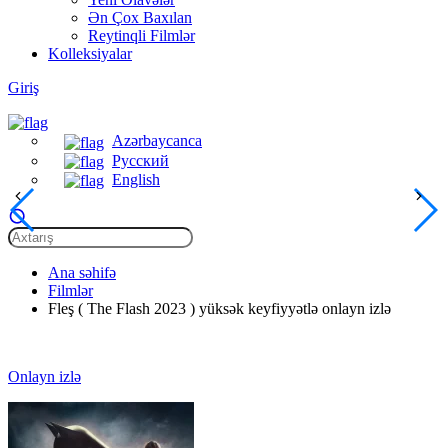
Ən Çox Baxılan
Reytinqli Filmlər
Kolleksiyalar
Giriş
Azərbaycanca
Русский
English
Ana səhifə
Filmlər
Fleş ( The Flash 2023 ) yüksək keyfiyyətlə onlayn izlə
Onlayn izlə