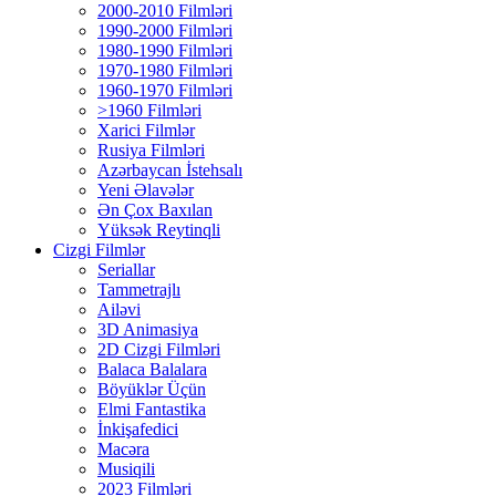
2000-2010 Filmləri
1990-2000 Filmləri
1980-1990 Filmləri
1970-1980 Filmləri
1960-1970 Filmləri
>1960 Filmləri
Xarici Filmlər
Rusiya Filmləri
Azərbaycan İstehsalı
Yeni Əlavələr
Ən Çox Baxılan
Yüksək Reytinqli
Cizgi Filmlər
Seriallar
Tammetrajlı
Ailəvi
3D Animasiya
2D Cizgi Filmləri
Balaca Balalara
Böyüklər Üçün
Elmi Fantastika
İnkişafedici
Macəra
Musiqili
2023 Filmləri