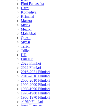
Elmi Fantastika
Hərbi
Komediya
Kriminal
Macəra
Mistik
Müzikl
Məhəbbət
Qorxu
Siyasi
Tarixi
Triller
HD
Full HD
2023 Filmləri
2022 Filmləri
2016-2021 Filmləri
2010-2016 Filmləri
2000-2010 Filmləri
1990-2000 Filmləri
1980-1990 Filmləri
1970-1980 Filmləri
1960-1970 Filmləri
>1960 Filmləri
Yeni Əlavələr