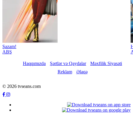
Şazam!
H
ABŞ
Haqqımızda
Şərtlər və Qaydalar
Məxfilik Siyasəti
Reklam
Əlaqə
© 2026 tvseans.com