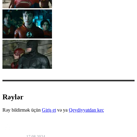
Rəylər
Rəy bildirmək üçün
Giriş et
və ya
Qeydiyyatdan keç
Elmeddin
17.08.2024