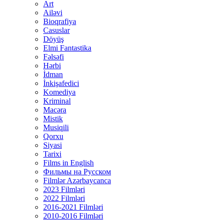
Art
Ailəvi
Bioqrafiya
Casuslar
Döyüş
Elmi Fantastika
Fəlsəfi
Hərbi
İdman
İnkişafedici
Komediya
Kriminal
Macəra
Mistik
Musiqili
Qorxu
Siyasi
Tarixi
Films in English
Фильмы на Русском
Filmlər Azərbaycanca
2023 Filmləri
2022 Filmləri
2016-2021 Filmləri
2010-2016 Filmləri