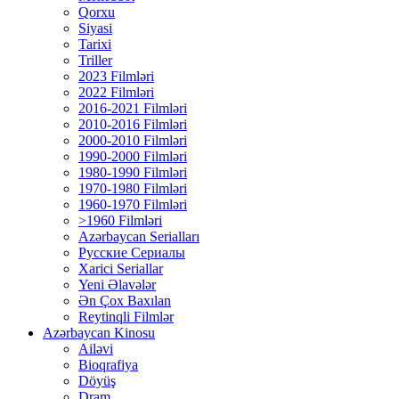
Qorxu
Siyasi
Tarixi
Triller
2023 Filmləri
2022 Filmləri
2016-2021 Filmləri
2010-2016 Filmləri
2000-2010 Filmləri
1990-2000 Filmləri
1980-1990 Filmləri
1970-1980 Filmləri
1960-1970 Filmləri
>1960 Filmləri
Azərbaycan Serialları
Русские Сериалы
Xarici Seriallar
Yeni Əlavələr
Ən Çox Baxılan
Reytinqli Filmlər
Azərbaycan Kinosu
Ailəvi
Bioqrafiya
Döyüş
Dram