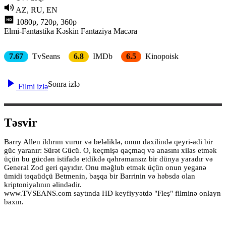
AZ, RU, EN
1080p, 720p, 360p
Elmi-Fantastika
Kəskin
Fantaziya
Macəra
7.67
TvSeans
6.8
IMDb
6.5
Kinopoisk
Sonra izlə
Filmi izlə
Təsvir
Barry Allen ildırım vurur və beləliklə, onun daxilində qeyri-adi bir
güc yaranır: Sürət Gücü. O, keçmişə qaçmaq və anasını xilas etmək
üçün bu gücdən istifadə etdikdə qəhrəmansız bir dünya yaradır və
General Zod geri qayıdır. Onu məğlub etmək üçün onun yeganə
ümidi təqaüdçü Betmenin, başqa bir Barrinin və həbsdə olan
kriptoniyalının əlindədir.
www.TVSEANS.com saytında HD keyfiyyətdə "Fleş" filminə onlayn
baxın.