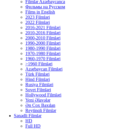
Filmlər Azərbaycanca
Фильмы на Русском
Films in English
2023 Filmləri
2022 Filmləri
2016-2021 Filmləri
2010-2016 Filmləri
2000-2010 Filmləri
1990-2000 Filmləri
1980-1990 Filmləri
1970-1980 Filmləri
1960-1970 Filmləri
>1960 Filmləri
Azərbaycan Filmləri
Türk Filmləri
Hind Filmləri
Rusiya Filmləri
Sovet Filmləri
Hollywood Filmləri
Yeni Əlavələr
Ən Çox Baxılan
Reytinqli Filmlər
Sənədli Filmlər
HD
Full HD