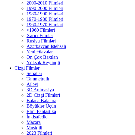
2000-2010 Filmləri
1990-2000 Filmləri
1980-1990 Filmləri
1970-1980 Filmləri
1960-1970 Filmləri
>1960 Filmləri
Xarici Filmlər
Rusiya Filmləri
Azərbaycan İstehsalı
Yeni Əlavələr
Ən Çox Baxılan
Yüksək Reytinqli
Cizgi Filmlər
Seriallar
Tammetrajlı
Ailəvi
3D Animasiya
2D Cizgi Filmləri
Balaca Balalara
Böyüklər Üçün
Elmi Fantastika
İnkişafedici
Macəra
Musiqili
2023 Filmləri