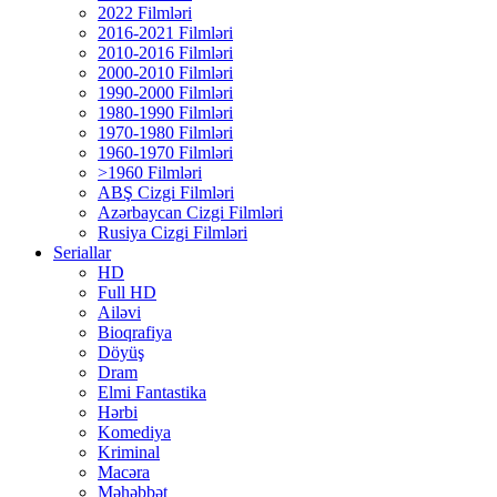
2022 Filmləri
2016-2021 Filmləri
2010-2016 Filmləri
2000-2010 Filmləri
1990-2000 Filmləri
1980-1990 Filmləri
1970-1980 Filmləri
1960-1970 Filmləri
>1960 Filmləri
ABŞ Cizgi Filmləri
Azərbaycan Cizgi Filmləri
Rusiya Cizgi Filmləri
Seriallar
HD
Full HD
Ailəvi
Bioqrafiya
Döyüş
Dram
Elmi Fantastika
Hərbi
Komediya
Kriminal
Macəra
Məhəbbət