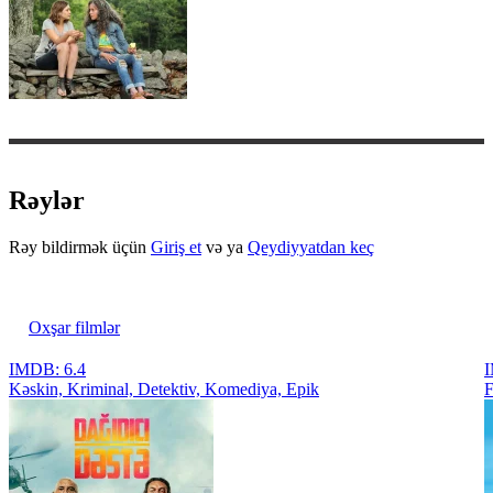
Rəylər
Rəy bildirmək üçün
Giriş et
və ya
Qeydiyyatdan keç
Oxşar filmlər
IMDB: 6.4
I
Kəskin, Kriminal, Detektiv, Komediya, Epik
F