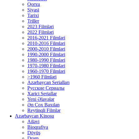
Qorxu
Siyasi
Tarixi
Triller
2023 Filmləri
2022 Filmləri
2016-2021 Filmləri
2010-2016 Filmləri
2000-2010 Filmləri
1990-2000 Filmləri
1980-1990 Filmləri
1970-1980 Filmləri
1960-1970 Filmləri
>1960 Filmləri
Azərbaycan Serialları
Русские Сериалы
Xarici Seriallar
Yeni Əlavələr
Ən Çox Baxılan
Reytinqli Filmlər
Azərbaycan Kinosu
Ailəvi
Bioqrafiya
Döyüş
Dram