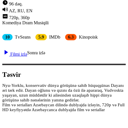
96 dəq.
AZ, RU, EN
720p, 360p
Komediya
Dram
Musiqili
10
TvSeans
5.9
IMDb
6.3
Kinopoisk
Sonra izlə
Filmi izlə
Təsvir
Nyu-Yorklu, konservativ dünya görüşünə sahib hüquqşünas Dayanı
əri tərk edir. Dayan oğlunu və qızını da özü ilə apararaq, Vudvoskta
yaşayan, uzun müddətdir ki ailəsindən uzaqlaşıb hippi dünya
görüşünə sahib nənələrinin yanına gedirlər.
Film və serialları Azərbaycan dilində dublyajda izləyin, 720p və Full
HD keyfiyyətdə Azərbaycanca dublyajda film və seriallar