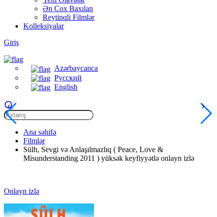
Ən Çox Baxılan
Reytinqli Filmlər
Kolleksiyalar
Giriş
Azərbaycanca
Русский
English
Ana səhifə
Filmlər
Sülh, Sevgi və Anlaşılmazlıq ( Peace, Love &
Misunderstanding 2011 ) yüksək keyfiyyətlə onlayn izlə
Onlayn izlə