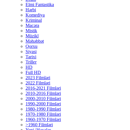
Elmi Fantastika
Hərbi
Komediya
Kriminal
Macəra
Mistik
Müzikl
Məhəbbət
Qorxu
Siyasi
Tarixi
Triller
HD
Full HD
2023 Filmləri
2022 Filmləri
2016-2021 Filmləri
2010-2016 Filmləri
2000-2010 Filmləri
1990-2000 Filmləri
1980-1990 Filmləri
1970-1980 Filmləri
1960-1970 Filmləri
>1960 Filmləri
Yeni Əlavələr