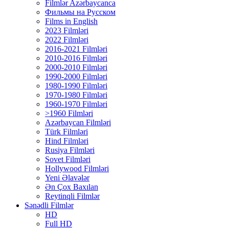
Filmlər Azərbaycanca
Фильмы на Русском
Films in English
2023 Filmləri
2022 Filmləri
2016-2021 Filmləri
2010-2016 Filmləri
2000-2010 Filmləri
1990-2000 Filmləri
1980-1990 Filmləri
1970-1980 Filmləri
1960-1970 Filmləri
>1960 Filmləri
Azərbaycan Filmləri
Türk Filmləri
Hind Filmləri
Rusiya Filmləri
Sovet Filmləri
Hollywood Filmləri
Yeni Əlavələr
Ən Çox Baxılan
Reytinqli Filmlər
Sənədli Filmlər
HD
Full HD