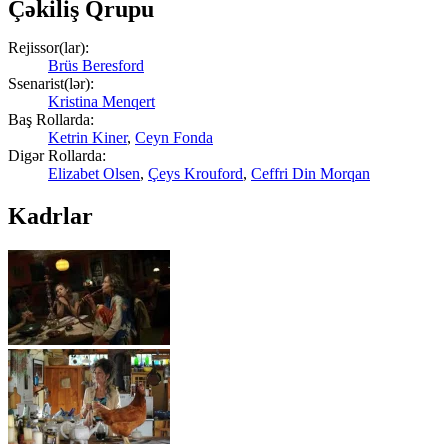
Çəkiliş Qrupu
Rejissor(lar):
Brüs Beresford
Ssenarist(lər):
Kristina Menqert
Baş Rollarda:
Ketrin Kiner
,
Ceyn Fonda
Digər Rollarda:
Elizabet Olsen
,
Çeys Krouford
,
Ceffri Din Morqan
Kadrlar