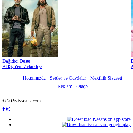
Dağıdıcı Dəstə
B
ABŞ, Yeni Zelandiya
A
Haqqımızda
Şərtlər və Qaydalar
Məxfilik Siyasəti
Reklam
Əlaqə
© 2026 tvseans.com