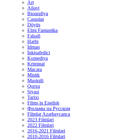
Art
Ailəvi
Bioqrafiya
Casuslar
Döyüş
Elmi Fantastika
Fəlsəfi
Hərbi
İdman
İnkişafedici
Komediya
Kriminal
Macəra
Mistik
Musiqili
Qorxu
Siyasi
Tarixi
Films in English
Фильмы на Русском
Filmlər Azərbaycanca
2023 Filmləri
2022 Filmləri
2016-2021 Filmləri
2010-2016 Filmləri