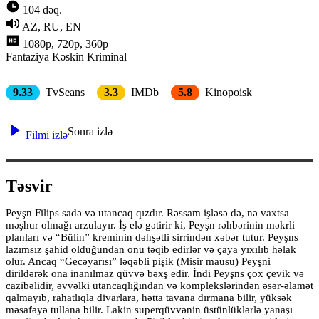
104 dəq.
AZ, RU, EN
1080p, 720p, 360p
Fantaziya
Kəskin
Kriminal
9.33
TvSeans
3.3
IMDb
5.8
Kinopoisk
Sonra izlə
Filmi izlə
Təsvir
Peyşn Filips sadə və utancaq qızdır. Rəssam işləsə də, nə vaxtsa
məşhur olmağı arzulayır. İş elə gətirir ki, Peyşn rəhbərinin məkrli
planları və “Bülin” kreminin dəhşətli sirrindən xəbər tutur. Peyşns
lazımsız şahid olduğundan onu təqib edirlər və çaya yıxılıb həlak
olur. Ancaq “Gecəyarısı” ləqəbli pişik (Misir mausu) Peyşni
dirildərək ona inanılmaz qüvvə bəxş edir. İndi Peyşns çox çevik və
cazibəlidir, əvvəlki utancaqlığından və komplekslərindən əsər-əlamət
qalmayıb, rahatlıqla divarlara, hətta tavana dırmana bilir, yüksək
məsafəyə tullana bilir. Lakin superqüvvənin üstünlüklərlə yanaşı