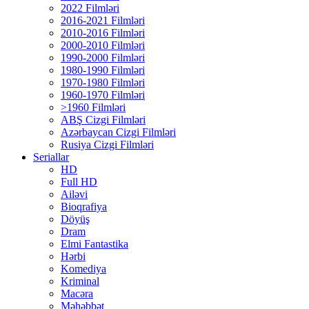
2022 Filmləri
2016-2021 Filmləri
2010-2016 Filmləri
2000-2010 Filmləri
1990-2000 Filmləri
1980-1990 Filmləri
1970-1980 Filmləri
1960-1970 Filmləri
>1960 Filmləri
ABŞ Cizgi Filmləri
Azərbaycan Cizgi Filmləri
Rusiya Cizgi Filmləri
Seriallar
HD
Full HD
Ailəvi
Bioqrafiya
Döyüş
Dram
Elmi Fantastika
Hərbi
Komediya
Kriminal
Macəra
Məhəbbət