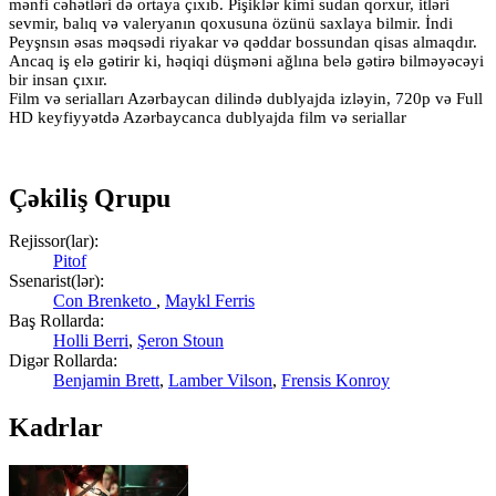
mənfi cəhətləri də ortaya çıxıb. Pişiklər kimi sudan qorxur, itləri
sevmir, balıq və valeryanın qoxusuna özünü saxlaya bilmir. İndi
Peyşnsın əsas məqsədi riyakar və qəddar bossundan qisas almaqdır.
Ancaq iş elə gətirir ki, həqiqi düşməni ağlına belə gətirə bilməyəcəyi
bir insan çıxır.
Film və serialları Azərbaycan dilində dublyajda izləyin, 720p və Full
HD keyfiyyətdə Azərbaycanca dublyajda film və seriallar
Çəkiliş Qrupu
Rejissor(lar):
Pitof
Ssenarist(lər):
Сon Brenketo
,
Maykl Ferris
Baş Rollarda:
Holli Berri
,
Şeron Stoun
Digər Rollarda:
Benjamin Brett
,
Lamber Vilson
,
Frensis Konroy
Kadrlar