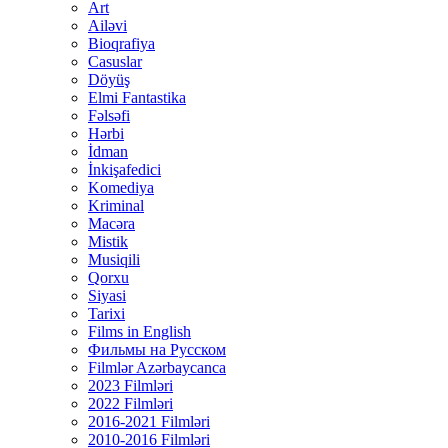
Art
Ailəvi
Bioqrafiya
Casuslar
Döyüş
Elmi Fantastika
Fəlsəfi
Hərbi
İdman
İnkişafedici
Komediya
Kriminal
Macəra
Mistik
Musiqili
Qorxu
Siyasi
Tarixi
Films in English
Фильмы на Русском
Filmlər Azərbaycanca
2023 Filmləri
2022 Filmləri
2016-2021 Filmləri
2010-2016 Filmləri