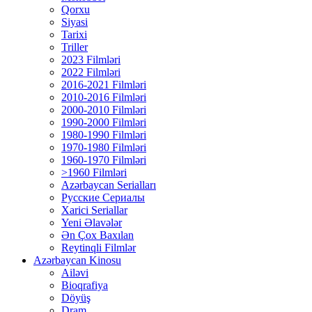
Qorxu
Siyasi
Tarixi
Triller
2023 Filmləri
2022 Filmləri
2016-2021 Filmləri
2010-2016 Filmləri
2000-2010 Filmləri
1990-2000 Filmləri
1980-1990 Filmləri
1970-1980 Filmləri
1960-1970 Filmləri
>1960 Filmləri
Azərbaycan Serialları
Русские Сериалы
Xarici Seriallar
Yeni Əlavələr
Ən Çox Baxılan
Reytinqli Filmlər
Azərbaycan Kinosu
Ailəvi
Bioqrafiya
Döyüş
Dram