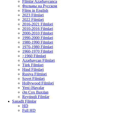
Filmlər Azərbaycanca
Фильмы на Русском
Films in English
2023 Filmləri
2022 Filmləri
2016-2021 Filmləri
2010-2016 Filmləri
2000-2010 Filmləri
1990-2000 Filmləri
1980-1990 Filmləri
1970-1980 Filmləri
1960-1970 Filmləri
>1960 Filmləri
Azərbaycan Filmləri
Türk Filmləri
Hind Filmləri
Rusiya Filmləri
Sovet Filmləri
Hollywood Filmləri
Yeni Əlavələr
Ən Çox Baxılan
Reytinqli Filmlər
Sənədli Filmlər
HD
Full HD