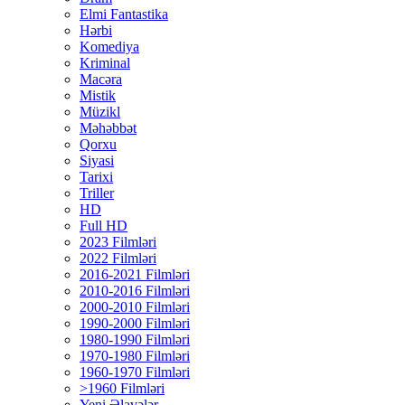
Elmi Fantastika
Hərbi
Komediya
Kriminal
Macəra
Mistik
Müzikl
Məhəbbət
Qorxu
Siyasi
Tarixi
Triller
HD
Full HD
2023 Filmləri
2022 Filmləri
2016-2021 Filmləri
2010-2016 Filmləri
2000-2010 Filmləri
1990-2000 Filmləri
1980-1990 Filmləri
1970-1980 Filmləri
1960-1970 Filmləri
>1960 Filmləri
Yeni Əlavələr