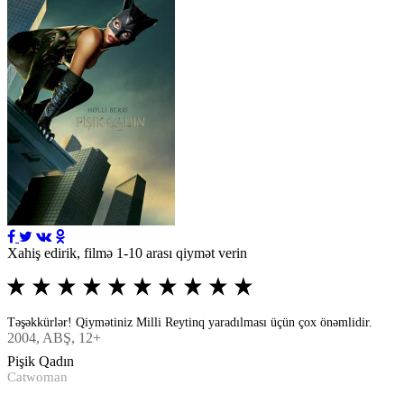
Xahiş edirik, filmə 1-10 arası qiymət verin
Təşəkkürlər! Qiymətiniz Milli Reytinq yaradılması üçün çox önəmlidir.
2004
, ABŞ, 12+
Pişik Qadın
Catwoman