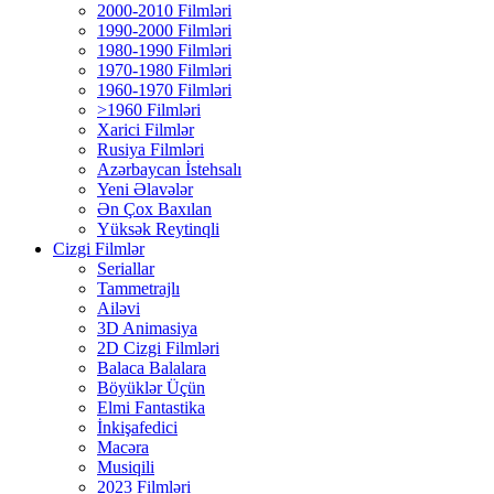
2000-2010 Filmləri
1990-2000 Filmləri
1980-1990 Filmləri
1970-1980 Filmləri
1960-1970 Filmləri
>1960 Filmləri
Xarici Filmlər
Rusiya Filmləri
Azərbaycan İstehsalı
Yeni Əlavələr
Ən Çox Baxılan
Yüksək Reytinqli
Cizgi Filmlər
Seriallar
Tammetrajlı
Ailəvi
3D Animasiya
2D Cizgi Filmləri
Balaca Balalara
Böyüklər Üçün
Elmi Fantastika
İnkişafedici
Macəra
Musiqili
2023 Filmləri