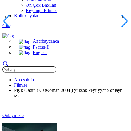
Ən Çox Baxılan
Reytinqli Filmlər
Kolleksiyalar
Giriş
Azərbaycanca
Русский
English
Ana səhifə
Filmlər
Pişik Qadın ( Catwoman 2004 ) yüksək keyfiyyətlə onlayn
izlə
Onlayn izlə