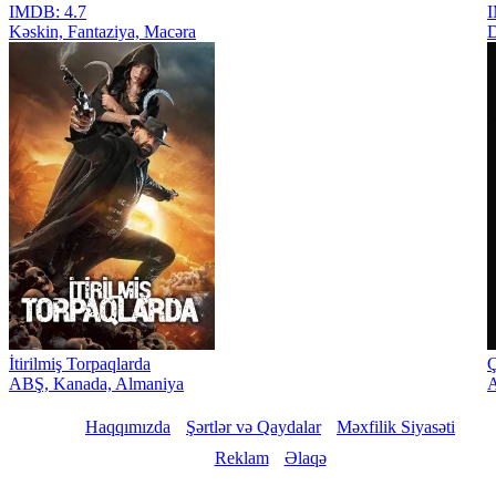
IMDB: 4.7
I
Kəskin, Fantaziya, Macəra
D
İtirilmiş Torpaqlarda
Ç
ABŞ, Kanada, Almaniya
Haqqımızda
Şərtlər və Qaydalar
Məxfilik Siyasəti
Reklam
Əlaqə