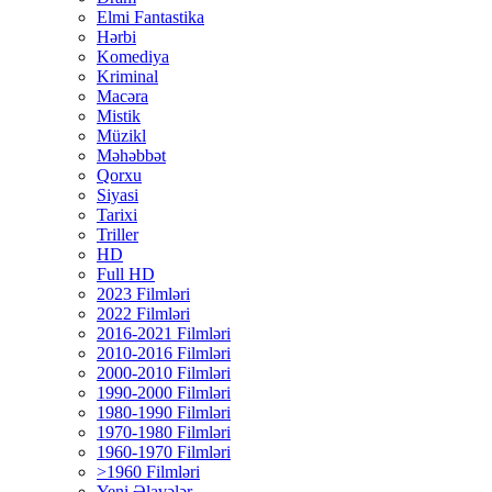
Elmi Fantastika
Hərbi
Komediya
Kriminal
Macəra
Mistik
Müzikl
Məhəbbət
Qorxu
Siyasi
Tarixi
Triller
HD
Full HD
2023 Filmləri
2022 Filmləri
2016-2021 Filmləri
2010-2016 Filmləri
2000-2010 Filmləri
1990-2000 Filmləri
1980-1990 Filmləri
1970-1980 Filmləri
1960-1970 Filmləri
>1960 Filmləri
Yeni Əlavələr