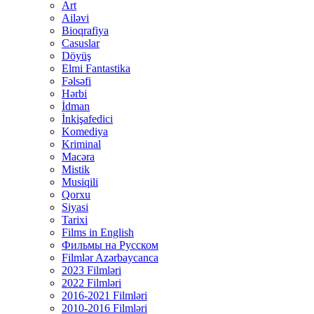
Art
Ailəvi
Bioqrafiya
Casuslar
Döyüş
Elmi Fantastika
Fəlsəfi
Hərbi
İdman
İnkişafedici
Komediya
Kriminal
Macəra
Mistik
Musiqili
Qorxu
Siyasi
Tarixi
Films in English
Фильмы на Русском
Filmlər Azərbaycanca
2023 Filmləri
2022 Filmləri
2016-2021 Filmləri
2010-2016 Filmləri