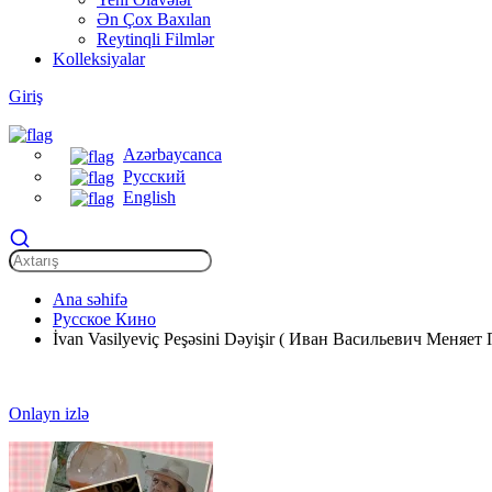
Ən Çox Baxılan
Reytinqli Filmlər
Kolleksiyalar
Giriş
Azərbaycanca
Русский
English
Ana səhifə
Русское Кино
İvan Vasilyeviç Peşəsini Dəyişir ( Иван Васильевич Меняет 
Onlayn izlə