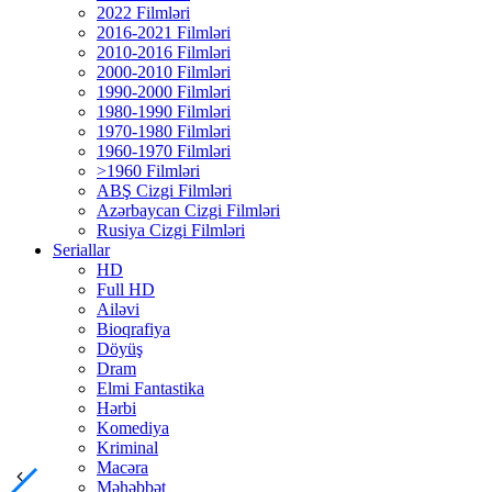
2022 Filmləri
2016-2021 Filmləri
2010-2016 Filmləri
2000-2010 Filmləri
1990-2000 Filmləri
1980-1990 Filmləri
1970-1980 Filmləri
1960-1970 Filmləri
>1960 Filmləri
ABŞ Cizgi Filmləri
Azərbaycan Cizgi Filmləri
Rusiya Cizgi Filmləri
Seriallar
HD
Full HD
Ailəvi
Bioqrafiya
Döyüş
Dram
Elmi Fantastika
Hərbi
Komediya
Kriminal
Macəra
Məhəbbət