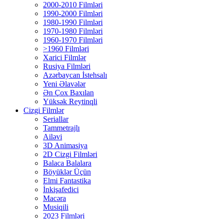
2000-2010 Filmləri
1990-2000 Filmləri
1980-1990 Filmləri
1970-1980 Filmləri
1960-1970 Filmləri
>1960 Filmləri
Xarici Filmlər
Rusiya Filmləri
Azərbaycan İstehsalı
Yeni Əlavələr
Ən Çox Baxılan
Yüksək Reytinqli
Cizgi Filmlər
Seriallar
Tammetrajlı
Ailəvi
3D Animasiya
2D Cizgi Filmləri
Balaca Balalara
Böyüklər Üçün
Elmi Fantastika
İnkişafedici
Macəra
Musiqili
2023 Filmləri