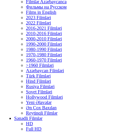
Filmlər Azərbaycanca
Фильмы на Русском
Films in English
2023 Filmləri
2022 Filmləri
2016-2021 Filmləri
2010-2016 Filmləri
2000-2010 Filmləri
1990-2000 Filmləri
1980-1990 Filmləri
1970-1980 Filmləri
1960-1970 Filmləri
>1960 Filmləri
Azərbaycan Filmləri
Türk Filmləri
Hind Filmləri
Rusiya Filmləri
Sovet Filmləri
Hollywood Filmləri
Yeni Əlavələr
Ən Çox Baxılan
Reytinqli Filmlər
Sənədli Filmlər
HD
Full HD