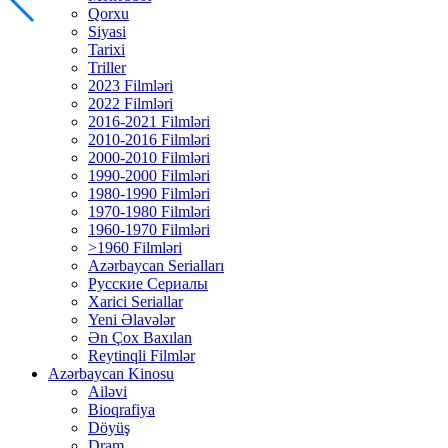
Qorxu
Siyasi
Tarixi
Triller
2023 Filmləri
2022 Filmləri
2016-2021 Filmləri
2010-2016 Filmləri
2000-2010 Filmləri
1990-2000 Filmləri
1980-1990 Filmləri
1970-1980 Filmləri
1960-1970 Filmləri
>1960 Filmləri
Azərbaycan Serialları
Русские Сериалы
Xarici Seriallar
Yeni Əlavələr
Ən Çox Baxılan
Reytinqli Filmlər
Azərbaycan Kinosu
Ailəvi
Bioqrafiya
Döyüş
Dram