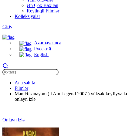
Ən Çox Baxılan
Reytinqli Filmlər
Kolleksiyalar
Giriş
Azərbaycanca
Русский
English
Ana səhifə
Filmlər
Mən Əfsanəyəm ( I Am Legend 2007 ) yüksək keyfiyyətlə
onlayn izlə
Onlayn izlə