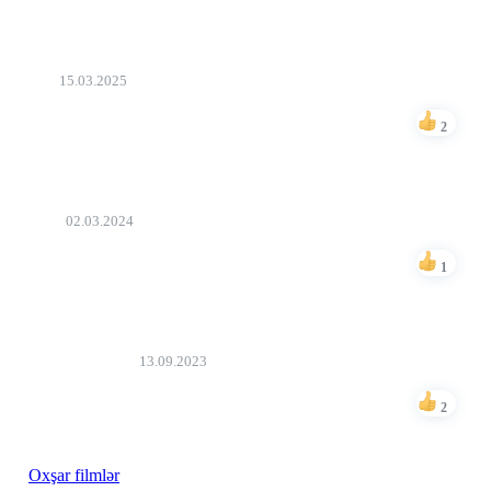
zetaz
15.03.2025
super
2
Bəyən
Elnur
02.03.2024
Her kese tovsiye edirem 10/10
1
Bəyən
Rovshan İsayev
13.09.2023
Həqiqətən əfsanəvi bir film
2
Bəyən
Oxşar filmlər