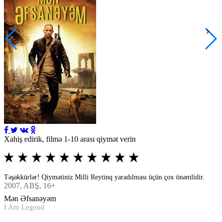
Xahiş edirik, filmə 1-10 arası qiymət verin
Təşəkkürlər! Qiymətiniz Milli Reytinq yaradılması üçün çox önəmlidir.
2007
, ABŞ, 16+
Mən Əfsanəyəm
I Am Legend