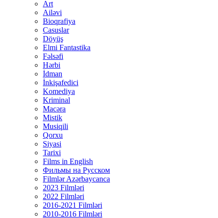
Art
Ailəvi
Bioqrafiya
Casuslar
Döyüş
Elmi Fantastika
Fəlsəfi
Hərbi
İdman
İnkişafedici
Komediya
Kriminal
Macəra
Mistik
Musiqili
Qorxu
Siyasi
Tarixi
Films in English
Фильмы на Русском
Filmlər Azərbaycanca
2023 Filmləri
2022 Filmləri
2016-2021 Filmləri
2010-2016 Filmləri