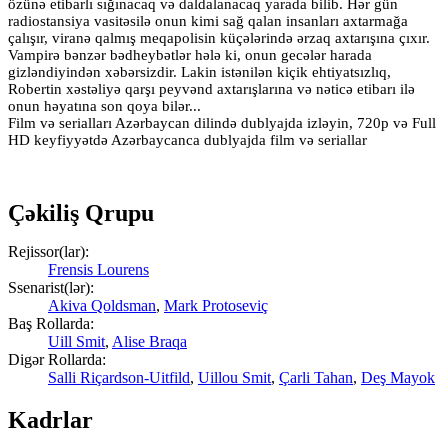
özünə etibarlı sığınacaq və daldalanacaq yarada bilib. Hər gün
radiostansiya vasitəsilə onun kimi sağ qalan insanları axtarmağa
çalışır, viranə qalmış meqapolisin küçələrində ərzaq axtarışına çıxır.
Vampirə bənzər bədheybətlər hələ ki, onun gecələr harada
gizləndiyindən xəbərsizdir. Lakin istənilən kiçik ehtiyatsızlıq,
Robertin xəstəliyə qarşı peyvənd axtarışlarına və nəticə etibarı ilə
onun həyatına son qoya bilər...
Film və serialları Azərbaycan dilində dublyajda izləyin, 720p və Full
HD keyfiyyətdə Azərbaycanca dublyajda film və seriallar
Çəkiliş Qrupu
Rejissor(lar):
Frensis Lourens
Ssenarist(lər):
Akiva Qoldsman
,
Mark Protoseviç
Baş Rollarda:
Uill Smit
,
Alise Braqa
Digər Rollarda:
Salli Riçardson-Uitfild
,
Uillou Smit
,
Çarli Tahan
,
Deş Mayok
Kadrlar