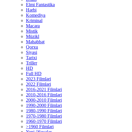
Elmi Fantastika
Hərbi
Komediya
Kriminal
Macəra
Mistik
Müzikl
Məhəbbət
Qorxu
Siyasi
Tarixi
Triller
HD
Full HD
2023 Filmləri
2022 Filmləri
2016-2021 Filmləri
2010-2016 Filmləri
2000-2010 Filmləri
1990-2000 Filmləri
1980-1990 Filmləri
1970-1980 Filmləri
1960-1970 Filmləri
>1960 Filmləri
Yeni Əlavələr