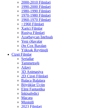
2000-2010 Filmləri
1990-2000 Filmləri
1980-1990 Filmləri
1970-1980 Filmləri
1960-1970 Filmləri
>1960 Filmləri
Xarici Filmlər
Rusiya Filmləri
Azərbaycan İstehsalı
Yeni Əlavələr
Ən Çox Baxılan
Yüksək Reytinqli
Cizgi Filmlər
Seriallar
Tammetrajlı
Ailəvi
3D Animasiya
2D Cizgi Filmləri
Balaca Balalara
Böyüklər Üçün
Elmi Fantastika
İnkişafedici
Macəra
Musiqili
2023 Filmləri