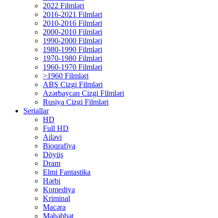
2022 Filmləri
2016-2021 Filmləri
2010-2016 Filmləri
2000-2010 Filmləri
1990-2000 Filmləri
1980-1990 Filmləri
1970-1980 Filmləri
1960-1970 Filmləri
>1960 Filmləri
ABŞ Cizgi Filmləri
Azərbaycan Cizgi Filmləri
Rusiya Cizgi Filmləri
Seriallar
HD
Full HD
Ailəvi
Bioqrafiya
Döyüş
Dram
Elmi Fantastika
Hərbi
Komediya
Kriminal
Macəra
Məhəbbət