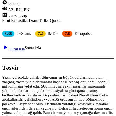
96 dəq.
AZ, RU, EN
720p, 360p
Elmi-Fantastika
Dram
Triller
Qorxu
8.38
TvSeans
7.2
IMDb
7.8
Kinopoisk
Sonra izlə
Filmi izlə
Təsvir
Yaxın gələcəkdə alimlər dünyanın ən böyük bəlalarından olan
xərçəng xəstəliyinin dərmanını kəşf edir. Ancaq onu qəbul edən 5
milyon insan vəfat edir, 500 milyona yaxın insan isə müəmmalı
şəkildə bədənlərində gedən mutasiyalara görə qanasusamış
bədheybətlərə çevrilirlər. Baş qəhrəman Robert Nevill Nyu-Yorka
apokalipsisin gəlişindən əvvəl ABŞ ordusunun tibb bölməsində
polkovnik-leytenant olub. Dərmanın yaratdığı katastrofik fəsadlar
onun ailəsindən də yan keçməyib. Dəhşətli hadisələrdən sonra onun
yalnız sadiq iti sağ qalıb. Buna baxmayaraq o yaşamağa davam edir,