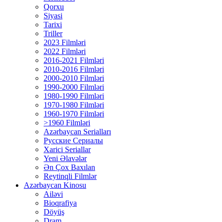
Qorxu
Siyasi
Tarixi
Triller
2023 Filmləri
2022 Filmləri
2016-2021 Filmləri
2010-2016 Filmləri
2000-2010 Filmləri
1990-2000 Filmləri
1980-1990 Filmləri
1970-1980 Filmləri
1960-1970 Filmləri
>1960 Filmləri
Azərbaycan Serialları
Русские Сериалы
Xarici Seriallar
Yeni Əlavələr
Ən Çox Baxılan
Reytinqli Filmlər
Azərbaycan Kinosu
Ailəvi
Bioqrafiya
Döyüş
Dram