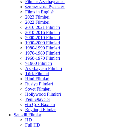
Filmlər Azərbaycanca
Фильмы на Русском
Films in English
2023 Filmləri
2022 Filmləri
2016-2021 Filmləri
2010-2016 Filmləri
2000-2010 Filmləri
1990-2000 Filmləri
1980-1990 Filmləri
1970-1980 Filmləri
1960-1970 Filmləri
>1960 Filmləri
Azərbaycan Filmləri
Türk Filmləri
Hind Filmləri
Rusiya Filmləri
Sovet Filmləri
Hollywood Filmləri
Yeni Əlavələr
Ən Çox Baxılan
Reytinqli Filmlər
Sənədli Filmlər
HD
Full HD