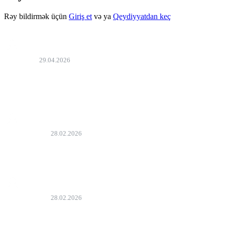
Rəy bildirmək üçün
Giriş et
və ya
Qeydiyyatdan keç
Bəxtiyar
29.04.2026
film endirməni aktiv etsəz əla olar yükləyib baxarıq İnternet
olmayanda
Bəyən
emil tahirov
28.02.2026
2_ci Seryası var
Bəyən
emil tahirov
28.02.2026
2 ci serya
Bəyən