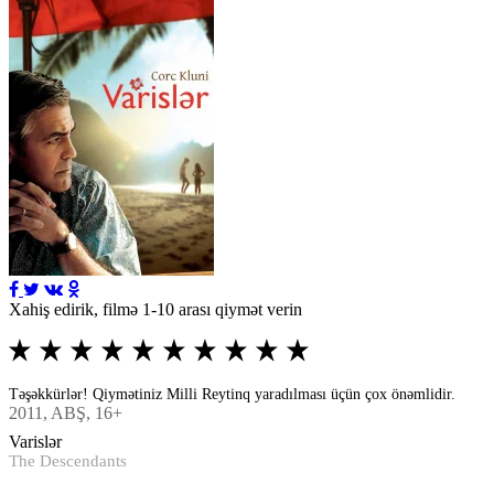
Xahiş edirik, filmə 1-10 arası qiymət verin
Təşəkkürlər! Qiymətiniz Milli Reytinq yaradılması üçün çox önəmlidir.
2011
, ABŞ, 16+
Varislər
The Descendants