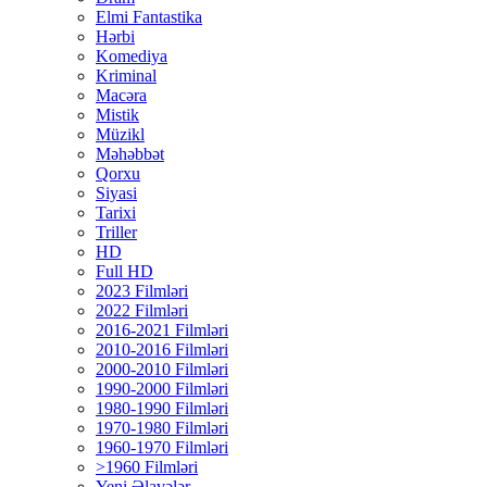
Elmi Fantastika
Hərbi
Komediya
Kriminal
Macəra
Mistik
Müzikl
Məhəbbət
Qorxu
Siyasi
Tarixi
Triller
HD
Full HD
2023 Filmləri
2022 Filmləri
2016-2021 Filmləri
2010-2016 Filmləri
2000-2010 Filmləri
1990-2000 Filmləri
1980-1990 Filmləri
1970-1980 Filmləri
1960-1970 Filmləri
>1960 Filmləri
Yeni Əlavələr