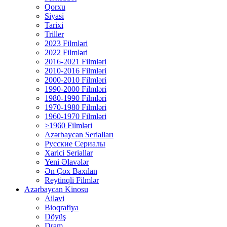
Qorxu
Siyasi
Tarixi
Triller
2023 Filmləri
2022 Filmləri
2016-2021 Filmləri
2010-2016 Filmləri
2000-2010 Filmləri
1990-2000 Filmləri
1980-1990 Filmləri
1970-1980 Filmləri
1960-1970 Filmləri
>1960 Filmləri
Azərbaycan Serialları
Русские Сериалы
Xarici Seriallar
Yeni Əlavələr
Ən Çox Baxılan
Reytinqli Filmlər
Azərbaycan Kinosu
Ailəvi
Bioqrafiya
Döyüş
Dram