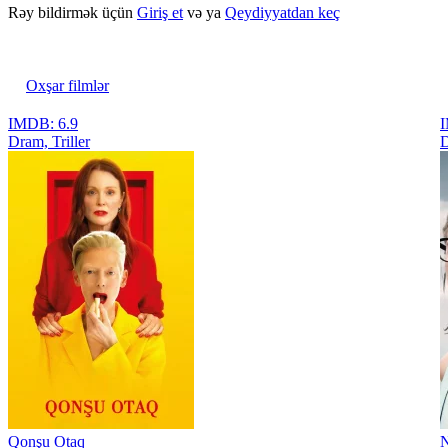
Rəy bildirmək üçün
Giriş et
və ya
Qeydiyyatdan keç
Oxşar filmlər
IMDB: 6.9
I
Dram, Triller
D
Qonşu Otaq