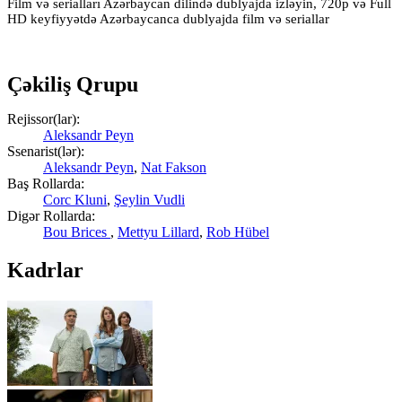
Film və serialları Azərbaycan dilində dublyajda izləyin, 720p və Full
HD keyfiyyətdə Azərbaycanca dublyajda film və seriallar
Çəkiliş Qrupu
Rejissor(lar):
Aleksandr Peyn
Ssenarist(lər):
Aleksandr Peyn
,
Nat Fakson
Baş Rollarda:
Corc Kluni
,
Şeylin Vudli
Digər Rollarda:
Bou Brices
,
Mettyu Lillard
,
Rob Hübel
Kadrlar