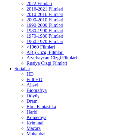
2022 Filmləri
2016-2021 Filmləri
2010-2016 Filmləri
2000-2010 Filmləri
1990-2000 Filmləri
1980-1990 Filmləri
1970-1980 Filmləri
1960-1970 Filmləri
>1960 Filmləri
ABŞ Cizgi Filmləri
Azərbaycan Cizgi Filmləri
Rusiya Cizgi Filmləri
Seriallar
HD
Full HD
Ailəvi
Bioqrafiya
Döyüş
Dram
Elmi Fantastika
Hərbi
Komediya
Kriminal
Macəra
Məhəbbət