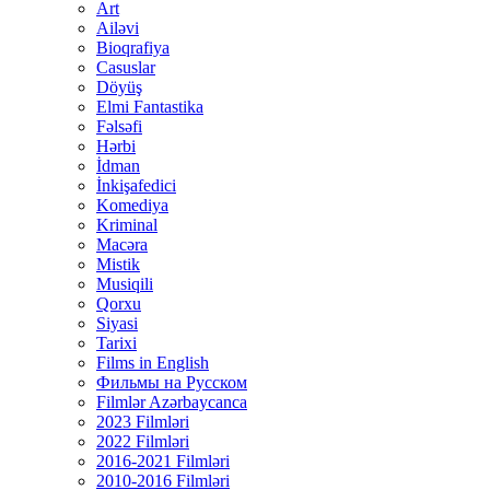
Art
Ailəvi
Bioqrafiya
Casuslar
Döyüş
Elmi Fantastika
Fəlsəfi
Hərbi
İdman
İnkişafedici
Komediya
Kriminal
Macəra
Mistik
Musiqili
Qorxu
Siyasi
Tarixi
Films in English
Фильмы на Русском
Filmlər Azərbaycanca
2023 Filmləri
2022 Filmləri
2016-2021 Filmləri
2010-2016 Filmləri