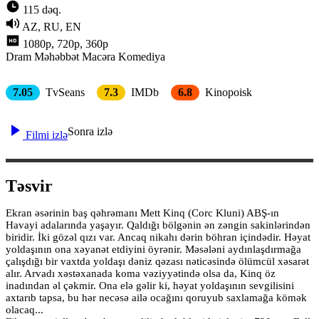
115 dəq.
AZ, RU, EN
1080p, 720p, 360p
Dram
Məhəbbət
Macəra
Komediya
7.05
TvSeans
7.3
IMDb
6.8
Kinopoisk
Sonra izlə
Filmi izlə
Təsvir
Ekran əsərinin baş qəhrəmanı Mett Kinq (Corc Kluni) ABŞ-ın
Havayi adalarında yaşayır. Qaldığı bölgənin ən zəngin sakinlərindən
biridir. İki gözəl qızı var. Ancaq nikahı dərin böhran içindədir. Həyat
yoldaşının ona xəyanət etdiyini öyrənir. Məsələni aydınlaşdırmağa
çalışdığı bir vaxtda yoldaşı dəniz qəzası nəticəsində ölümcül xəsarət
alır. Arvadı xəstəxanada koma vəziyyətində olsa da, Kinq öz
inadından əl çəkmir. Ona elə gəlir ki, həyat yoldaşının sevgilisini
axtarıb tapsa, bu hər necəsə ailə ocağını qoruyub saxlamağa kömək
olacaq...