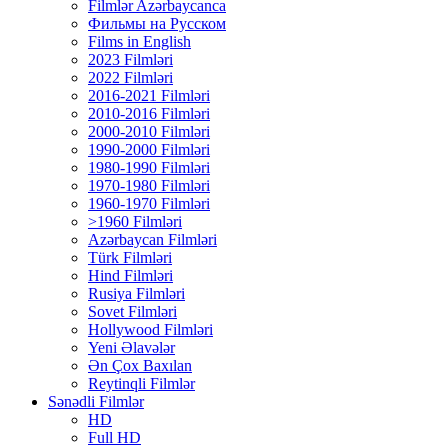
Filmlər Azərbaycanca
Фильмы на Русском
Films in English
2023 Filmləri
2022 Filmləri
2016-2021 Filmləri
2010-2016 Filmləri
2000-2010 Filmləri
1990-2000 Filmləri
1980-1990 Filmləri
1970-1980 Filmləri
1960-1970 Filmləri
>1960 Filmləri
Azərbaycan Filmləri
Türk Filmləri
Hind Filmləri
Rusiya Filmləri
Sovet Filmləri
Hollywood Filmləri
Yeni Əlavələr
Ən Çox Baxılan
Reytinqli Filmlər
Sənədli Filmlər
HD
Full HD