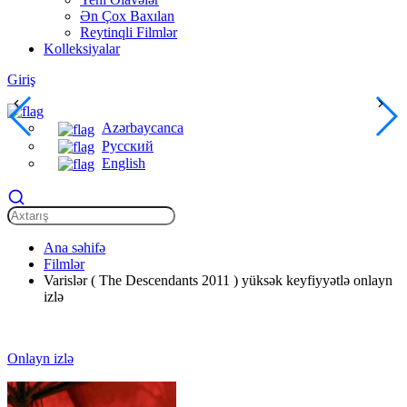
Ən Çox Baxılan
Reytinqli Filmlər
Kolleksiyalar
Giriş
Azərbaycanca
Русский
English
Ana səhifə
Filmlər
Varislər ( The Descendants 2011 ) yüksək keyfiyyətlə onlayn
izlə
Onlayn izlə