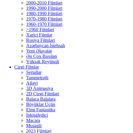
2000-2010 Filmləri
1990-2000 Filmləri
1980-1990 Filmləri
1970-1980 Filmləri
1960-1970 Filmləri
>1960 Filmləri
Xarici Filmlər
Rusiya Filmləri
Azərbaycan İstehsalı
Yeni Əlavələr
Ən Çox Baxılan
Yüksək Reytinqli
Cizgi Filmlər
Seriallar
Tammetrajlı
Ailəvi
3D Animasiya
2D Cizgi Filmləri
Balaca Balalara
Böyüklər Üçün
Elmi Fantastika
İnkişafedici
Macəra
Musiqili
2023 Filmləri