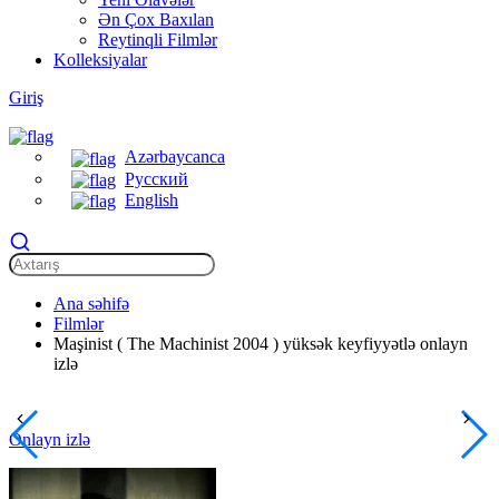
Ən Çox Baxılan
Reytinqli Filmlər
Kolleksiyalar
Giriş
Azərbaycanca
Русский
English
Ana səhifə
Filmlər
Maşinist ( The Machinist 2004 ) yüksək keyfiyyətlə onlayn
izlə
Onlayn izlə