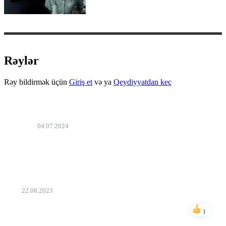
Rəylər
Rəy bildirmək üçün
Giriş et
və ya
Qeydiyyatdan keç
Fərman
04.07.2024
yuxusuz qalma
Bəyən
asif
22.08.2023
maraqlıdır
1
Bəyən