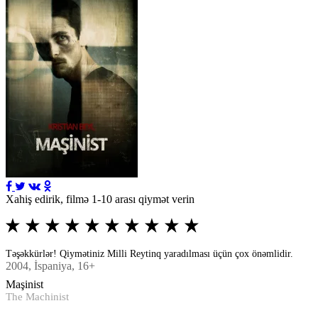
Xahiş edirik, filmə 1-10 arası qiymət verin
Təşəkkürlər! Qiymətiniz Milli Reytinq yaradılması üçün çox önəmlidir.
2004
, İspaniya, 16+
Maşinist
The Machinist