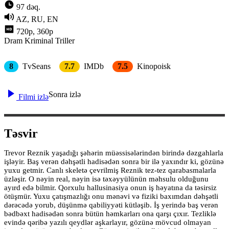
97 dəq.
AZ, RU, EN
720p, 360p
Dram
Kriminal
Triller
8
TvSeans
7.7
IMDb
7.5
Kinopoisk
Sonra izlə
Filmi izlə
Təsvir
Trevor Reznik yaşadığı şəhərin müəssisələrindən birində dəzgahlarla
işləyir. Baş verən dəhşətli hadisədən sonra bir ilə yaxındır ki, gözünə
yuxu getmir. Canlı skeletə çevrilmiş Reznik tez-tez qarabasmalarla
üzləşir. O nəyin real, nəyin isə təxəyyülünün məhsulu olduğunu
ayırd edə bilmir. Qorxulu hallusinasiya onun iş həyatına da təsirsiz
ötüşmür. Yuxu çatışmazlığı onu mənəvi və fiziki baxımdan dəhşətli
dərəcədə yorub, düşünmə qabiliyyəti kütləşib. İş yerində baş verən
bədbəxt hadisədən sonra bütün həmkarları ona qarşı çıxır. Tezliklə
evində qəribə yazılı qeydlər aşkarlayır, gözünə mövcud olmayan