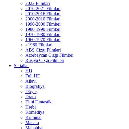
2022 Filmləri
2016-2021 Filmləri
2010-2016 Filmləri
2000-2010 Filmləri
1990-2000 Filmləri
1980-1990 Filmləri
1970-1980 Filmləri
1960-1970 Filmləri
>1960 Filmləri
ABŞ Cizgi Filmləri
Azərbaycan Cizgi Filmləri
Rusiya Cizgi Filmləri
Seriallar
HD
Full HD
Ailəvi
Bioqrafiya
Döyüş
Dram
Elmi Fantastika
Hərbi
Komediya
Kriminal
Macəra
Məhəbbət