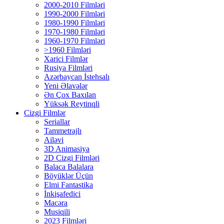
2000-2010 Filmləri
1990-2000 Filmləri
1980-1990 Filmləri
1970-1980 Filmləri
1960-1970 Filmləri
>1960 Filmləri
Xarici Filmlər
Rusiya Filmləri
Azərbaycan İstehsalı
Yeni Əlavələr
Ən Çox Baxılan
Yüksək Reytinqli
Cizgi Filmlər
Seriallar
Tammetrajlı
Ailəvi
3D Animasiya
2D Cizgi Filmləri
Balaca Balalara
Böyüklər Üçün
Elmi Fantastika
İnkişafedici
Macəra
Musiqili
2023 Filmləri