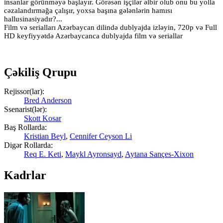
insanlar görünməyə başlayır. Görəsən işçilər əlbir olub onu bu yolla
cəzalandırmağa çalışır, yoxsa başına gələnlərin hamısı
hallusinasiyadır?...
Film və serialları Azərbaycan dilində dublyajda izləyin, 720p və Full
HD keyfiyyətdə Azərbaycanca dublyajda film və seriallar
Çəkiliş Qrupu
Rejissor(lar):
Bred Anderson
Ssenarist(lər):
Skott Kosar
Baş Rollarda:
Kristian Beyl
,
Cennifer Ceyson Li
Digər Rollarda:
Req E. Keti
,
Maykl Ayronsayd
,
Aytana Sançes-Xixon
Kadrlar