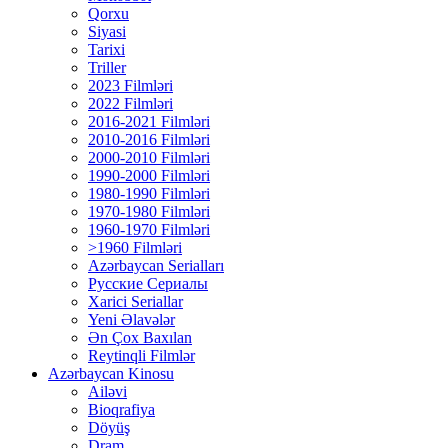
Qorxu
Siyasi
Tarixi
Triller
2023 Filmləri
2022 Filmləri
2016-2021 Filmləri
2010-2016 Filmləri
2000-2010 Filmləri
1990-2000 Filmləri
1980-1990 Filmləri
1970-1980 Filmləri
1960-1970 Filmləri
>1960 Filmləri
Azərbaycan Serialları
Русские Сериалы
Xarici Seriallar
Yeni Əlavələr
Ən Çox Baxılan
Reytinqli Filmlər
Azərbaycan Kinosu
Ailəvi
Bioqrafiya
Döyüş
Dram