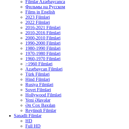
Filmlər Azərbaycanca
Фильмы на Русском
Films in English
2023 Filmləri
2022 Filmləri
2016-2021 Filmləri
2010-2016 Filmləri
2000-2010 Filmləri
1990-2000 Filmləri
1980-1990 Filmləri
1970-1980 Filmləri
1960-1970 Filmləri
>1960 Filmləri
Azərbaycan Filmləri
Türk Filmləri
Hind Filmləri
Rusiya Filmləri
Sovet Filmləri
Hollywood Filmləri
Yeni Əlavələr
Ən Çox Baxılan
Reytinqli Filmlər
Sənədli Filmlər
HD
Full HD