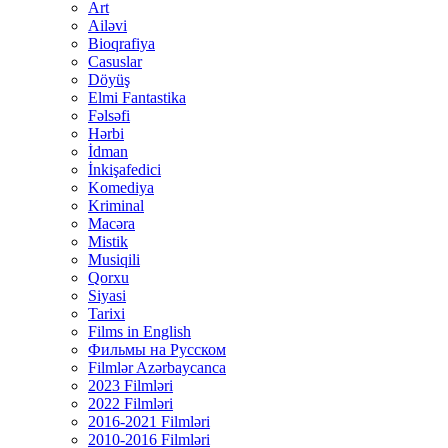
Art
Ailəvi
Bioqrafiya
Casuslar
Döyüş
Elmi Fantastika
Fəlsəfi
Hərbi
İdman
İnkişafedici
Komediya
Kriminal
Macəra
Mistik
Musiqili
Qorxu
Siyasi
Tarixi
Films in English
Фильмы на Русском
Filmlər Azərbaycanca
2023 Filmləri
2022 Filmləri
2016-2021 Filmləri
2010-2016 Filmləri