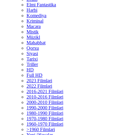
Elmi Fantastika
Hərbi
Komediya
Kriminal
Macəra
Mistik
Müzikl
Məhəbbət
Qorxu
Siyasi
Tarixi
Triller
HD
Full HD
2023 Filmləri
2022 Filmləri
2016-2021 Filmləri
2010-2016 Filmləri
2000-2010 Filmləri
1990-2000 Filmləri
1980-1990 Filmləri
1970-1980 Filmləri
1960-1970 Filmləri
>1960 Filmləri
Yeni Əlavələr