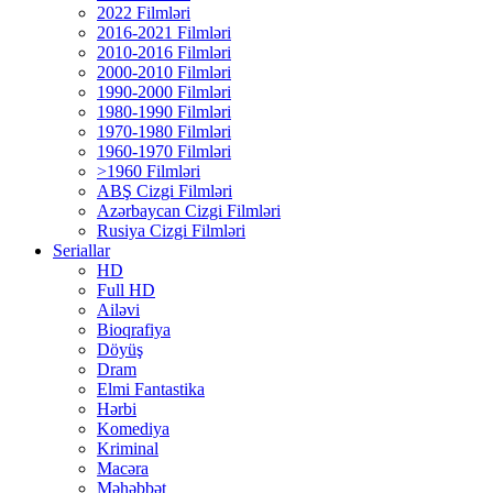
2022 Filmləri
2016-2021 Filmləri
2010-2016 Filmləri
2000-2010 Filmləri
1990-2000 Filmləri
1980-1990 Filmləri
1970-1980 Filmləri
1960-1970 Filmləri
>1960 Filmləri
ABŞ Cizgi Filmləri
Azərbaycan Cizgi Filmləri
Rusiya Cizgi Filmləri
Seriallar
HD
Full HD
Ailəvi
Bioqrafiya
Döyüş
Dram
Elmi Fantastika
Hərbi
Komediya
Kriminal
Macəra
Məhəbbət