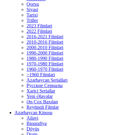
Qorxu
Siyasi
Tarixi
Triller
2023 Filmləri
2022 Filmləri
2016-2021 Filmləri
2010-2016 Filmləri
2000-2010 Filmləri
1990-2000 Filmləri
1980-1990 Filmləri
1970-1980 Filmləri
1960-1970 Filmləri
>1960 Filmləri
Azərbaycan Serialları
Русские Сериалы
Xarici Seriallar
Yeni Əlavələr
Ən Çox Baxılan
Reytinqli Filmlər
Azərbaycan Kinosu
Ailəvi
Bioqrafiya
Döyüş
Dram