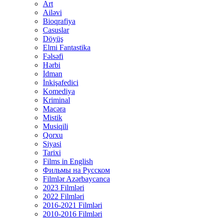
Art
Ailəvi
Bioqrafiya
Casuslar
Döyüş
Elmi Fantastika
Fəlsəfi
Hərbi
İdman
İnkişafedici
Komediya
Kriminal
Macəra
Mistik
Musiqili
Qorxu
Siyasi
Tarixi
Films in English
Фильмы на Русском
Filmlər Azərbaycanca
2023 Filmləri
2022 Filmləri
2016-2021 Filmləri
2010-2016 Filmləri