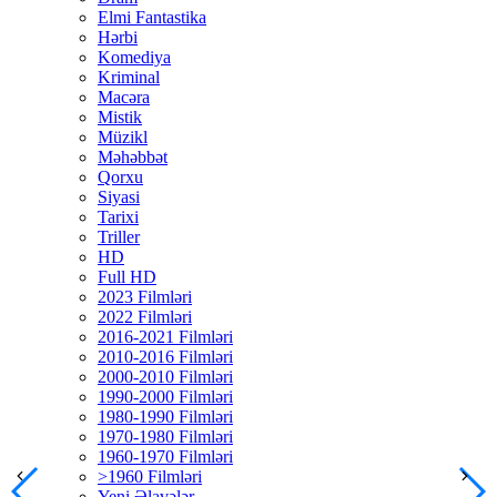
Elmi Fantastika
Hərbi
Komediya
Kriminal
Macəra
Mistik
Müzikl
Məhəbbət
Qorxu
Siyasi
Tarixi
Triller
HD
Full HD
2023 Filmləri
2022 Filmləri
2016-2021 Filmləri
2010-2016 Filmləri
2000-2010 Filmləri
1990-2000 Filmləri
1980-1990 Filmləri
1970-1980 Filmləri
1960-1970 Filmləri
>1960 Filmləri
Yeni Əlavələr