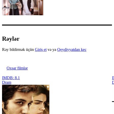
Rəylər
Rəy bildirmək üçün
Giriş et
və ya
Qeydiyyatdan keç
Oxşar filmlər
IMDB: 8.1
I
Dram