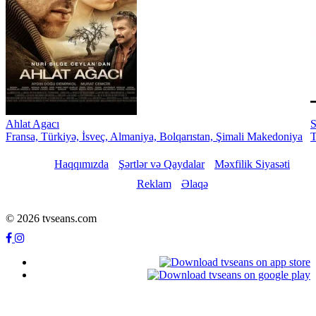
Ahlat Agacı
S
Fransa, Türkiyə, İsveç, Almaniya, Bolqarıstan, Şimali Makedoniya
T
Haqqımızda
Şərtlər və Qaydalar
Məxfilik Siyasəti
Reklam
Əlaqə
© 2026 tvseans.com