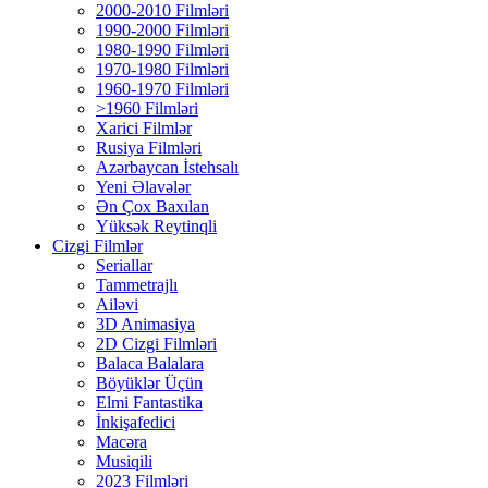
2000-2010 Filmləri
1990-2000 Filmləri
1980-1990 Filmləri
1970-1980 Filmləri
1960-1970 Filmləri
>1960 Filmləri
Xarici Filmlər
Rusiya Filmləri
Azərbaycan İstehsalı
Yeni Əlavələr
Ən Çox Baxılan
Yüksək Reytinqli
Cizgi Filmlər
Seriallar
Tammetrajlı
Ailəvi
3D Animasiya
2D Cizgi Filmləri
Balaca Balalara
Böyüklər Üçün
Elmi Fantastika
İnkişafedici
Macəra
Musiqili
2023 Filmləri