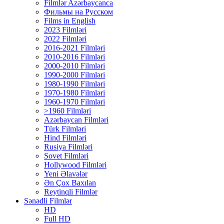
Filmlər Azərbaycanca
Фильмы на Русском
Films in English
2023 Filmləri
2022 Filmləri
2016-2021 Filmləri
2010-2016 Filmləri
2000-2010 Filmləri
1990-2000 Filmləri
1980-1990 Filmləri
1970-1980 Filmləri
1960-1970 Filmləri
>1960 Filmləri
Azərbaycan Filmləri
Türk Filmləri
Hind Filmləri
Rusiya Filmləri
Sovet Filmləri
Hollywood Filmləri
Yeni Əlavələr
Ən Çox Baxılan
Reytinqli Filmlər
Sənədli Filmlər
HD
Full HD