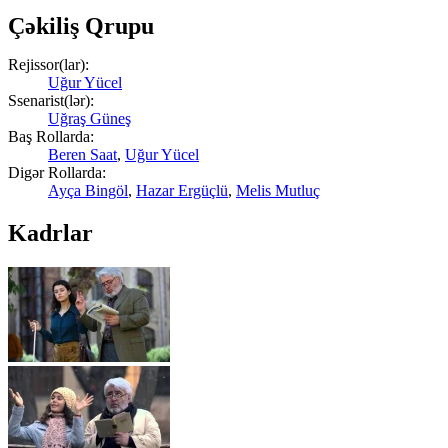
Çəkiliş Qrupu
Rejissor(lar):
Uğur Yücel
Ssenarist(lər):
Uğraş Güneş
Baş Rollarda:
Beren Saat
,
Uğur Yücel
Digər Rollarda:
Ayça Bingöl
,
Hazar Ergüçlü
,
Melis Mutluç
Kadrlar