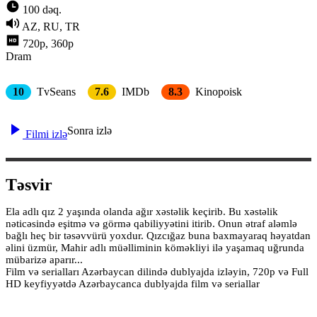
100 dəq.
AZ, RU, TR
720p, 360p
Dram
10
TvSeans
7.6
IMDb
8.3
Kinopoisk
Sonra izlə
Filmi izlə
Təsvir
Ela adlı qız 2 yaşında olanda ağır xəstəlik keçirib. Bu xəstəlik
nəticəsində eşitmə və görmə qabiliyyətini itirib. Onun ətraf aləmlə
bağlı heç bir təsəvvürü yoxdur. Qızcığaz buna baxmayaraq həyatdan
əlini üzmür, Mahir adlı müəlliminin köməkliyi ilə yaşamaq uğrunda
mübarizə aparır...
Film və serialları Azərbaycan dilində dublyajda izləyin, 720p və Full
HD keyfiyyətdə Azərbaycanca dublyajda film və seriallar