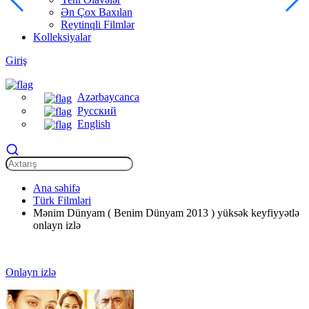
Ən Çox Baxılan
Reytinqli Filmlər
Kolleksiyalar
Giriş
Azərbaycanca
Русский
English
Ana səhifə
Türk Filmləri
Mənim Dünyam ( Benim Dünyam 2013 ) yüksək keyfiyyətlə
onlayn izlə
Onlayn izlə