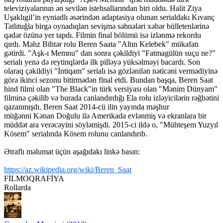
televiziyalarının ən sevilən istehsallarından biri oldu. Halit Ziya
Uşaklıgil’in eyniadlı əsərindən adaptasiya olunan serialdakı Kıvanç
Tatlıtuğla birgə oynadıqları sevişmə səhnələri xəbər bülletenlərinə
qədər özünə yer tapdı. Filmin final bölümü isə izlənmə rekordu
qırdı. Məhz Bihtər rolu Beren Saata "Altın Kelebek" mükafatı
gətirdi. "Aşk-ı Memnu" dan sonra çəkildiyi "Fatmagülün suçu ne?"
serialı yenə də reytinqlərdə ilk pilləyə yüksəlməyi bacardı. Son
olaraq çəkildiyi "İntiqam" serialı isə gözlənilən nəticəni vermədiyinə
görə ikinci sezonu bitirmədən final etdi. Bundan başqa, Beren Saat
hind filmi olan "The Black"in türk versiyası olan "Mənim Dünyam"
filminə çəkilib və burada canlandırdığı Ela rolu izləyicilərin rəğbətini
qazanmışdı. Beren Saat 2014-cü ilin yayında məşhur
müğənni Kənan Doğulu ilə Amerikada evlənmiş və ekranlara bir
müddət ara verəcəyini söyləmişdi. 2015-ci ildə o, "Mühteşem Yuzyıl
Kösem" serialında Kösem rolunu canlandırıb.
Ətraflı məlumat üçün aşağıdakı linkə basın:
https://az.wikipedia.org/wiki/Beren_Saat
FİLMOQRAFİYA
Rollarda