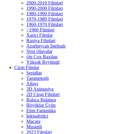
2000-2010 Filmləri
1990-2000 Filmləri
1980-1990 Filmləri
1970-1980 Filmləri
1960-1970 Filmləri
>1960 Filmləri
Xarici Filmlər
Rusiya Filmləri
Azərbaycan İstehsalı
Yeni Əlavələr
Ən Çox Baxılan
Yüksək Reytinqli
Cizgi Filmlər
Seriallar
Tammetrajlı
Ailəvi
3D Animasiya
2D Cizgi Filmləri
Balaca Balalara
Böyüklər Üçün
Elmi Fantastika
İnkişafedici
Macəra
Musiqili
2023 Filmləri