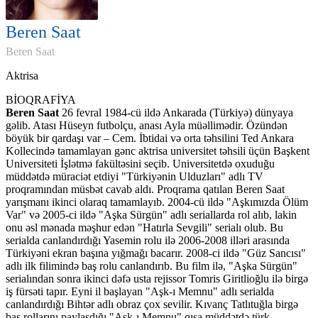
Beren Saat
Beren Saat
Aktrisa
BİOQRAFİYA
Beren Saat
26 fevral 1984-cü ildə Ankarada (Türkiyə) dünyaya
gəlib. Atası Hüseyn futbolçu, anası Ayla müəllimədir. Özündən
böyük bir qardaşı var – Cem. İbtidai və orta təhsilini Ted Ankara
Kollecində tamamlayan gənc aktrisa universitet təhsili üçün Başkent
Universiteti İşlətmə fakültəsini seçib. Universitetdə oxuduğu
müddətdə müraciət etdiyi "Türkiyənin Ulduzları" adlı TV
proqramından müsbət cavab aldı. Proqrama qatılan Beren Saat
yarışmanı ikinci olaraq tamamlayıb. 2004-cü ildə "Aşkımızda Ölüm
Var" və 2005-ci ildə "Aşka Sürgün" adlı seriallarda rol alıb, lakin
onu əsl mənada məşhur edən "Hatırla Sevgili" serialı olub. Bu
serialda canlandırdığı Yasemin rolu ilə 2006-2008 illəri arasında
Türkiyəni ekran başına yığmağı bacarır. 2008-ci ildə "Güz Sancısı"
adlı ilk filimində baş rolu canlandırıb. Bu film ilə, "Aşka Sürgün"
serialından sonra ikinci dəfə usta rejissor Tomris Giritlioğlu ilə birgə
iş fürsəti tapır. Eyni il başlayan "Aşk-ı Memnu" adlı serialda
canlandırdığı Bihtər adlı obraz çox sevilir. Kıvanç Tatlıtuğla birgə
baş rollarını paylaşdığı "Aşk-ı Memnu" qısa müddətdə türk