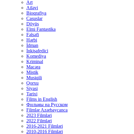
Art
Ailəvi
Bioqrafiya
Casuslar
Döyüş
Elmi Fantastika
Fəlsəfi
Hərbi
İdman
İnkişafedici
Komediya
Kriminal
Macəra
Mistik
Musiqili
Qorxu
Siyasi
Tarixi
Films in English
Фильмы на Русском
Filmlər Azərbaycanca
2023 Filmləri
2022 Filmləri
2016-2021 Filmləri
2010-2016 Filmləri