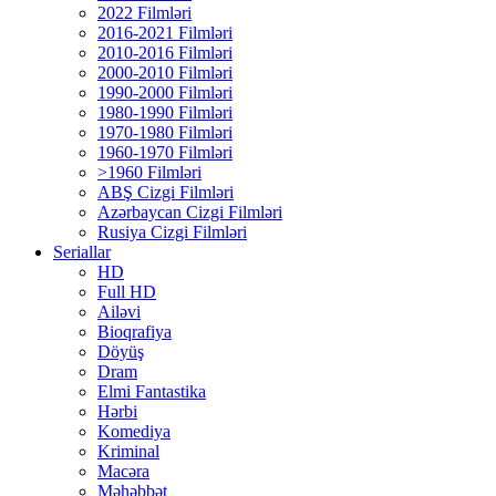
2022 Filmləri
2016-2021 Filmləri
2010-2016 Filmləri
2000-2010 Filmləri
1990-2000 Filmləri
1980-1990 Filmləri
1970-1980 Filmləri
1960-1970 Filmləri
>1960 Filmləri
ABŞ Cizgi Filmləri
Azərbaycan Cizgi Filmləri
Rusiya Cizgi Filmləri
Seriallar
HD
Full HD
Ailəvi
Bioqrafiya
Döyüş
Dram
Elmi Fantastika
Hərbi
Komediya
Kriminal
Macəra
Məhəbbət