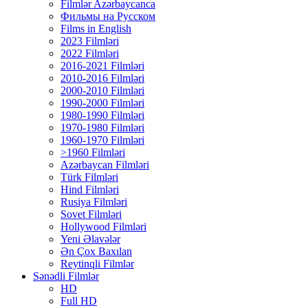
Filmlər Azərbaycanca
Фильмы на Русском
Films in English
2023 Filmləri
2022 Filmləri
2016-2021 Filmləri
2010-2016 Filmləri
2000-2010 Filmləri
1990-2000 Filmləri
1980-1990 Filmləri
1970-1980 Filmləri
1960-1970 Filmləri
>1960 Filmləri
Azərbaycan Filmləri
Türk Filmləri
Hind Filmləri
Rusiya Filmləri
Sovet Filmləri
Hollywood Filmləri
Yeni Əlavələr
Ən Çox Baxılan
Reytinqli Filmlər
Sənədli Filmlər
HD
Full HD