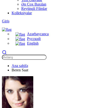
Ən Çox Baxılan
Reytinqli Filmlər
Kolleksiyalar
Giriş
Azərbaycanca
Русский
English
Ana səhifə
Beren Saat