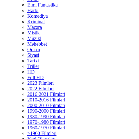
Elmi Fantastika
Hərbi
Komediya
Kriminal
Macəra
Mistik
Müzikl
Məhəbbət
Qorxu
Siyasi
Tarixi
Triller
HD
Full HD
2023 Filmləri
2022 Filmləri
2016-2021 Filmləri
2010-2016 Filmləri
2000-2010 Filmləri
1990-2000 Filmləri
1980-1990 Filmləri
1970-1980 Filmləri
1960-1970 Filmləri
>1960 Filmləri
Yeni Əlavələr