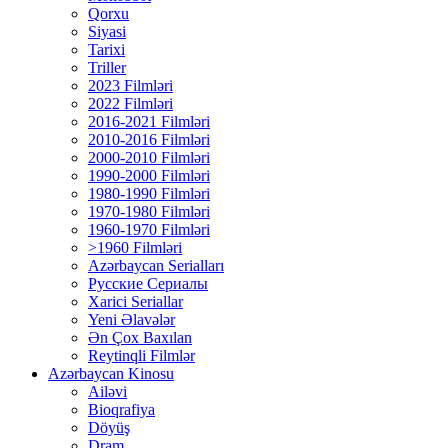
Qorxu
Siyasi
Tarixi
Triller
2023 Filmləri
2022 Filmləri
2016-2021 Filmləri
2010-2016 Filmləri
2000-2010 Filmləri
1990-2000 Filmləri
1980-1990 Filmləri
1970-1980 Filmləri
1960-1970 Filmləri
>1960 Filmləri
Azərbaycan Serialları
Русские Сериалы
Xarici Seriallar
Yeni Əlavələr
Ən Çox Baxılan
Reytinqli Filmlər
Azərbaycan Kinosu
Ailəvi
Bioqrafiya
Döyüş
Dram