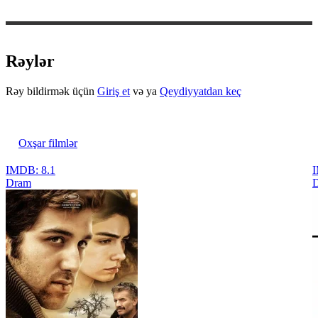
Rəylər
Rəy bildirmək üçün
Giriş et
və ya
Qeydiyyatdan keç
Oxşar filmlər
IMDB: 8.1
I
Dram