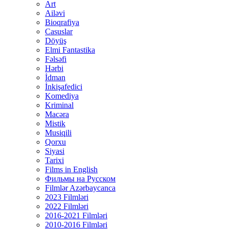
Art
Ailəvi
Bioqrafiya
Casuslar
Döyüş
Elmi Fantastika
Fəlsəfi
Hərbi
İdman
İnkişafedici
Komediya
Kriminal
Macəra
Mistik
Musiqili
Qorxu
Siyasi
Tarixi
Films in English
Фильмы на Русском
Filmlər Azərbaycanca
2023 Filmləri
2022 Filmləri
2016-2021 Filmləri
2010-2016 Filmləri