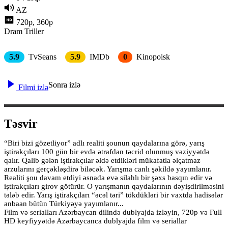
AZ
720p, 360p
Dram
Triller
5.9
TvSeans
5.9
IMDb
0
Kinopoisk
Sonra izlə
Filmi izlə
Təsvir
“Biri bizi gözetliyor” adlı realiti şounun qaydalarına görə, yarış
iştirakçıları 100 gün bir evdə ətrafdan təcrid olunmuş vəziyyətdə
qalır. Qalib gələn iştirakçılar əldə etdikləri mükafatla əlçatmaz
arzularını gerçəkləşdirə biləcək. Yarışma canlı şəkildə yayımlanır.
Realiti şou davam etdiyi əsnada evə silahlı bir şəxs basqın edir və
iştirakçıları girov götürür. O yarışmanın qaydalarının dəyişdirilməsini
tələb edir. Yarış iştirakçıları “əcəl təri” tökdükləri bir vaxtda hadisələr
anbaan bütün Türkiyəyə yayımlanır...
Film və serialları Azərbaycan dilində dublyajda izləyin, 720p və Full
HD keyfiyyətdə Azərbaycanca dublyajda film və seriallar