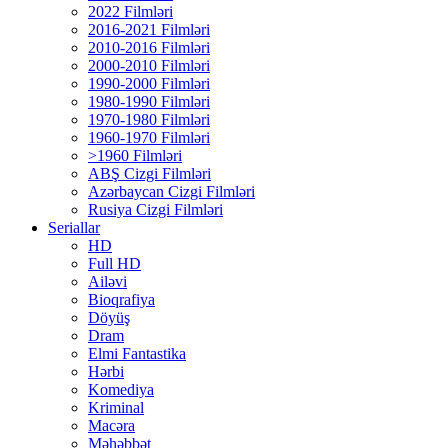
2022 Filmləri
2016-2021 Filmləri
2010-2016 Filmləri
2000-2010 Filmləri
1990-2000 Filmləri
1980-1990 Filmləri
1970-1980 Filmləri
1960-1970 Filmləri
>1960 Filmləri
ABŞ Cizgi Filmləri
Azərbaycan Cizgi Filmləri
Rusiya Cizgi Filmləri
Seriallar
HD
Full HD
Ailəvi
Bioqrafiya
Döyüş
Dram
Elmi Fantastika
Hərbi
Komediya
Kriminal
Macəra
Məhəbbət