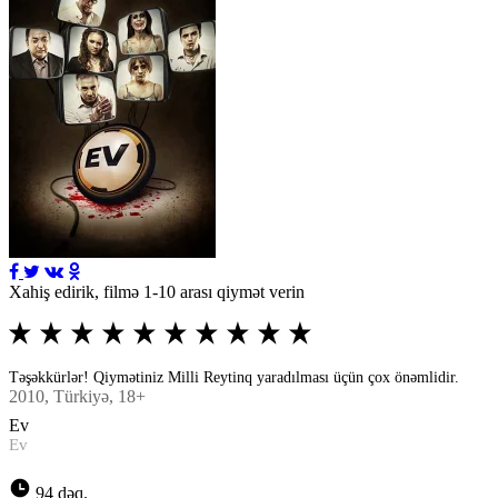
Xahiş edirik, filmə 1-10 arası qiymət verin
Təşəkkürlər! Qiymətiniz Milli Reytinq yaradılması üçün çox önəmlidir.
2010
, Türkiyə, 18+
Ev
Ev
94 dəq.