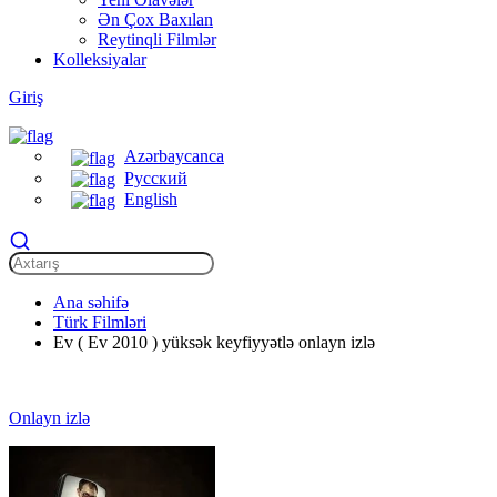
Ən Çox Baxılan
Reytinqli Filmlər
Kolleksiyalar
Giriş
Azərbaycanca
Русский
English
Ana səhifə
Türk Filmləri
Ev ( Ev 2010 ) yüksək keyfiyyətlə onlayn izlə
Onlayn izlə