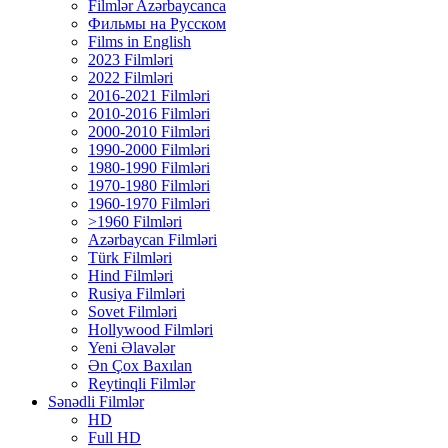
Filmlər Azərbaycanca
Фильмы на Русском
Films in English
2023 Filmləri
2022 Filmləri
2016-2021 Filmləri
2010-2016 Filmləri
2000-2010 Filmləri
1990-2000 Filmləri
1980-1990 Filmləri
1970-1980 Filmləri
1960-1970 Filmləri
>1960 Filmləri
Azərbaycan Filmləri
Türk Filmləri
Hind Filmləri
Rusiya Filmləri
Sovet Filmləri
Hollywood Filmləri
Yeni Əlavələr
Ən Çox Baxılan
Reytinqli Filmlər
Sənədli Filmlər
HD
Full HD