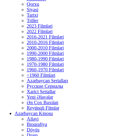
Qorxu
Siyasi
Tarixi
Triller
2023 Filmləri
2022 Filmləri
2016-2021 Filmləri
2010-2016 Filmləri
2000-2010 Filmləri
1990-2000 Filmləri
1980-1990 Filmləri
1970-1980 Filmləri
1960-1970 Filmləri
>1960 Filmləri
Azərbaycan Serialları
Русские Сериалы
Xarici Seriallar
Yeni Əlavələr
Ən Çox Baxılan
Reytinqli Filmlər
Azərbaycan Kinosu
Ailəvi
Bioqrafiya
Döyüş
Dram