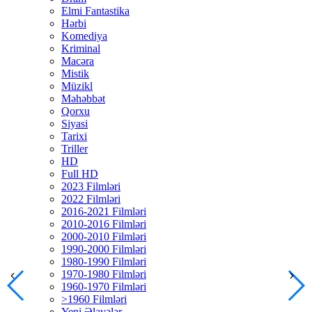
Elmi Fantastika
Hərbi
Komediya
Kriminal
Macəra
Mistik
Müzikl
Məhəbbət
Qorxu
Siyasi
Tarixi
Triller
HD
Full HD
2023 Filmləri
2022 Filmləri
2016-2021 Filmləri
2010-2016 Filmləri
2000-2010 Filmləri
1990-2000 Filmləri
1980-1990 Filmləri
1970-1980 Filmləri
1960-1970 Filmləri
>1960 Filmləri
Yeni Əlavələr