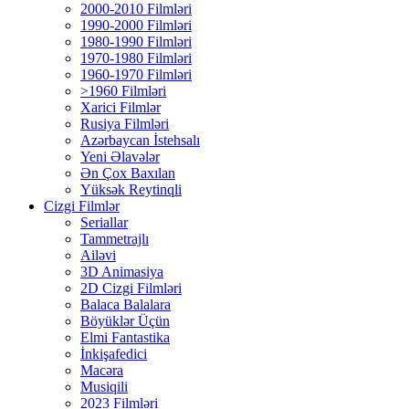
2000-2010 Filmləri
1990-2000 Filmləri
1980-1990 Filmləri
1970-1980 Filmləri
1960-1970 Filmləri
>1960 Filmləri
Xarici Filmlər
Rusiya Filmləri
Azərbaycan İstehsalı
Yeni Əlavələr
Ən Çox Baxılan
Yüksək Reytinqli
Cizgi Filmlər
Seriallar
Tammetrajlı
Ailəvi
3D Animasiya
2D Cizgi Filmləri
Balaca Balalara
Böyüklər Üçün
Elmi Fantastika
İnkişafedici
Macəra
Musiqili
2023 Filmləri