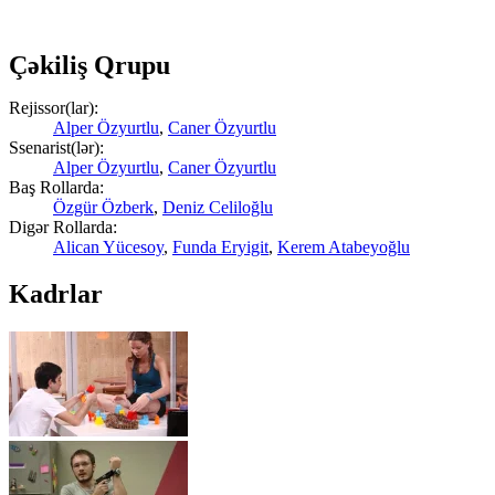
Çəkiliş Qrupu
Rejissor(lar):
Alper Özyurtlu
,
Caner Özyurtlu
Ssenarist(lər):
Alper Özyurtlu
,
Caner Özyurtlu
Baş Rollarda:
Özgür Özberk
,
Deniz Celiloğlu
Digər Rollarda:
Alican Yücesoy
,
Funda Eryigit
,
Kerem Atabeyoğlu
Kadrlar