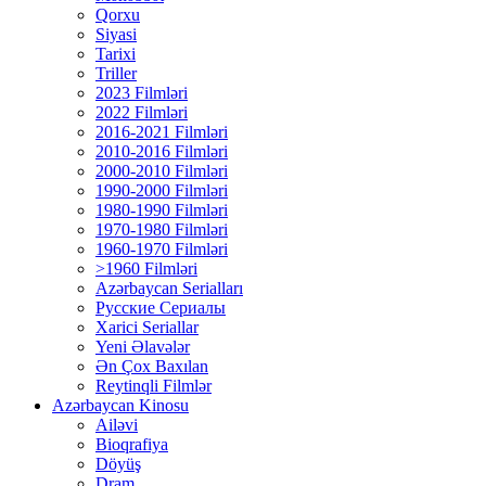
Qorxu
Siyasi
Tarixi
Triller
2023 Filmləri
2022 Filmləri
2016-2021 Filmləri
2010-2016 Filmləri
2000-2010 Filmləri
1990-2000 Filmləri
1980-1990 Filmləri
1970-1980 Filmləri
1960-1970 Filmləri
>1960 Filmləri
Azərbaycan Serialları
Русские Сериалы
Xarici Seriallar
Yeni Əlavələr
Ən Çox Baxılan
Reytinqli Filmlər
Azərbaycan Kinosu
Ailəvi
Bioqrafiya
Döyüş
Dram