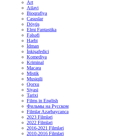
Art
Ailəvi
Bioqrafiya
Casuslar
Döyüş
Elmi Fantastika
Fəlsəfi
Hərbi
İdman
İnkişafedici
Komediya
Kriminal
Macəra
Mistik
Musiqili
Qorxu
Siyasi
Tarixi
Films in English
Фильмы на Русском
Filmlər Azərbaycanca
2023 Filmləri
2022 Filmləri
2016-2021 Filmləri
2010-2016 Filmləri