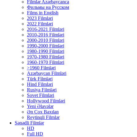
Filmlər Azərbaycanca
Фильмы на Русском
Films in English
2023 Filmləri
2022 Filmləri
2016-2021 Filmləri
2010-2016 Filmləri
2000-2010 Filmləri
1990-2000 Filmləri
1980-1990 Filmləri
1970-1980 Filmləri
1960-1970 Filmləri
>1960 Filmləri
Azərbaycan Filmləri
Türk Filmləri
Hind Filmləri
Rusiya Filmləri
Sovet Filmləri
Hollywood Filmləri
Yeni Əlavələr
Ən Çox Baxılan
Reytinqli Filmlər
Sənədli Filmlər
HD
Full HD