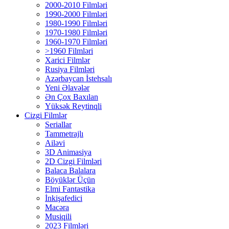
2000-2010 Filmləri
1990-2000 Filmləri
1980-1990 Filmləri
1970-1980 Filmləri
1960-1970 Filmləri
>1960 Filmləri
Xarici Filmlər
Rusiya Filmləri
Azərbaycan İstehsalı
Yeni Əlavələr
Ən Çox Baxılan
Yüksək Reytinqli
Cizgi Filmlər
Seriallar
Tammetrajlı
Ailəvi
3D Animasiya
2D Cizgi Filmləri
Balaca Balalara
Böyüklər Üçün
Elmi Fantastika
İnkişafedici
Macəra
Musiqili
2023 Filmləri