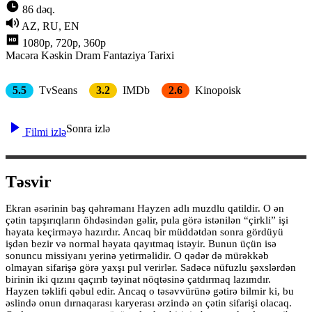
86 dəq.
AZ, RU, EN
1080p, 720p, 360p
Macəra
Kəskin
Dram
Fantaziya
Tarixi
5.5
TvSeans
3.2
IMDb
2.6
Kinopoisk
Sonra izlə
Filmi izlə
Təsvir
Ekran əsərinin baş qəhrəmanı Hayzen adlı muzdlu qatildir. O ən
çətin tapşırıqların öhdəsindən gəlir, pula görə istənilən “çirkli” işi
həyata keçirməyə hazırdır. Ancaq bir müddətdən sonra gördüyü
işdən bezir və normal həyata qayıtmaq istəyir. Bunun üçün isə
sonuncu missiyanı yerinə yetirməlidir. O qədər də mürəkkəb
olmayan sifarişə görə yaxşı pul verirlər. Sadəcə nüfuzlu şəxslərdən
birinin iki qızını qaçırıb təyinat nöqtəsinə çatdırmaq lazımdır.
Hayzen təklifi qəbul edir. Ancaq o təsəvvürünə gətirə bilmir ki, bu
əslində onun dırnaqarası karyerası ərzində ən çətin sifarişi olacaq.