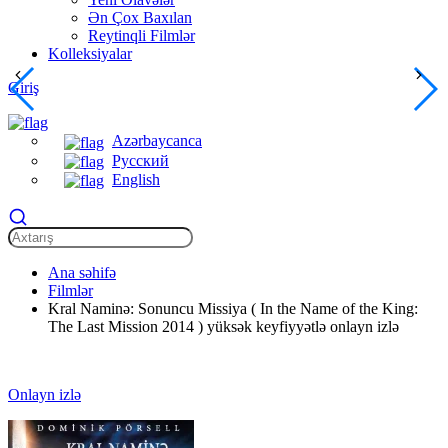
Ən Çox Baxılan
Reytinqli Filmlər
Kolleksiyalar
Giriş
Azərbaycanca
Русский
English
Ana səhifə
Filmlər
Kral Naminə: Sonuncu Missiya ( In the Name of the King:
The Last Mission 2014 ) yüksək keyfiyyətlə onlayn izlə
Onlayn izlə