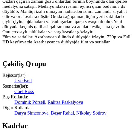
Qızları qaçıran zaman gözü onlardan birinin boynunda olan qəribə
medalyona sataşır. Medalyondakı rəsmin eynisi qızın bədəninə də
döyülüb. Məntiqi izahı olmayan hadisədən sonra zamanda səyahət
edir və orta əsrlərə düşür. Orada sağ qalmaq üçün yerli sakinlərlə
çiyin-çiyinə əjdahalara və cadugərlərə qarşı savaşmalı olur. Yeni
dünyada keçmiş qatil əsl qəhrəmana və ədalət keşikçisinə çevrilir.
Onu çoxsaylı təhlükələr və sərgüzəştlər gözləyir...
Film və serialları Azərbaycan dilində dublyajda izləyin, 720p və Full
HD keyfiyyətdə Azərbaycanca dublyajda film və seriallar
Çəkiliş Qrupu
Rejissor(lar):
Uve Boll
Ssenarist(lər):
Coel Ross
Baş Rollarda:
Dominik Pörsell
,
Ralitsa Paskalyova
Digər Rollarda:
Darya Simeonova
,
Bəşər Rahal
,
Nikolay Sotirov
Kadrlar