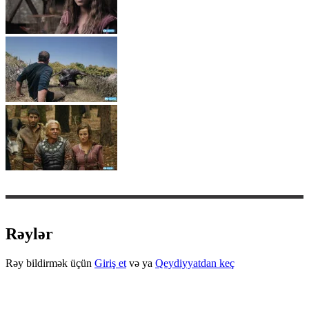
Rəylər
Rəy bildirmək üçün
Giriş et
və ya
Qeydiyyatdan keç