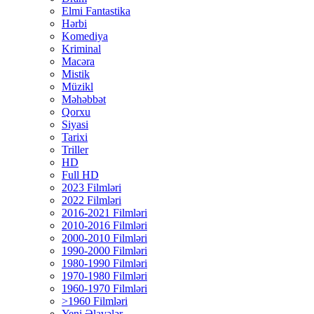
Elmi Fantastika
Hərbi
Komediya
Kriminal
Macəra
Mistik
Müzikl
Məhəbbət
Qorxu
Siyasi
Tarixi
Triller
HD
Full HD
2023 Filmləri
2022 Filmləri
2016-2021 Filmləri
2010-2016 Filmləri
2000-2010 Filmləri
1990-2000 Filmləri
1980-1990 Filmləri
1970-1980 Filmləri
1960-1970 Filmləri
>1960 Filmləri
Yeni Əlavələr