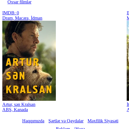
Oxşar filmlər
IMDB: 0
I
Dram, Macəra, İdman
M
Artur, sən Kralsan
İ
ABŞ, Kanada
Haqqımızda
Şərtlər və Qaydalar
Məxfilik Siyasəti
Reklam
Əlaqə