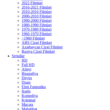
2022 Filmləri
2016-2021 Filmləri
2010-2016 Filmləri
2000-2010 Filmləri
1990-2000 Filmləri
1980-1990 Filmləri
1970-1980 Filmləri
1960-1970 Filmləri
>1960 Filmləri
ABŞ Cizgi Filmləri
Azərbaycan Cizgi Filmləri
Rusiya Cizgi Filmləri
Seriallar
HD
Full HD
Ailəvi
Bioqrafiya
Döyüş
Dram
Elmi Fantastika
Hərbi
Komediya
Kriminal
Macəra
Məhəbbət