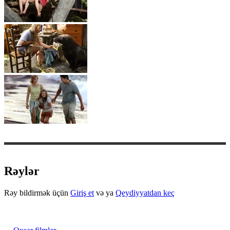
Rəylər
Rəy bildirmək üçün
Giriş et
və ya
Qeydiyyatdan keç