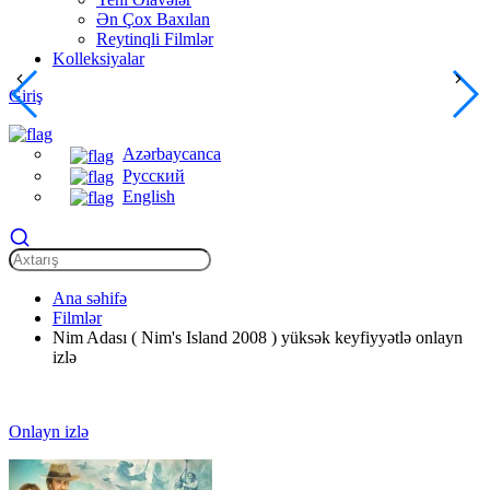
Ən Çox Baxılan
Reytinqli Filmlər
Kolleksiyalar
Giriş
Azərbaycanca
Русский
English
Ana səhifə
Filmlər
Nim Adası ( Nim's Island 2008 ) yüksək keyfiyyətlə onlayn
izlə
Onlayn izlə