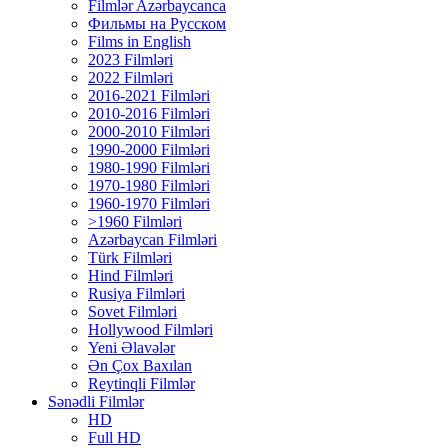
Filmlər Azərbaycanca
Фильмы на Русском
Films in English
2023 Filmləri
2022 Filmləri
2016-2021 Filmləri
2010-2016 Filmləri
2000-2010 Filmləri
1990-2000 Filmləri
1980-1990 Filmləri
1970-1980 Filmləri
1960-1970 Filmləri
>1960 Filmləri
Azərbaycan Filmləri
Türk Filmləri
Hind Filmləri
Rusiya Filmləri
Sovet Filmləri
Hollywood Filmləri
Yeni Əlavələr
Ən Çox Baxılan
Reytinqli Filmlər
Sənədli Filmlər
HD
Full HD