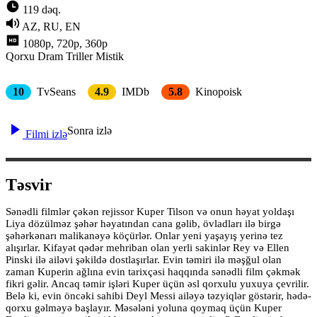
119 dəq.
AZ, RU, EN
1080p, 720p, 360p
Qorxu
Dram
Triller
Mistik
10
TvSeans
4.9
IMDb
5.8
Kinopoisk
Sonra izlə
Filmi izlə
Təsvir
Sənədli filmlər çəkən rejissor Kuper Tilson və onun həyat yoldaşı
Liya dözülməz şəhər həyatından cana gəlib, övladları ilə birgə
şəhərkənarı malikanəyə köçürlər. Onlar yeni yaşayış yerinə tez
alışırlar. Kifayət qədər mehriban olan yerli sakinlər Rey və Ellen
Pinski ilə ailəvi şəkildə dostlaşırlar. Evin təmiri ilə məşğul olan
zaman Kuperin ağlına evin tarixçəsi haqqında sənədli film çəkmək
fikri gəlir. Ancaq təmir işləri Kuper üçün əsl qorxulu yuxuya çevrilir.
Belə ki, evin öncəki sahibi Deyl Messi ailəyə təzyiqlər göstərir, hədə-
qorxu gəlməyə başlayır. Məsələni yoluna qoymaq üçün Kuper