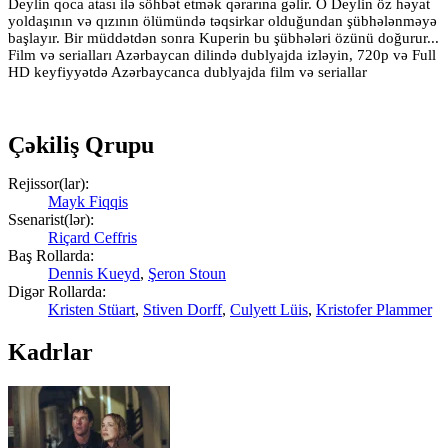
Deylin qoca atası ilə söhbət etmək qərarına gəlir. O Deylin öz həyat
yoldaşının və qızının ölümündə təqsirkar olduğundan şübhələnməyə
başlayır. Bir müddətdən sonra Kuperin bu şübhələri özünü doğurur...
Film və serialları Azərbaycan dilində dublyajda izləyin, 720p və Full
HD keyfiyyətdə Azərbaycanca dublyajda film və seriallar
Çəkiliş Qrupu
Rejissor(lar):
Mayk Fiqqis
Ssenarist(lər):
Riçard Ceffris
Baş Rollarda:
Dennis Kueyd
,
Şeron Stoun
Digər Rollarda:
Kristen Stüart
,
Stiven Dorff
,
Culyett Lüis
,
Kristofer Plammer
Kadrlar