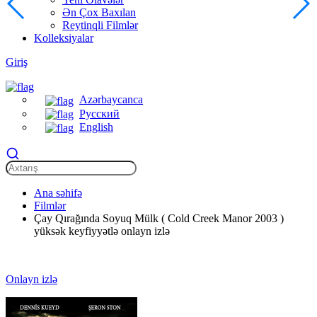
Ən Çox Baxılan
Reytinqli Filmlər
Kolleksiyalar
Giriş
Azərbaycanca
Русский
English
Ana səhifə
Filmlər
Çay Qırağında Soyuq Mülk ( Cold Creek Manor 2003 )
yüksək keyfiyyətlə onlayn izlə
Onlayn izlə