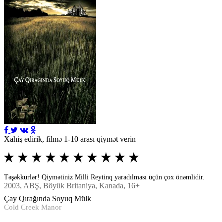
Xahiş edirik, filmə 1-10 arası qiymət verin
Təşəkkürlər! Qiymətiniz Milli Reytinq yaradılması üçün çox önəmlidir.
2003
, ABŞ, Böyük Britaniya, Kanada, 16+
Çay Qırağında Soyuq Mülk
Cold Creek Manor