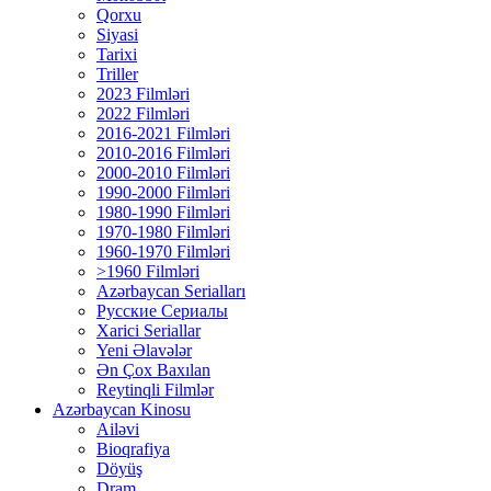
Qorxu
Siyasi
Tarixi
Triller
2023 Filmləri
2022 Filmləri
2016-2021 Filmləri
2010-2016 Filmləri
2000-2010 Filmləri
1990-2000 Filmləri
1980-1990 Filmləri
1970-1980 Filmləri
1960-1970 Filmləri
>1960 Filmləri
Azərbaycan Serialları
Русские Сериалы
Xarici Seriallar
Yeni Əlavələr
Ən Çox Baxılan
Reytinqli Filmlər
Azərbaycan Kinosu
Ailəvi
Bioqrafiya
Döyüş
Dram