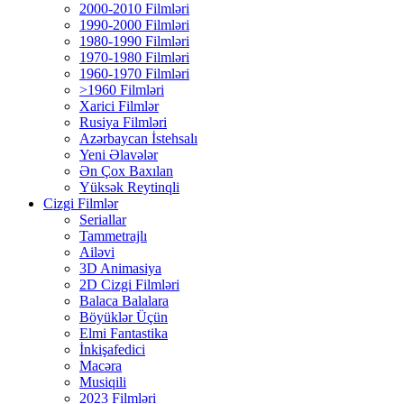
2000-2010 Filmləri
1990-2000 Filmləri
1980-1990 Filmləri
1970-1980 Filmləri
1960-1970 Filmləri
>1960 Filmləri
Xarici Filmlər
Rusiya Filmləri
Azərbaycan İstehsalı
Yeni Əlavələr
Ən Çox Baxılan
Yüksək Reytinqli
Cizgi Filmlər
Seriallar
Tammetrajlı
Ailəvi
3D Animasiya
2D Cizgi Filmləri
Balaca Balalara
Böyüklər Üçün
Elmi Fantastika
İnkişafedici
Macəra
Musiqili
2023 Filmləri