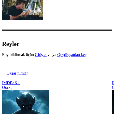
Rəylər
Rəy bildirmək üçün
Giriş et
və ya
Qeydiyyatdan keç
Oxşar filmlər
IMDB: 6.1
I
Qorxu