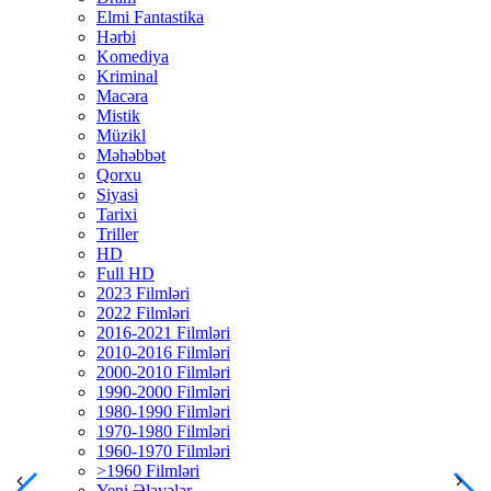
Elmi Fantastika
Hərbi
Komediya
Kriminal
Macəra
Mistik
Müzikl
Məhəbbət
Qorxu
Siyasi
Tarixi
Triller
HD
Full HD
2023 Filmləri
2022 Filmləri
2016-2021 Filmləri
2010-2016 Filmləri
2000-2010 Filmləri
1990-2000 Filmləri
1980-1990 Filmləri
1970-1980 Filmləri
1960-1970 Filmləri
>1960 Filmləri
Yeni Əlavələr