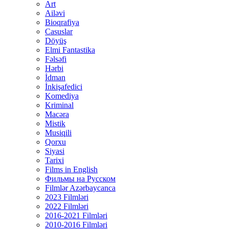
Art
Ailəvi
Bioqrafiya
Casuslar
Döyüş
Elmi Fantastika
Fəlsəfi
Hərbi
İdman
İnkişafedici
Komediya
Kriminal
Macəra
Mistik
Musiqili
Qorxu
Siyasi
Tarixi
Films in English
Фильмы на Русском
Filmlər Azərbaycanca
2023 Filmləri
2022 Filmləri
2016-2021 Filmləri
2010-2016 Filmləri