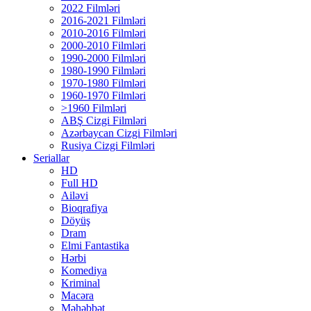
2022 Filmləri
2016-2021 Filmləri
2010-2016 Filmləri
2000-2010 Filmləri
1990-2000 Filmləri
1980-1990 Filmləri
1970-1980 Filmləri
1960-1970 Filmləri
>1960 Filmləri
ABŞ Cizgi Filmləri
Azərbaycan Cizgi Filmləri
Rusiya Cizgi Filmləri
Seriallar
HD
Full HD
Ailəvi
Bioqrafiya
Döyüş
Dram
Elmi Fantastika
Hərbi
Komediya
Kriminal
Macəra
Məhəbbət