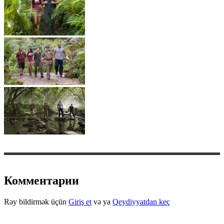
Комментарии
Rəy bildirmək üçün
Giriş et
və ya
Qeydiyyatdan keç