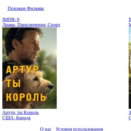
Похожие Фильмы
IMDB: 0
I
Драма, Приключения, Спорт
Артур, ты Kороль
З
США, Канада
О нас
Условия использования