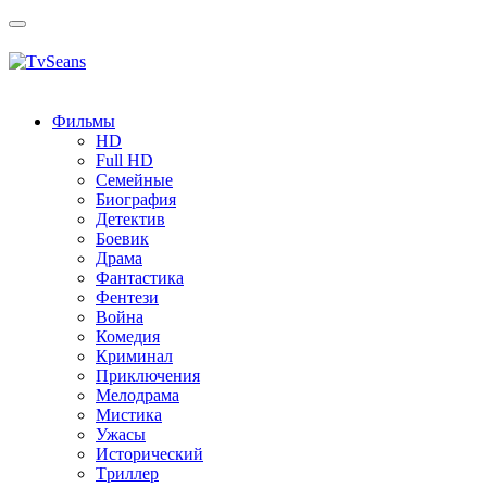
Toggle
navigation
Фильмы
HD
Full HD
Семейные
Биография
Детектив
Боевик
Драма
Фантастика
Фентези
Война
Комедия
Криминал
Приключения
Мелодрама
Мистика
Ужасы
Исторический
Tриллер