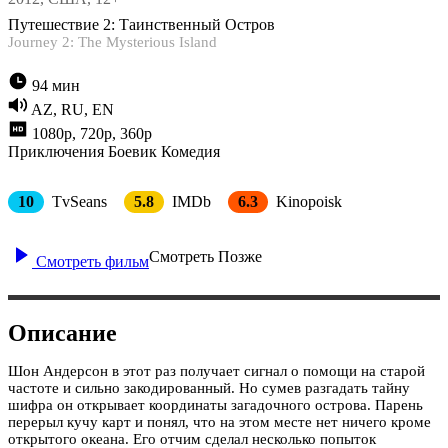
Путешествие 2: Таинственный Остров
Journey 2: The Mysterious Island
94 мин
AZ, RU, EN
1080p, 720p, 360p
Приключения
Боевик
Комедия
10
TvSeans
5.8
IMDb
6.3
Kinopoisk
Смотреть Позже
Смотреть фильм
Описание
Шон Андерсон в этот раз получает сигнал о помощи на старой
частоте и сильно закодированный. Но сумев разгадать тайну
шифра он открывает координаты загадочного острова. Парень
перерыл кучу карт и понял, что на этом месте нет ничего кроме
открытого океана. Его отчим сделал несколько попыток