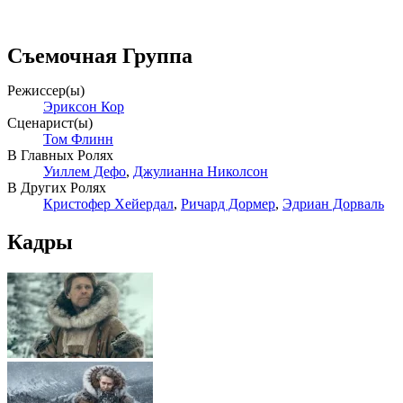
Съемочная Группа
Режиссер(ы)
Эриксон Кор
Сценарист(ы)
Том Флинн
В Главных Ролях
Уиллем Дефо
,
Джулианна Николсон
В Других Ролях
Кристофер Хейердал
,
Ричард Дормер
,
Эдриан Дорваль
Кадры