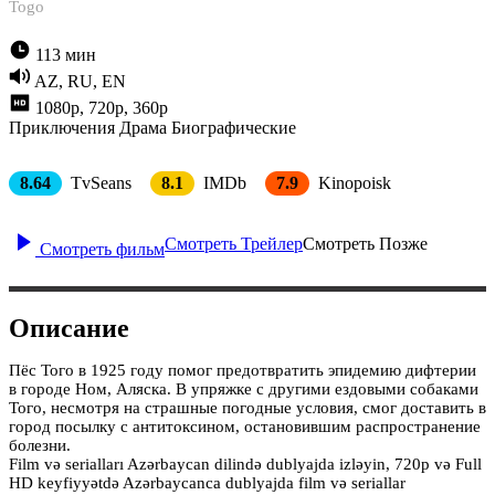
Togo
113 мин
AZ, RU, EN
1080p, 720p, 360p
Приключения
Драма
Биографические
8.64
TvSeans
8.1
IMDb
7.9
Kinopoisk
Смотреть Трейлер
Смотреть Позже
Смотреть фильм
Описание
Пёс Того в 1925 году помог предотвратить эпидемию дифтерии
в городе Ном, Аляска. В упряжке с другими ездовыми собаками
Того, несмотря на страшные погодные условия, смог доставить в
город посылку с антитоксином, остановившим распространение
болезни.
Film və serialları Azərbaycan dilində dublyajda izləyin, 720p və Full
HD keyfiyyətdə Azərbaycanca dublyajda film və seriallar