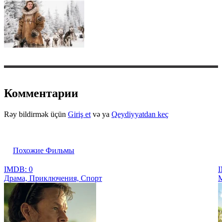
Комментарии
Rəy bildirmək üçün
Giriş et
və ya
Qeydiyyatdan keç
Похожие Фильмы
IMDB: 0
I
Драма, Приключения, Спорт