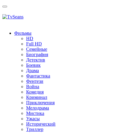
Toggle
navigation
Фильмы
HD
Full HD
Семейные
Биография
Детектив
Боевик
Драма
Фантастика
Фентези
Война
Комедия
Криминал
Приключения
Мелодрама
Мистика
Ужасы
Исторический
Tриллер