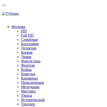
Toggle
navigation
Фильмы
HD
Full HD
Семейные
Биография
Детектив
Боевик
Драма
Фантастика
Фентези
Война
Комедия
Криминал
Приключения
Мелодрама
Мистика
Ужасы
Исторический
Tриллер