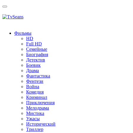
Toggle
navigation
Фильмы
HD
Full HD
Семейные
Биография
Детектив
Боевик
Драма
Фантастика
Фентези
Война
Комедия
Криминал
Приключения
Мелодрама
Мистика
Ужасы
Исторический
Tриллер