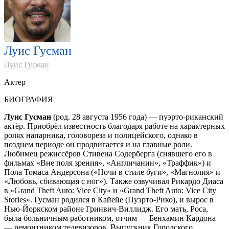
Луис Гусман
Луис Гусман
Актер
БИОГРАФИЯ
Луис Гусман
(род. 28 августа 1956 года) — пуэрто-риканский
актёр. Приобрёл известность благодаря работе на хара́ктерных
ролях напарника, головореза и полицейского, однако в
позднем периоде он продвигается и на главные роли.
Любимец режиссёров Стивена Содерберга (снявшего его в
фильмах «Вне поля зрения», «Англичанин», «Траффик») и
Пола Томаса Андерсона («Ночи в стиле буги», «Магнолия» и
«Любовь, сбивающая с ног»). Также озвучивал Рикардо Диаса
в «Grand Theft Auto: Vice City» и «Grand Theft Auto: Vice City
Stories». Гусман родился в Кайейе (Пуэрто-Рико), и вырос в
Нью-Йоркском районе Гринвич-Виллидж. Его мать, Роса,
была больничным работником, отчим — Бенхамин Кардона
— ремонтником телевизоров. Выпускник Городского