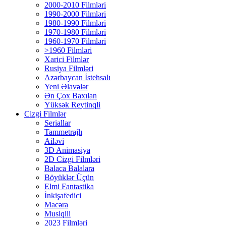
2000-2010 Filmləri
1990-2000 Filmləri
1980-1990 Filmləri
1970-1980 Filmləri
1960-1970 Filmləri
>1960 Filmləri
Xarici Filmlər
Rusiya Filmləri
Azərbaycan İstehsalı
Yeni Əlavələr
Ən Çox Baxılan
Yüksək Reytinqli
Cizgi Filmlər
Seriallar
Tammetrajlı
Ailəvi
3D Animasiya
2D Cizgi Filmləri
Balaca Balalara
Böyüklər Üçün
Elmi Fantastika
İnkişafedici
Macəra
Musiqili
2023 Filmləri