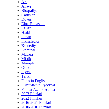
Art
Ailəvi
Bioqrafiya
Casuslar
Döyüş
Elmi Fantastika
Fəlsəfi
Hərbi
İdman
İnkişafedici
Komediya
Kriminal
Macəra
Mistik
Musiqili
Qorxu
Siyasi
Tarixi
Films in English
Фильмы на Русском
Filmlər Azərbaycanca
2023 Filmləri
2022 Filmləri
2016-2021 Filmləri
2010-2016 Filmləri