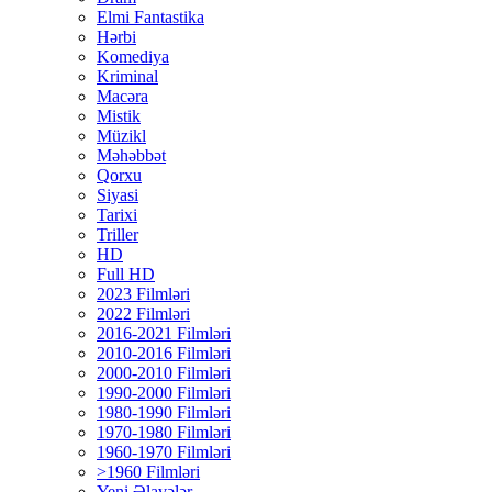
Elmi Fantastika
Hərbi
Komediya
Kriminal
Macəra
Mistik
Müzikl
Məhəbbət
Qorxu
Siyasi
Tarixi
Triller
HD
Full HD
2023 Filmləri
2022 Filmləri
2016-2021 Filmləri
2010-2016 Filmləri
2000-2010 Filmləri
1990-2000 Filmləri
1980-1990 Filmləri
1970-1980 Filmləri
1960-1970 Filmləri
>1960 Filmləri
Yeni Əlavələr