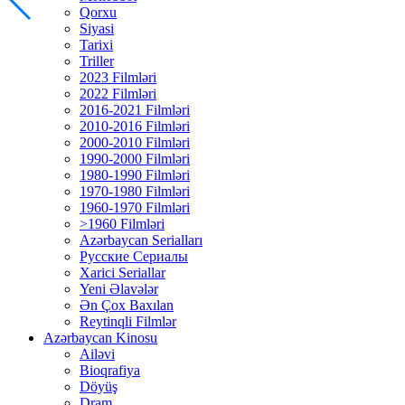
Qorxu
Siyasi
Tarixi
Triller
2023 Filmləri
2022 Filmləri
2016-2021 Filmləri
2010-2016 Filmləri
2000-2010 Filmləri
1990-2000 Filmləri
1980-1990 Filmləri
1970-1980 Filmləri
1960-1970 Filmləri
>1960 Filmləri
Azərbaycan Serialları
Русские Сериалы
Xarici Seriallar
Yeni Əlavələr
Ən Çox Baxılan
Reytinqli Filmlər
Azərbaycan Kinosu
Ailəvi
Bioqrafiya
Döyüş
Dram