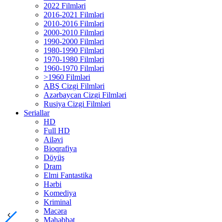
2022 Filmləri
2016-2021 Filmləri
2010-2016 Filmləri
2000-2010 Filmləri
1990-2000 Filmləri
1980-1990 Filmləri
1970-1980 Filmləri
1960-1970 Filmləri
>1960 Filmləri
ABŞ Cizgi Filmləri
Azərbaycan Cizgi Filmləri
Rusiya Cizgi Filmləri
Seriallar
HD
Full HD
Ailəvi
Bioqrafiya
Döyüş
Dram
Elmi Fantastika
Hərbi
Komediya
Kriminal
Macəra
Məhəbbət