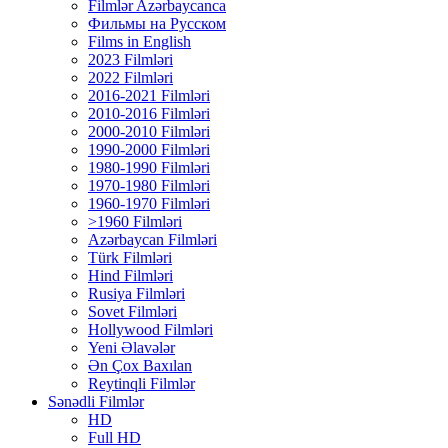
Filmlər Azərbaycanca
Фильмы на Русском
Films in English
2023 Filmləri
2022 Filmləri
2016-2021 Filmləri
2010-2016 Filmləri
2000-2010 Filmləri
1990-2000 Filmləri
1980-1990 Filmləri
1970-1980 Filmləri
1960-1970 Filmləri
>1960 Filmləri
Azərbaycan Filmləri
Türk Filmləri
Hind Filmləri
Rusiya Filmləri
Sovet Filmləri
Hollywood Filmləri
Yeni Əlavələr
Ən Çox Baxılan
Reytinqli Filmlər
Sənədli Filmlər
HD
Full HD