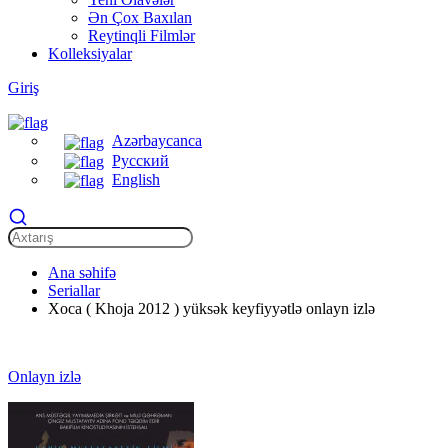
Ən Çox Baxılan
Reytinqli Filmlər
Kolleksiyalar
Giriş
Azərbaycanca
Русский
English
Ana səhifə
Seriallar
Xoca ( Khoja 2012 ) yüksək keyfiyyətlə onlayn izlə
Onlayn izlə