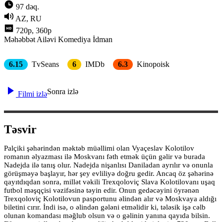
97 dəq.
AZ, RU
720p, 360p
Məhəbbət
Ailəvi
Komediya
İdman
6.15
TvSeans
6
IMDb
6.3
Kinopoisk
Sonra izlə
Filmi izlə
Təsvir
Palçiki şəhərindən məktəb müəllimi olan Vyaçeslav Kolotilov
romanın əlyazması ilə Moskvanı fəth etmək üçün gəlir və burada
Nadejda ilə tanış olur. Nadejda nişanlısı Daniladan ayrılır və onunla
görüşməyə başlayır, hər şey evliliyə doğru gedir. Ancaq öz şəhərinə
qayıtdıqdan sonra, millət vəkili Trexqoloviç Slava Kolotilovanı uşaq
futbol məşqçisi vəzifəsinə təyin edir. Onun gedəcəyini öyrənən
Trexqoloviç Kolotilovun pasportunu əlindən alır və Moskvaya aldığı
biletini cırır. İndi isə, o əlindən gələni etməlidir ki, tələsik işə cəlb
olunan komandası məğlub olsun və o gəlinin yanına qayıda bilsin.