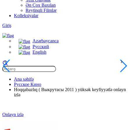
Ən Çox Baxılan
Reytinqli Filmlər
Kolleksiyalar
Giriş
Azərbaycanca
Русский
English
Ana səhifə
Русское Кино
Hoqqabazlıq ( Выкрутасы 2011 ) yüksək keyfiyyətlə onlayn
izlə
Onlayn izlə