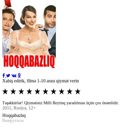
Xahiş edirik, filmə 1-10 arası qiymət verin
Təşəkkürlər! Qiymətiniz Milli Reytinq yaradılması üçün çox önəmlidir.
2011
, Rusiya, 12+
Hoqqabazlıq
Выкрутасы