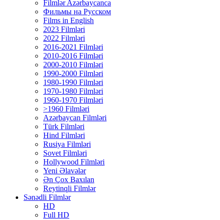
Filmlər Azərbaycanca
Фильмы на Русском
Films in English
2023 Filmləri
2022 Filmləri
2016-2021 Filmləri
2010-2016 Filmləri
2000-2010 Filmləri
1990-2000 Filmləri
1980-1990 Filmləri
1970-1980 Filmləri
1960-1970 Filmləri
>1960 Filmləri
Azərbaycan Filmləri
Türk Filmləri
Hind Filmləri
Rusiya Filmləri
Sovet Filmləri
Hollywood Filmləri
Yeni Əlavələr
Ən Çox Baxılan
Reytinqli Filmlər
Sənədli Filmlər
HD
Full HD