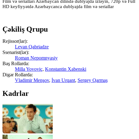
Film və serialları Azərbaycan dilində dublyajda izləyin, 720p və Full
HD keyfiyyətdə Azərbaycanca dublyajda film və seriallar
Çəkiliş Qrupu
Rejissor(lar):
Levan Qabriadze
Ssenarist(lər):
Roman Nepomnyaşiy
Baş Rollarda:
Milla Yovoviç
,
Konstantin Xabenski
Digər Rollarda:
Vladimir Menşov
,
İvan Urqant
,
Sergey Qarmaş
Kadrlar