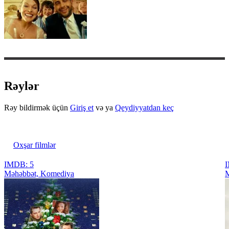
Rəylər
Rəy bildirmək üçün
Giriş et
və ya
Qeydiyyatdan keç
Oxşar filmlər
IMDB: 5
Məhəbbət, Komediya
M