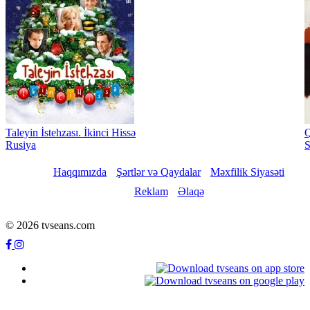
Taleyin İstehzası. İkinci Hissə
Q
Rusiya
Haqqımızda
Şərtlər və Qaydalar
Məxfilik Siyasəti
Reklam
Əlaqə
© 2026 tvseans.com