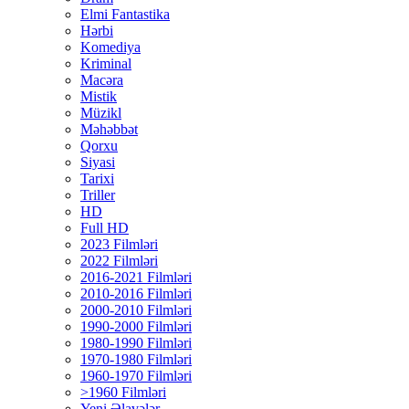
Elmi Fantastika
Hərbi
Komediya
Kriminal
Macəra
Mistik
Müzikl
Məhəbbət
Qorxu
Siyasi
Tarixi
Triller
HD
Full HD
2023 Filmləri
2022 Filmləri
2016-2021 Filmləri
2010-2016 Filmləri
2000-2010 Filmləri
1990-2000 Filmləri
1980-1990 Filmləri
1970-1980 Filmləri
1960-1970 Filmləri
>1960 Filmləri
Yeni Əlavələr