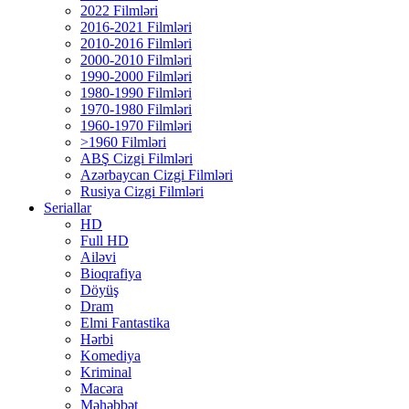
2022 Filmləri
2016-2021 Filmləri
2010-2016 Filmləri
2000-2010 Filmləri
1990-2000 Filmləri
1980-1990 Filmləri
1970-1980 Filmləri
1960-1970 Filmləri
>1960 Filmləri
ABŞ Cizgi Filmləri
Azərbaycan Cizgi Filmləri
Rusiya Cizgi Filmləri
Seriallar
HD
Full HD
Ailəvi
Bioqrafiya
Döyüş
Dram
Elmi Fantastika
Hərbi
Komediya
Kriminal
Macəra
Məhəbbət