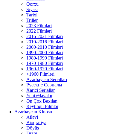
Qorxu
Siyasi
Tarixi
Triller
2023 Filmləri
2022 Filmləri
2016-2021 Filmləri
2010-2016 Filmləri
2000-2010 Filmləri
1990-2000 Filmləri
1980-1990 Filmləri
1970-1980 Filmləri
1960-1970 Filmləri
>1960 Filmləri
Azərbaycan Serialları
Русские Сериалы
Xarici Seriallar
Yeni Əlavələr
Ən Çox Baxılan
Reytinqli Filmlər
Azərbaycan Kinosu
Ailəvi
Bioqrafiya
Döyüş
Dram