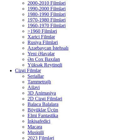
2000-2010 Filmləri
1990-2000 Filmləri
1980-1990 Filmləri
1970-1980 Filmləri
1960-1970 Filmləri
>1960 Filmləri
Xarici Filmlər
Rusiya Filmləri
Azərbaycan İstehsalı
Yeni Əlavələr
Ən Çox Baxılan
Yüksək Reytinqli
Cizgi Filmlər
Seriallar
Tammetrajlı
Ailəvi
3D Animasiya
2D Cizgi Filmləri
Balaca Balalara
Böyüklər Üçün
Elmi Fantastika
İnkişafedici
Macəra
Musiqili
2023 Filmləri