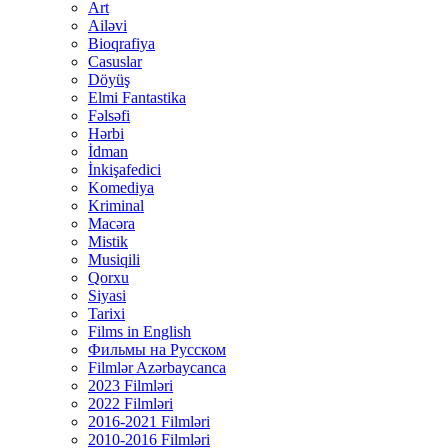
Art
Ailəvi
Bioqrafiya
Casuslar
Döyüş
Elmi Fantastika
Fəlsəfi
Hərbi
İdman
İnkişafedici
Komediya
Kriminal
Macəra
Mistik
Musiqili
Qorxu
Siyasi
Tarixi
Films in English
Фильмы на Русском
Filmlər Azərbaycanca
2023 Filmləri
2022 Filmləri
2016-2021 Filmləri
2010-2016 Filmləri