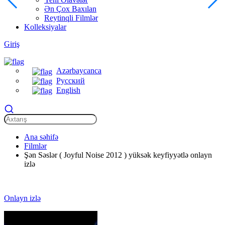
Ən Çox Baxılan
Reytinqli Filmlər
Kolleksiyalar
Giriş
Azərbaycanca
Русский
English
Ana səhifə
Filmlər
Şən Səslər ( Joyful Noise 2012 ) yüksək keyfiyyətlə onlayn
izlə
Onlayn izlə