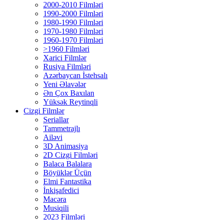
2000-2010 Filmləri
1990-2000 Filmləri
1980-1990 Filmləri
1970-1980 Filmləri
1960-1970 Filmləri
>1960 Filmləri
Xarici Filmlər
Rusiya Filmləri
Azərbaycan İstehsalı
Yeni Əlavələr
Ən Çox Baxılan
Yüksək Reytinqli
Cizgi Filmlər
Seriallar
Tammetrajlı
Ailəvi
3D Animasiya
2D Cizgi Filmləri
Balaca Balalara
Böyüklər Üçün
Elmi Fantastika
İnkişafedici
Macəra
Musiqili
2023 Filmləri