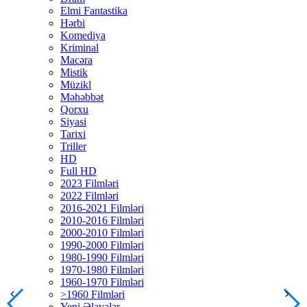
Elmi Fantastika
Hərbi
Komediya
Kriminal
Macəra
Mistik
Müzikl
Məhəbbət
Qorxu
Siyasi
Tarixi
Triller
HD
Full HD
2023 Filmləri
2022 Filmləri
2016-2021 Filmləri
2010-2016 Filmləri
2000-2010 Filmləri
1990-2000 Filmləri
1980-1990 Filmləri
1970-1980 Filmləri
1960-1970 Filmləri
>1960 Filmləri
Yeni Əlavələr