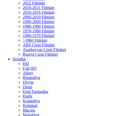
2022 Filmləri
2016-2021 Filmləri
2010-2016 Filmləri
2000-2010 Filmləri
1990-2000 Filmləri
1980-1990 Filmləri
1970-1980 Filmləri
1960-1970 Filmləri
>1960 Filmləri
ABŞ Cizgi Filmləri
Azərbaycan Cizgi Filmləri
Rusiya Cizgi Filmləri
Seriallar
HD
Full HD
Ailəvi
Bioqrafiya
Döyüş
Dram
Elmi Fantastika
Hərbi
Komediya
Kriminal
Macəra
Məhəbbət