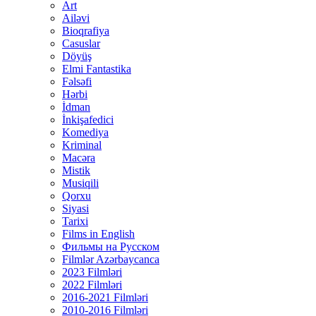
Art
Ailəvi
Bioqrafiya
Casuslar
Döyüş
Elmi Fantastika
Fəlsəfi
Hərbi
İdman
İnkişafedici
Komediya
Kriminal
Macəra
Mistik
Musiqili
Qorxu
Siyasi
Tarixi
Films in English
Фильмы на Русском
Filmlər Azərbaycanca
2023 Filmləri
2022 Filmləri
2016-2021 Filmləri
2010-2016 Filmləri