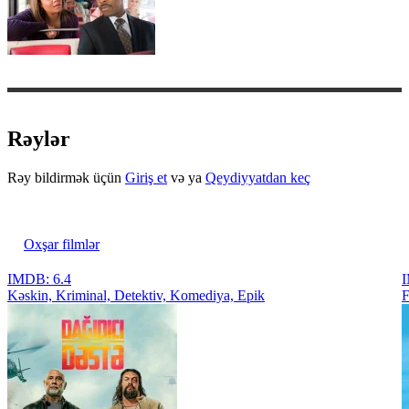
Rəylər
Rəy bildirmək üçün
Giriş et
və ya
Qeydiyyatdan keç
Oxşar filmlər
IMDB: 6.4
I
Kəskin, Kriminal, Detektiv, Komediya, Epik
F