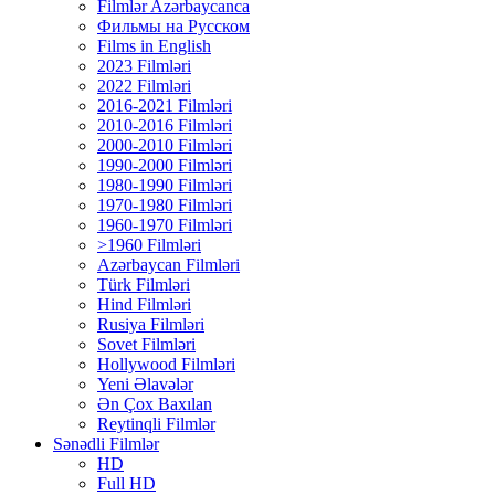
Filmlər Azərbaycanca
Фильмы на Русском
Films in English
2023 Filmləri
2022 Filmləri
2016-2021 Filmləri
2010-2016 Filmləri
2000-2010 Filmləri
1990-2000 Filmləri
1980-1990 Filmləri
1970-1980 Filmləri
1960-1970 Filmləri
>1960 Filmləri
Azərbaycan Filmləri
Türk Filmləri
Hind Filmləri
Rusiya Filmləri
Sovet Filmləri
Hollywood Filmləri
Yeni Əlavələr
Ən Çox Baxılan
Reytinqli Filmlər
Sənədli Filmlər
HD
Full HD