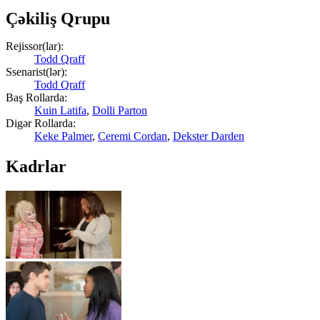
Çəkiliş Qrupu
Rejissor(lar):
Todd Qraff
Ssenarist(lər):
Todd Qraff
Baş Rollarda:
Kuin Latifa
,
Dolli Parton
Digər Rollarda:
Keke Palmer
,
Ceremi Cordan
,
Dekster Darden
Kadrlar