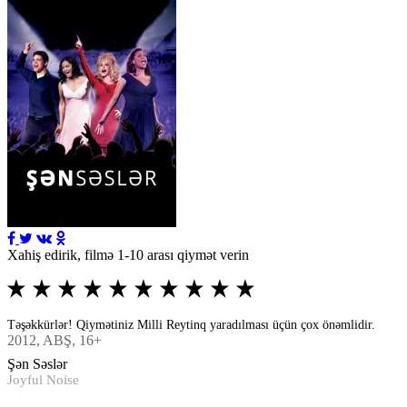
Xahiş edirik, filmə 1-10 arası qiymət verin
Təşəkkürlər! Qiymətiniz Milli Reytinq yaradılması üçün çox önəmlidir.
2012
, ABŞ, 16+
Şən Səslər
Joyful Noise