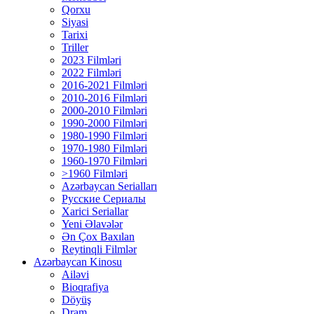
Qorxu
Siyasi
Tarixi
Triller
2023 Filmləri
2022 Filmləri
2016-2021 Filmləri
2010-2016 Filmləri
2000-2010 Filmləri
1990-2000 Filmləri
1980-1990 Filmləri
1970-1980 Filmləri
1960-1970 Filmləri
>1960 Filmləri
Azərbaycan Serialları
Русские Сериалы
Xarici Seriallar
Yeni Əlavələr
Ən Çox Baxılan
Reytinqli Filmlər
Azərbaycan Kinosu
Ailəvi
Bioqrafiya
Döyüş
Dram