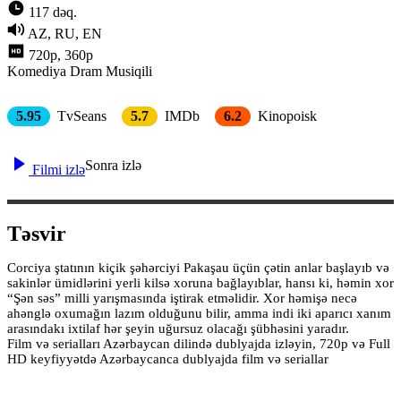
117 dəq.
AZ, RU, EN
720p, 360p
Komediya
Dram
Musiqili
5.95
TvSeans
5.7
IMDb
6.2
Kinopoisk
Sonra izlə
Filmi izlə
Təsvir
Corciya ştatının kiçik şəhərciyi Pakaşau üçün çətin anlar başlayıb və
sakinlər ümidlərini yerli kilsə xoruna bağlayıblar, hansı ki, həmin xor
“Şən səs” milli yarışmasında iştirak etməlidir. Xor həmişə necə
ahənglə oxumağın lazım olduğunu bilir, amma indi iki aparıcı xanım
arasındakı ixtilaf hər şeyin uğursuz olacağı şübhəsini yaradır.
Film və serialları Azərbaycan dilində dublyajda izləyin, 720p və Full
HD keyfiyyətdə Azərbaycanca dublyajda film və seriallar