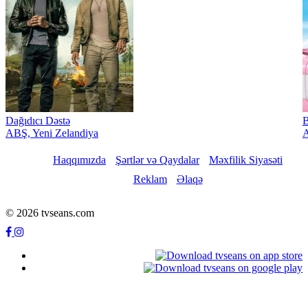
Dağıdıcı Dəstə
B
ABŞ, Yeni Zelandiya
A
Haqqımızda
Şərtlər və Qaydalar
Məxfilik Siyasəti
Reklam
Əlaqə
© 2026 tvseans.com