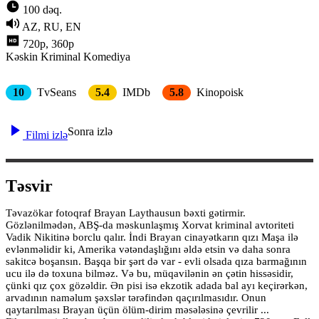
100 dəq.
AZ, RU, EN
720p, 360p
Kəskin
Kriminal
Komediya
10
TvSeans
5.4
IMDb
5.8
Kinopoisk
Sonra izlə
Filmi izlə
Təsvir
Təvazökar fotoqraf Brayan Laythausun bəxti gətirmir.
Gözlənilmədən, ABŞ-da məskunlaşmış Xorvat kriminal avtoriteti
Vadik Nikitinə borclu qalır. İndi Brayan cinayətkarın qızı Maşa ilə
evlənməlidir ki, Amerika vətəndaşlığını əldə etsin və daha sonra
sakitcə boşansın. Başqa bir şərt də var - evli olsada qıza barmağının
ucu ilə də toxuna bilməz. Və bu, müqavilənin ən çətin hissəsidir,
çünki qız çox gözəldir. Ən pisi isə ekzotik adada bal ayı keçirərkən,
arvadının naməlum şəxslər tərəfindən qaçırılmasıdır. Onun
qaytarılması Brayan üçün ölüm-dirim məsələsinə çevrilir ...