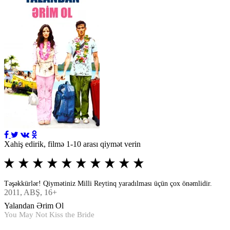
Xahiş edirik, filmə 1-10 arası qiymət verin
Təşəkkürlər! Qiymətiniz Milli Reytinq yaradılması üçün çox önəmlidir.
2011
, ABŞ, 16+
Yalandan Ərim Ol
You May Not Kiss the Bride