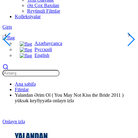
Ən Çox Baxılan
Reytinqli Filmlər
Kolleksiyalar
Giriş
Azərbaycanca
Русский
English
Ana səhifə
Filmlər
Yalandan Ərim Ol ( You May Not Kiss the Bride 2011 )
yüksək keyfiyyətlə onlayn izlə
Onlayn izlə