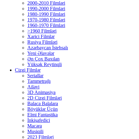
2000-2010 Filmləri
1990-2000 Filmləri
1980-1990 Filmləri
1970-1980 Filmləri
1960-1970 Filmləri
>1960 Filmləri
Xarici Filmlər
Rusiya Filmləri
Azərbaycan İstehsalı
Yeni Əlavələr
Ən Çox Baxılan
Yüksək Reytinqli
Cizgi Filmlər
Seriallar
Tammetrajlı
Ailəvi
3D Animasiya
2D Cizgi Filmləri
Balaca Balalara
Böyüklər Üçün
Elmi Fantastika
İnkişafedici
Macəra
Musiqili
2023 Filmləri