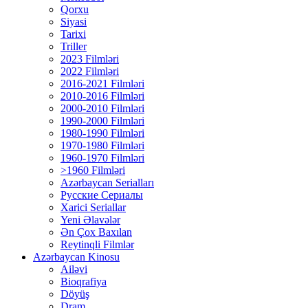
Qorxu
Siyasi
Tarixi
Triller
2023 Filmləri
2022 Filmləri
2016-2021 Filmləri
2010-2016 Filmləri
2000-2010 Filmləri
1990-2000 Filmləri
1980-1990 Filmləri
1970-1980 Filmləri
1960-1970 Filmləri
>1960 Filmləri
Azərbaycan Serialları
Русские Сериалы
Xarici Seriallar
Yeni Əlavələr
Ən Çox Baxılan
Reytinqli Filmlər
Azərbaycan Kinosu
Ailəvi
Bioqrafiya
Döyüş
Dram