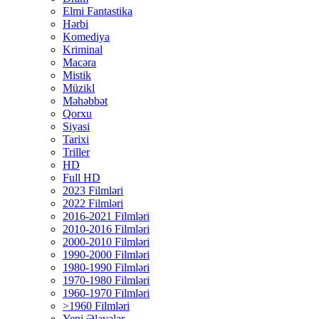
Elmi Fantastika
Hərbi
Komediya
Kriminal
Macəra
Mistik
Müzikl
Məhəbbət
Qorxu
Siyasi
Tarixi
Triller
HD
Full HD
2023 Filmləri
2022 Filmləri
2016-2021 Filmləri
2010-2016 Filmləri
2000-2010 Filmləri
1990-2000 Filmləri
1980-1990 Filmləri
1970-1980 Filmləri
1960-1970 Filmləri
>1960 Filmləri
Yeni Əlavələr