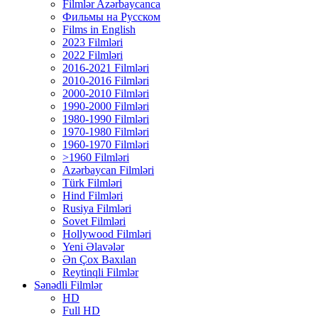
Filmlər Azərbaycanca
Фильмы на Русском
Films in English
2023 Filmləri
2022 Filmləri
2016-2021 Filmləri
2010-2016 Filmləri
2000-2010 Filmləri
1990-2000 Filmləri
1980-1990 Filmləri
1970-1980 Filmləri
1960-1970 Filmləri
>1960 Filmləri
Azərbaycan Filmləri
Türk Filmləri
Hind Filmləri
Rusiya Filmləri
Sovet Filmləri
Hollywood Filmləri
Yeni Əlavələr
Ən Çox Baxılan
Reytinqli Filmlər
Sənədli Filmlər
HD
Full HD