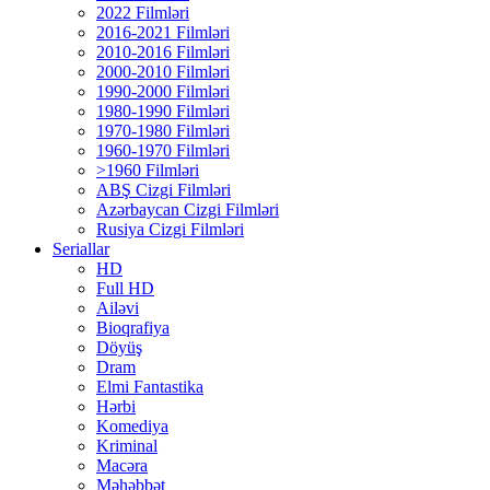
2022 Filmləri
2016-2021 Filmləri
2010-2016 Filmləri
2000-2010 Filmləri
1990-2000 Filmləri
1980-1990 Filmləri
1970-1980 Filmləri
1960-1970 Filmləri
>1960 Filmləri
ABŞ Cizgi Filmləri
Azərbaycan Cizgi Filmləri
Rusiya Cizgi Filmləri
Seriallar
HD
Full HD
Ailəvi
Bioqrafiya
Döyüş
Dram
Elmi Fantastika
Hərbi
Komediya
Kriminal
Macəra
Məhəbbət