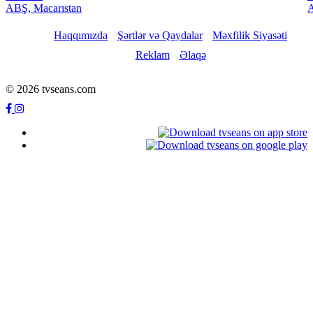
ABŞ, Macarıstan
A
Haqqımızda
Şərtlər və Qaydalar
Məxfilik Siyasəti
Reklam
Əlaqə
© 2026 tvseans.com