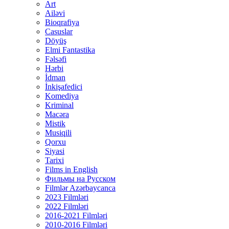
Art
Ailəvi
Bioqrafiya
Casuslar
Döyüş
Elmi Fantastika
Fəlsəfi
Hərbi
İdman
İnkişafedici
Komediya
Kriminal
Macəra
Mistik
Musiqili
Qorxu
Siyasi
Tarixi
Films in English
Фильмы на Русском
Filmlər Azərbaycanca
2023 Filmləri
2022 Filmləri
2016-2021 Filmləri
2010-2016 Filmləri