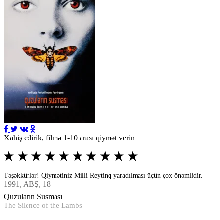
Xahiş edirik, filmə 1-10 arası qiymət verin
Təşəkkürlər! Qiymətiniz Milli Reytinq yaradılması üçün çox önəmlidir.
1991
, ABŞ, 18+
Quzuların Susması
The Silence of the Lambs