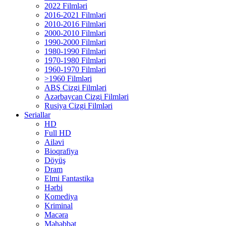
2022 Filmləri
2016-2021 Filmləri
2010-2016 Filmləri
2000-2010 Filmləri
1990-2000 Filmləri
1980-1990 Filmləri
1970-1980 Filmləri
1960-1970 Filmləri
>1960 Filmləri
ABŞ Cizgi Filmləri
Azərbaycan Cizgi Filmləri
Rusiya Cizgi Filmləri
Seriallar
HD
Full HD
Ailəvi
Bioqrafiya
Döyüş
Dram
Elmi Fantastika
Hərbi
Komediya
Kriminal
Macəra
Məhəbbət