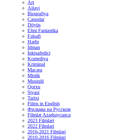
Art
Ailəvi
Bioqrafiya
Casuslar
Döyüş
Elmi Fantastika
Fəlsəfi
Hərbi
İdman
İnkişafedici
Komediya
Kriminal
Macəra
Mistik
Musiqili
Qorxu
Siyasi
Tarixi
Films in English
Фильмы на Русском
Filmlər Azərbaycanca
2023 Filmləri
2022 Filmləri
2016-2021 Filmləri
2010-2016 Filmləri