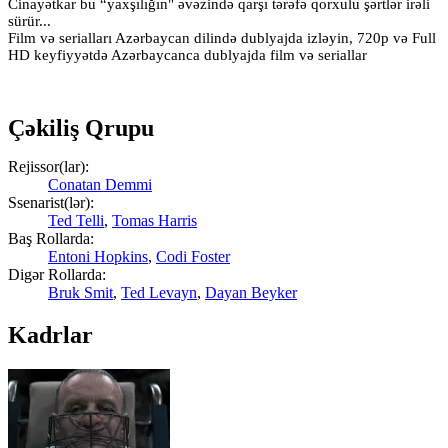
Cinayətkar bu “yaxşılığın" əvəzində qarşı tərəfə qorxulu şərtlər irəli
sürür...
Film və serialları Azərbaycan dilində dublyajda izləyin, 720p və Full
HD keyfiyyətdə Azərbaycanca dublyajda film və seriallar
Çəkiliş Qrupu
Rejissor(lar):
Conatan Demmi
Ssenarist(lər):
Ted Telli
,
Tomas Harris
Baş Rollarda:
Entoni Hopkins
,
Codi Foster
Digər Rollarda:
Bruk Smit
,
Ted Levayn
,
Dayan Beyker
Kadrlar