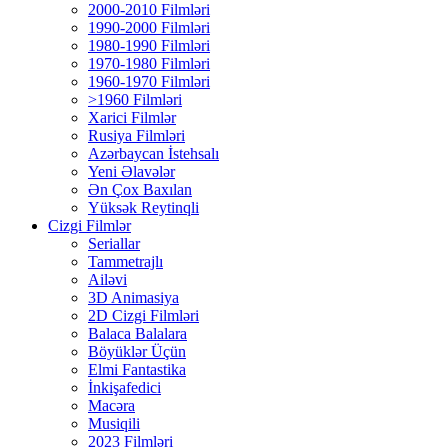
2000-2010 Filmləri
1990-2000 Filmləri
1980-1990 Filmləri
1970-1980 Filmləri
1960-1970 Filmləri
>1960 Filmləri
Xarici Filmlər
Rusiya Filmləri
Azərbaycan İstehsalı
Yeni Əlavələr
Ən Çox Baxılan
Yüksək Reytinqli
Cizgi Filmlər
Seriallar
Tammetrajlı
Ailəvi
3D Animasiya
2D Cizgi Filmləri
Balaca Balalara
Böyüklər Üçün
Elmi Fantastika
İnkişafedici
Macəra
Musiqili
2023 Filmləri