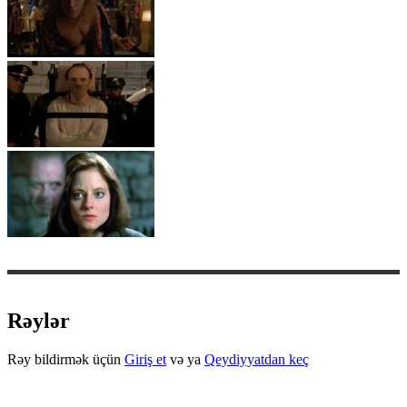
Rəylər
Rəy bildirmək üçün
Giriş et
və ya
Qeydiyyatdan keç