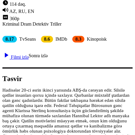
114 dəq.
AZ, RU, EN
360p
Kriminal
Dram
Detektiv
Triller
8.17
TvSeans
8.6
IMDb
8.3
Kinopoisk
Sonra izlə
Filmi izlə
Təsvir
Hadisələr 20-ci əsrin ikinci yarısında ABŞ-da cərəyan edir. Silsilə
qətllər insanları qorxu içində saxlayır. Qurbanlar müxtəlif ştatlardan
olan gənc qadınlardır. Bütün faktlar təkbaşına hərəkət edən silsilə
qatilin olduğuna işarə edir. Federal Təhqiqatlar Bürosunun gənc
agenti Klarissa Sterlinq konsultasiya üçün gücləndirilmiş şəkildə
mühafizə olunan türmədə saxlanılan Hannibal Lektor adlı manyaka
baş çəkir. Qatilin motivlərini müəyyən etmək, onun kim olduğunu
ortaya çıxarmaq məqsədilə amansız qətllər və kanibalizmə görə
ömürlük həbs olunan psixologiya doktorundan tövsiyyələr alır.