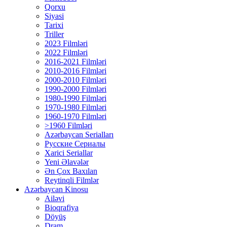
Qorxu
Siyasi
Tarixi
Triller
2023 Filmləri
2022 Filmləri
2016-2021 Filmləri
2010-2016 Filmləri
2000-2010 Filmləri
1990-2000 Filmləri
1980-1990 Filmləri
1970-1980 Filmləri
1960-1970 Filmləri
>1960 Filmləri
Azərbaycan Serialları
Русские Сериалы
Xarici Seriallar
Yeni Əlavələr
Ən Çox Baxılan
Reytinqli Filmlər
Azərbaycan Kinosu
Ailəvi
Bioqrafiya
Döyüş
Dram