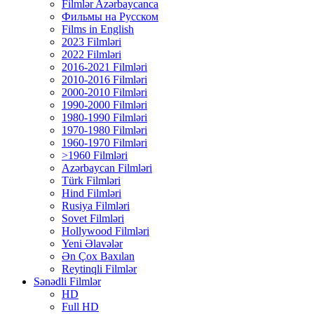
Filmlər Azərbaycanca
Фильмы на Русском
Films in English
2023 Filmləri
2022 Filmləri
2016-2021 Filmləri
2010-2016 Filmləri
2000-2010 Filmləri
1990-2000 Filmləri
1980-1990 Filmləri
1970-1980 Filmləri
1960-1970 Filmləri
>1960 Filmləri
Azərbaycan Filmləri
Türk Filmləri
Hind Filmləri
Rusiya Filmləri
Sovet Filmləri
Hollywood Filmləri
Yeni Əlavələr
Ən Çox Baxılan
Reytinqli Filmlər
Sənədli Filmlər
HD
Full HD