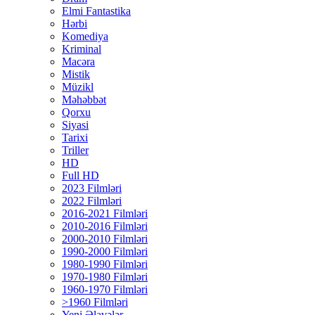
Elmi Fantastika
Hərbi
Komediya
Kriminal
Macəra
Mistik
Müzikl
Məhəbbət
Qorxu
Siyasi
Tarixi
Triller
HD
Full HD
2023 Filmləri
2022 Filmləri
2016-2021 Filmləri
2010-2016 Filmləri
2000-2010 Filmləri
1990-2000 Filmləri
1980-1990 Filmləri
1970-1980 Filmləri
1960-1970 Filmləri
>1960 Filmləri
Yeni Əlavələr