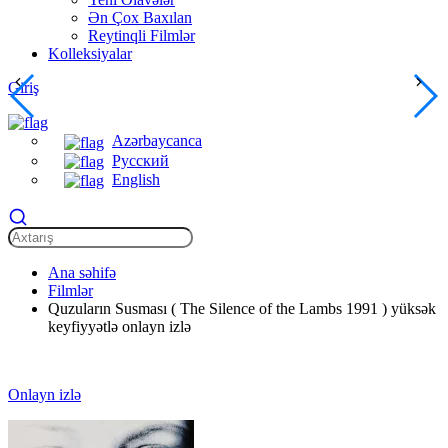
Ən Çox Baxılan
Reytinqli Filmlər
Kolleksiyalar
Giriş
Azərbaycanca
Русский
English
Ana səhifə
Filmlər
Quzuların Susması ( The Silence of the Lambs 1991 ) yüksək
keyfiyyətlə onlayn izlə
Onlayn izlə