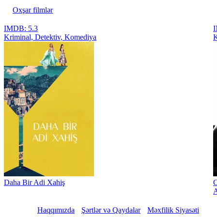
Oxşar filmlər
IMDB: 5.3
I
Kriminal, Detektiv, Komediya
K
Daha Bir Adi Xahiş
C
A
Haqqımızda
Şərtlər və Qaydalar
Məxfilik Siyasəti