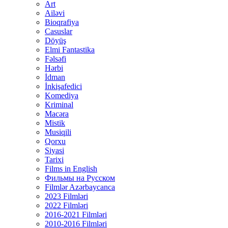
Art
Ailəvi
Bioqrafiya
Casuslar
Döyüş
Elmi Fantastika
Fəlsəfi
Hərbi
İdman
İnkişafedici
Komediya
Kriminal
Macəra
Mistik
Musiqili
Qorxu
Siyasi
Tarixi
Films in English
Фильмы на Русском
Filmlər Azərbaycanca
2023 Filmləri
2022 Filmləri
2016-2021 Filmləri
2010-2016 Filmləri