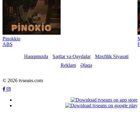
Pinokkio
M
ABŞ
F
Haqqımızda
Şərtlər və Qaydalar
Məxfilik Siyasəti
Reklam
Əlaqə
© 2026 tvseans.com