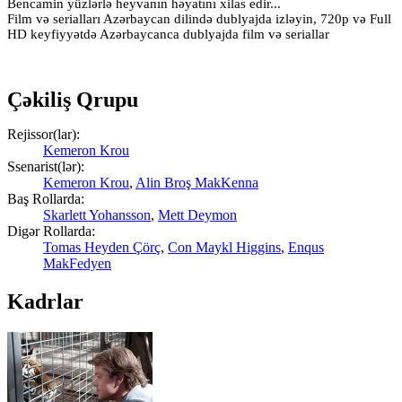
Bencamin yüzlərlə heyvanın həyatını xilas edir...
Film və serialları Azərbaycan dilində dublyajda izləyin, 720p və Full
HD keyfiyyətdə Azərbaycanca dublyajda film və seriallar
Çəkiliş Qrupu
Rejissor(lar):
Kemeron Krou
Ssenarist(lər):
Kemeron Krou
,
Alin Broş MakKenna
Baş Rollarda:
Skarlett Yohansson
,
Mett Deymon
Digər Rollarda:
Tomas Heyden Çörç
,
Con Maykl Higgins
,
Enqus
MakFedyen
Kadrlar