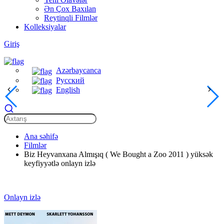
Ən Çox Baxılan
Reytinqli Filmlər
Kolleksiyalar
Giriş
Azərbaycanca
Русский
English
Ana səhifə
Filmlər
Biz Heyvanxana Almışıq ( We Bought a Zoo 2011 ) yüksək
keyfiyyətlə onlayn izlə
Onlayn izlə