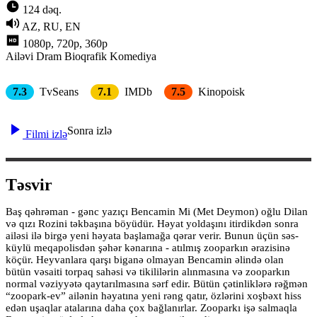
124 dəq.
AZ, RU, EN
1080p, 720p, 360p
Ailəvi
Dram
Bioqrafik
Komediya
7.3
TvSeans
7.1
IMDb
7.5
Kinopoisk
Sonra izlə
Filmi izlə
Təsvir
Baş qəhrəman - gənc yazıçı Bencamin Mi (Met Deymon) oğlu Dilan
və qızı Rozini təkbaşına böyüdür. Həyat yoldaşını itirdikdən sonra
ailəsi ilə birgə yeni həyata başlamağa qərar verir. Bunun üçün səs-
küylü meqapolisdən şəhər kənarına - atılmış zooparkın ərazisinə
köçür. Heyvanlara qarşı biganə olmayan Bencamin əlində olan
bütün vəsaiti torpaq sahəsi və tikililərin alınmasına və zooparkın
normal vəziyyətə qaytarılmasına sərf edir. Bütün çətinliklərə rəğmən
“zoopark-ev” ailənin həyatına yeni rəng qatır, özlərini xoşbəxt hiss
edən uşaqlar atalarına daha çox bağlanırlar. Zooparkı işə salmaqla