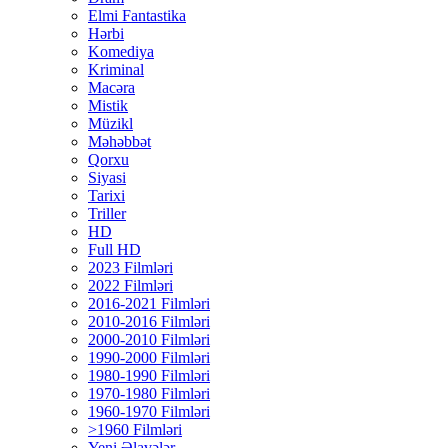
Elmi Fantastika
Hərbi
Komediya
Kriminal
Macəra
Mistik
Müzikl
Məhəbbət
Qorxu
Siyasi
Tarixi
Triller
HD
Full HD
2023 Filmləri
2022 Filmləri
2016-2021 Filmləri
2010-2016 Filmləri
2000-2010 Filmləri
1990-2000 Filmləri
1980-1990 Filmləri
1970-1980 Filmləri
1960-1970 Filmləri
>1960 Filmləri
Yeni Əlavələr