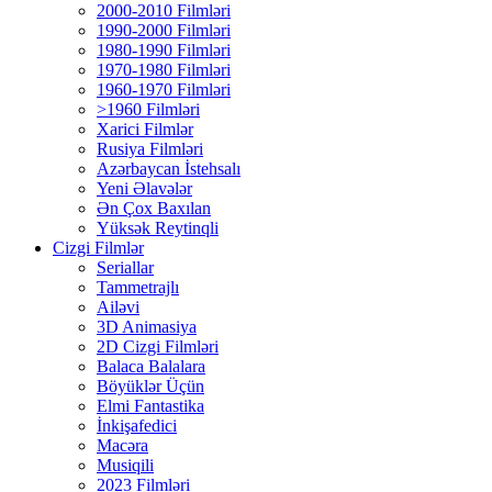
2000-2010 Filmləri
1990-2000 Filmləri
1980-1990 Filmləri
1970-1980 Filmləri
1960-1970 Filmləri
>1960 Filmləri
Xarici Filmlər
Rusiya Filmləri
Azərbaycan İstehsalı
Yeni Əlavələr
Ən Çox Baxılan
Yüksək Reytinqli
Cizgi Filmlər
Seriallar
Tammetrajlı
Ailəvi
3D Animasiya
2D Cizgi Filmləri
Balaca Balalara
Böyüklər Üçün
Elmi Fantastika
İnkişafedici
Macəra
Musiqili
2023 Filmləri