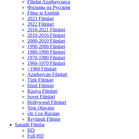
Filmlər Azərbaycanca
Фильмы на Русском
Films in English
2023 Filmləri
2022 Filmləri
2016-2021 Filmləri
2010-2016 Filmləri
2000-2010 Filmləri
1990-2000 Filmləri
1980-1990 Filmləri
1970-1980 Filmləri
1960-1970 Filmləri
>1960 Filmləri
Azərbaycan Filmləri
Türk Filmləri
Hind Filmləri
Rusiya Filmləri
Sovet Filmləri
Hollywood Filmləri
Yeni Əlavələr
Ən Çox Baxılan
Reytinqli Filmlər
Sənədli Filmlər
HD
Full HD