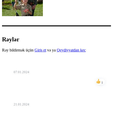
Rəylər
Rəy bildirmək üçün
Giriş et
və ya
Qeydiyyatdan keç
Rufo
07.01.2024
Əvvələr Aztvdən verərdilər
1
Bəyən
Rufo
21.01.2024
Həə tez tez bu cur filmlər verirdilər hər məkdəbdən gələndə