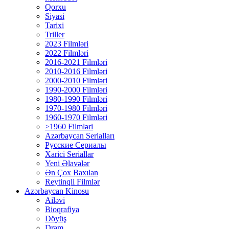
Qorxu
Siyasi
Tarixi
Triller
2023 Filmləri
2022 Filmləri
2016-2021 Filmləri
2010-2016 Filmləri
2000-2010 Filmləri
1990-2000 Filmləri
1980-1990 Filmləri
1970-1980 Filmləri
1960-1970 Filmləri
>1960 Filmləri
Azərbaycan Serialları
Русские Сериалы
Xarici Seriallar
Yeni Əlavələr
Ən Çox Baxılan
Reytinqli Filmlər
Azərbaycan Kinosu
Ailəvi
Bioqrafiya
Döyüş
Dram