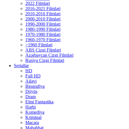
2022 Filmləri
2016-2021 Filmləri
2010-2016 Filmləri
2000-2010 Filmləri
1990-2000 Filmləri
1980-1990 Filmləri
1970-1980 Filmləri
1960-1970 Filmləri
>1960 Filmləri
ABŞ Cizgi Filmləri
Azərbaycan Cizgi Filmləri
Rusiya Cizgi Filmləri
Seriallar
HD
Full HD
Ailəvi
Bioqrafiya
Döyüş
Dram
Elmi Fantastika
Hərbi
Komediya
Kriminal
Macəra
Məhəbbət