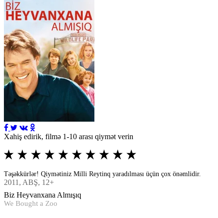
Xahiş edirik, filmə 1-10 arası qiymət verin
Təşəkkürlər! Qiymətiniz Milli Reytinq yaradılması üçün çox önəmlidir.
2011
, ABŞ, 12+
Biz Heyvanxana Almışıq
We Bought a Zoo