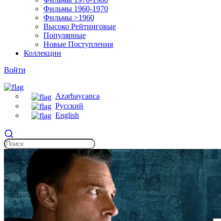
Фильмы 1960-1970
Фильмы >1960
Высоко Рейтинговые
Популярные
Новые Поступления
Коллекции
Войти
Azərbaycanca
Русский
English