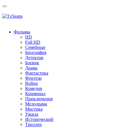
Toggle
navigation
Фильмы
HD
Full HD
Семейные
Биография
Детектив
Боевик
Драма
Фантастика
Фентези
Война
Комедия
Криминал
Приключения
Мелодрама
Мистика
Ужасы
Исторический
Tриллер