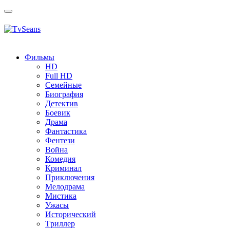
Toggle
navigation
Фильмы
HD
Full HD
Семейные
Биография
Детектив
Боевик
Драма
Фантастика
Фентези
Война
Комедия
Криминал
Приключения
Мелодрама
Мистика
Ужасы
Исторический
Tриллер