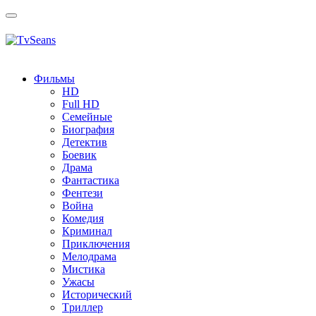
Toggle
navigation
Фильмы
HD
Full HD
Семейные
Биография
Детектив
Боевик
Драма
Фантастика
Фентези
Война
Комедия
Криминал
Приключения
Мелодрама
Мистика
Ужасы
Исторический
Tриллер