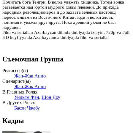
Почитать бога Тенгри. В волке уважать хищника. Тотем волка
развевается над юртой мудрого главы племени. До прихода
народных революционеров и до захвата зеленых пастбищ
переселенцами из Восточного Китая люди и волки жили,
понимая и уважая друг друга. Пока древний уклад не был
нарушен.
Film və serialları Azərbaycan dilində dublyajda izləyin, 720p və Full
HD keyfiyyətdə Azərbaycanca dublyajda film və seriallar
Съемочная Группа
Режиссер(ы)
Жан-Жак Анно
Сценарист(ы)
Жан-Жак Анно
В Главных Ролях
Уильям Фэн
,
Шон Доу
В Других Ролях
Басэн Чжабу
Кадры