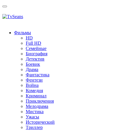
Toggle
navigation
Фильмы
HD
Full HD
Семейные
Биография
Детектив
Боевик
Драма
Фантастика
Фентези
Война
Комедия
Криминал
Приключения
Мелодрама
Мистика
Ужасы
Исторический
Tриллер