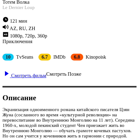
Тотем Волка
Le Dernier Loup
121 мин
AZ, RU, ZH
1080p, 720p, 360p
Приключения
10
TvSeans
6.7
IMDb
6.8
Kinopoisk
Смотреть Позже
Смотреть фильм
Описание
Экранизация одноименного романа китайского писателя Цзян
Жуна (сосланного во время «культурной революции» на
перевоспитание во Внутреннюю Монголию на 11 лет). Середина
1960-х, молодой пекинский студент Чен приезжает жить во
Внутреннюю Монголию — обучать грамоте кочевых пастухов.
Но он сам учится у кочевников жить в гармонии с природой.