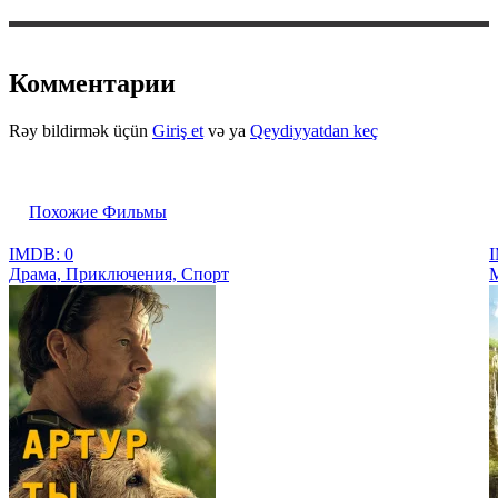
Комментарии
Rəy bildirmək üçün
Giriş et
və ya
Qeydiyyatdan keç
Похожие Фильмы
IMDB: 0
I
Драма, Приключения, Спорт