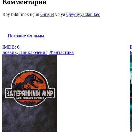
Комментарии
Rəy bildirmək üçün
Giriş et
və ya
Qeydiyyatdan keç
Похожие Фильмы
IMDB: 6
I
Боевик, Приключения, Фантастика
Б