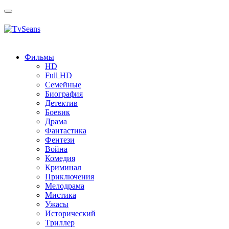
Toggle
navigation
Фильмы
HD
Full HD
Семейные
Биография
Детектив
Боевик
Драма
Фантастика
Фентези
Война
Комедия
Криминал
Приключения
Мелодрама
Мистика
Ужасы
Исторический
Tриллер