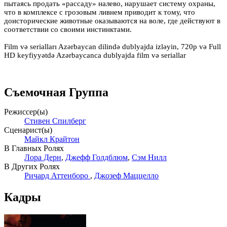
пытаясь продать «рассаду» налево, нарушает систему охраны,
что в комплексе с грозовым ливнем приводит к тому, что
доисторические животные оказываются на воле, где действуют в
соответствии со своими инстинктами.
Film və serialları Azərbaycan dilində dublyajda izləyin, 720p və Full
HD keyfiyyətdə Azərbaycanca dublyajda film və seriallar
Съемочная Группа
Режиссер(ы)
Стивен Спилберг
Сценарист(ы)
Майкл Крайтон
В Главных Ролях
Лора Дерн
,
Джефф Голдблюм
,
Сэм Нилл
В Других Ролях
Ричард Аттенборо
,
Джозеф Маццелло
Кадры