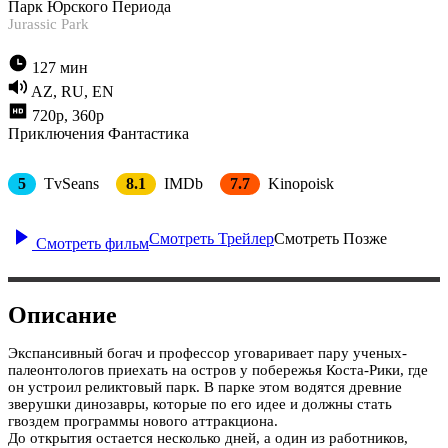
Парк Юрского Периода
Jurassic Park
127 мин
AZ, RU, EN
720p, 360p
Приключения
Фантастика
5
TvSeans
8.1
IMDb
7.7
Kinopoisk
Смотреть Трейлер
Смотреть Позже
Смотреть фильм
Описание
Экспансивный богач и профессор уговаривает пару ученых-
палеонтологов приехать на остров у побережья Коста-Рики, где
он устроил реликтовый парк. В парке этом водятся древние
зверушки динозавры, которые по его идее и должны стать
гвоздем программы нового аттракциона.
До открытия остается несколько дней, а один из работников,