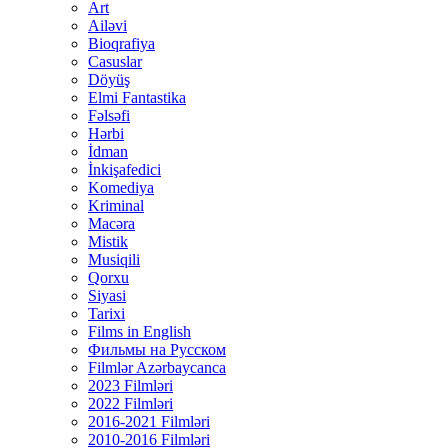
Art
Ailəvi
Bioqrafiya
Casuslar
Döyüş
Elmi Fantastika
Fəlsəfi
Hərbi
İdman
İnkişafedici
Komediya
Kriminal
Macəra
Mistik
Musiqili
Qorxu
Siyasi
Tarixi
Films in English
Фильмы на Русском
Filmlər Azərbaycanca
2023 Filmləri
2022 Filmləri
2016-2021 Filmləri
2010-2016 Filmləri