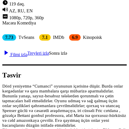
119 dəq.
AZ, RU, EN
1080p, 720p, 360p
Macəra
Komediya
7.73
TvSeans
7.1
IMDb
6.9
Kinopoisk
Treyleri izlə
Sonra izlə
Filmi izlə
Təsvir
Dörd yeniyetmə “Cumanci” oyununun içərisinə düşür. Burda onlar
kərgədanlar və qara mambalara qarşı mübarizə aparmalıdırlar.
Bununla yanaşı, saysız-hesabsız tələlərdən qorunmalı və çətin
tapmacaları həll etməlidirlər. Oyunu udmaq və sağ qalmaq üçün
onlar seçdikləri qəhrəmanlara çevrilməlidirlər; qorxaq və utancaq
Spenser güclü və cəsarətli araşdırmaçıya, iri cüssəli Fric cırtdana ,
gözəlçə Bettani gonbul professora, əfəl Marta isə qorxusuz-hürküsüz
və cəld amazonkaya çevrilir. Evə qayıtmaq üçün onlar yeni
bacarıqlarını düzgün istifadə etməlidirlər.