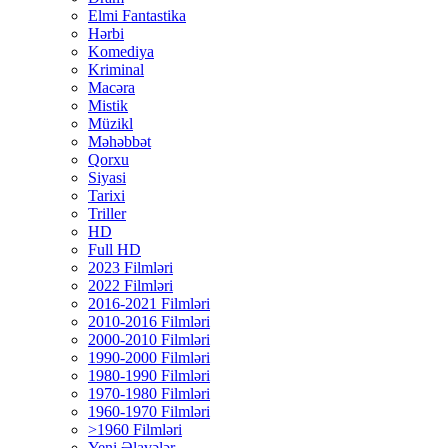
Elmi Fantastika
Hərbi
Komediya
Kriminal
Macəra
Mistik
Müzikl
Məhəbbət
Qorxu
Siyasi
Tarixi
Triller
HD
Full HD
2023 Filmləri
2022 Filmləri
2016-2021 Filmləri
2010-2016 Filmləri
2000-2010 Filmləri
1990-2000 Filmləri
1980-1990 Filmləri
1970-1980 Filmləri
1960-1970 Filmləri
>1960 Filmləri
Yeni Əlavələr