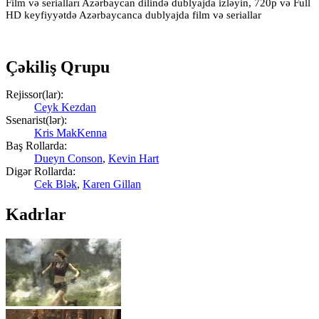
Film və serialları Azərbaycan dilində dublyajda izləyin, 720p və Full
HD keyfiyyətdə Azərbaycanca dublyajda film və seriallar
Çəkiliş Qrupu
Rejissor(lar):
Ceyk Kezdan
Ssenarist(lər):
Kris MakKenna
Baş Rollarda:
Dueyn Conson
,
Kevin Hart
Digər Rollarda:
Cek Blək
,
Karen Gillan
Kadrlar