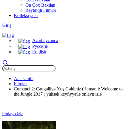
Ən Çox Baxılan
Reytinqli Filmlər
Kolleksiyalar
Giriş
Azərbaycanca
Русский
English
Ana səhifə
Filmlər
Cumanci 2: Cəngəlliyə Xoş Gəldiniz ( Jumanji: Welcome to
the Jungle 2017 ) yüksək keyfiyyətlə onlayn izlə
Onlayn izlə