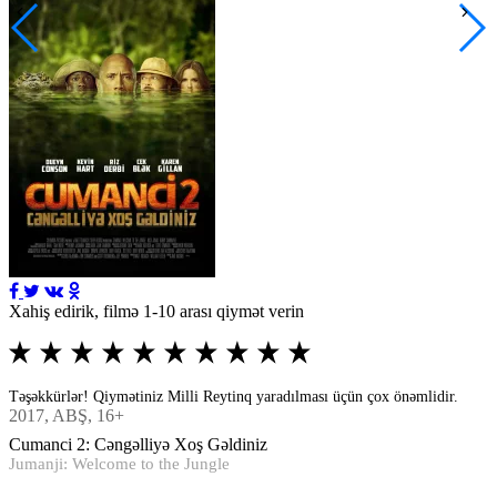
Xahiş edirik, filmə 1-10 arası qiymət verin
Təşəkkürlər! Qiymətiniz Milli Reytinq yaradılması üçün çox önəmlidir.
2017
, ABŞ, 16+
Cumanci 2: Cəngəlliyə Xoş Gəldiniz
Jumanji: Welcome to the Jungle