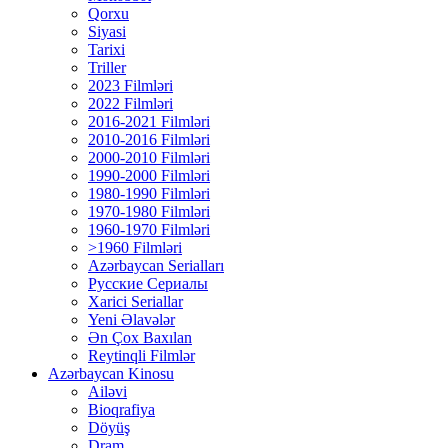
Qorxu
Siyasi
Tarixi
Triller
2023 Filmləri
2022 Filmləri
2016-2021 Filmləri
2010-2016 Filmləri
2000-2010 Filmləri
1990-2000 Filmləri
1980-1990 Filmləri
1970-1980 Filmləri
1960-1970 Filmləri
>1960 Filmləri
Azərbaycan Serialları
Русские Сериалы
Xarici Seriallar
Yeni Əlavələr
Ən Çox Baxılan
Reytinqli Filmlər
Azərbaycan Kinosu
Ailəvi
Bioqrafiya
Döyüş
Dram