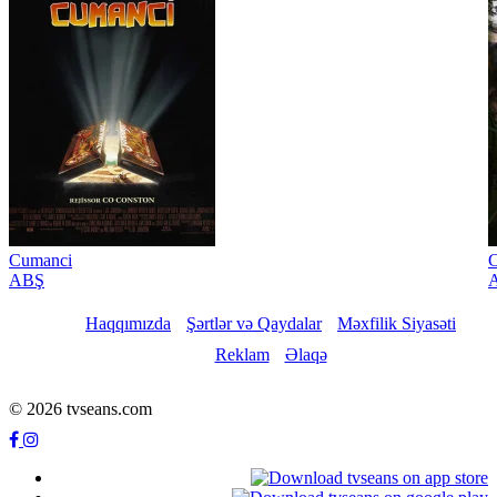
Cumanci
C
ABŞ
Haqqımızda
Şərtlər və Qaydalar
Məxfilik Siyasəti
Reklam
Əlaqə
© 2026 tvseans.com