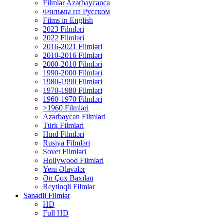
Filmlər Azərbaycanca
Фильмы на Русском
Films in English
2023 Filmləri
2022 Filmləri
2016-2021 Filmləri
2010-2016 Filmləri
2000-2010 Filmləri
1990-2000 Filmləri
1980-1990 Filmləri
1970-1980 Filmləri
1960-1970 Filmləri
>1960 Filmləri
Azərbaycan Filmləri
Türk Filmləri
Hind Filmləri
Rusiya Filmləri
Sovet Filmləri
Hollywood Filmləri
Yeni Əlavələr
Ən Çox Baxılan
Reytinqli Filmlər
Sənədli Filmlər
HD
Full HD