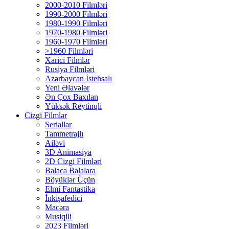
2000-2010 Filmləri
1990-2000 Filmləri
1980-1990 Filmləri
1970-1980 Filmləri
1960-1970 Filmləri
>1960 Filmləri
Xarici Filmlər
Rusiya Filmləri
Azərbaycan İstehsalı
Yeni Əlavələr
Ən Çox Baxılan
Yüksək Reytinqli
Cizgi Filmlər
Seriallar
Tammetrajlı
Ailəvi
3D Animasiya
2D Cizgi Filmləri
Balaca Balalara
Böyüklər Üçün
Elmi Fantastika
İnkişafedici
Macəra
Musiqili
2023 Filmləri