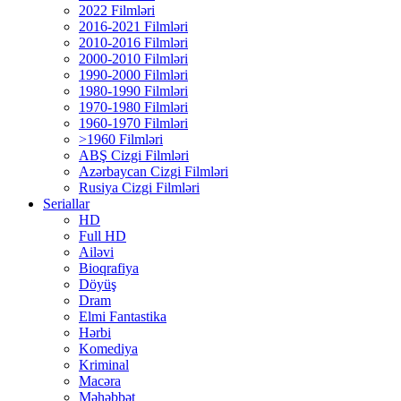
2022 Filmləri
2016-2021 Filmləri
2010-2016 Filmləri
2000-2010 Filmləri
1990-2000 Filmləri
1980-1990 Filmləri
1970-1980 Filmləri
1960-1970 Filmləri
>1960 Filmləri
ABŞ Cizgi Filmləri
Azərbaycan Cizgi Filmləri
Rusiya Cizgi Filmləri
Seriallar
HD
Full HD
Ailəvi
Bioqrafiya
Döyüş
Dram
Elmi Fantastika
Hərbi
Komediya
Kriminal
Macəra
Məhəbbət