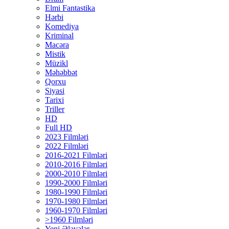
Elmi Fantastika
Hərbi
Komediya
Kriminal
Macəra
Mistik
Müzikl
Məhəbbət
Qorxu
Siyasi
Tarixi
Triller
HD
Full HD
2023 Filmləri
2022 Filmləri
2016-2021 Filmləri
2010-2016 Filmləri
2000-2010 Filmləri
1990-2000 Filmləri
1980-1990 Filmləri
1970-1980 Filmləri
1960-1970 Filmləri
>1960 Filmləri
Yeni Əlavələr