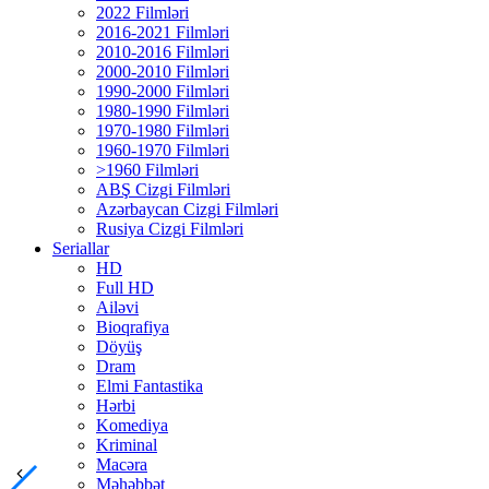
2022 Filmləri
2016-2021 Filmləri
2010-2016 Filmləri
2000-2010 Filmləri
1990-2000 Filmləri
1980-1990 Filmləri
1970-1980 Filmləri
1960-1970 Filmləri
>1960 Filmləri
ABŞ Cizgi Filmləri
Azərbaycan Cizgi Filmləri
Rusiya Cizgi Filmləri
Seriallar
HD
Full HD
Ailəvi
Bioqrafiya
Döyüş
Dram
Elmi Fantastika
Hərbi
Komediya
Kriminal
Macəra
Məhəbbət