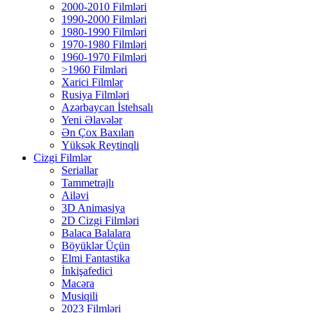
2000-2010 Filmləri
1990-2000 Filmləri
1980-1990 Filmləri
1970-1980 Filmləri
1960-1970 Filmləri
>1960 Filmləri
Xarici Filmlər
Rusiya Filmləri
Azərbaycan İstehsalı
Yeni Əlavələr
Ən Çox Baxılan
Yüksək Reytinqli
Cizgi Filmlər
Seriallar
Tammetrajlı
Ailəvi
3D Animasiya
2D Cizgi Filmləri
Balaca Balalara
Böyüklər Üçün
Elmi Fantastika
İnkişafedici
Macəra
Musiqili
2023 Filmləri