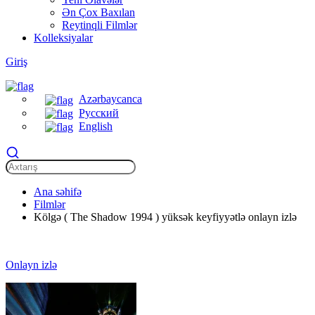
Ən Çox Baxılan
Reytinqli Filmlər
Kolleksiyalar
Giriş
Azərbaycanca
Русский
English
Ana səhifə
Filmlər
Kölgə ( The Shadow 1994 ) yüksək keyfiyyətlə onlayn izlə
Onlayn izlə