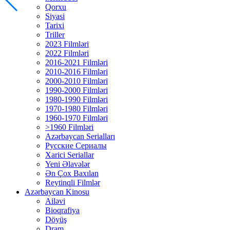
Qorxu
Siyasi
Tarixi
Triller
2023 Filmləri
2022 Filmləri
2016-2021 Filmləri
2010-2016 Filmləri
2000-2010 Filmləri
1990-2000 Filmləri
1980-1990 Filmləri
1970-1980 Filmləri
1960-1970 Filmləri
>1960 Filmləri
Azərbaycan Serialları
Русские Сериалы
Xarici Seriallar
Yeni Əlavələr
Ən Çox Baxılan
Reytinqli Filmlər
Azərbaycan Kinosu
Ailəvi
Bioqrafiya
Döyüş
Dram