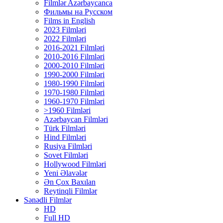
Filmlər Azərbaycanca
Фильмы на Русском
Films in English
2023 Filmləri
2022 Filmləri
2016-2021 Filmləri
2010-2016 Filmləri
2000-2010 Filmləri
1990-2000 Filmləri
1980-1990 Filmləri
1970-1980 Filmləri
1960-1970 Filmləri
>1960 Filmləri
Azərbaycan Filmləri
Türk Filmləri
Hind Filmləri
Rusiya Filmləri
Sovet Filmləri
Hollywood Filmləri
Yeni Əlavələr
Ən Çox Baxılan
Reytinqli Filmlər
Sənədli Filmlər
HD
Full HD