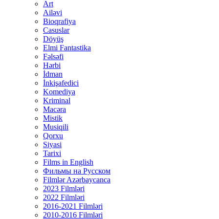
Art
Ailəvi
Bioqrafiya
Casuslar
Döyüş
Elmi Fantastika
Fəlsəfi
Hərbi
İdman
İnkişafedici
Komediya
Kriminal
Macəra
Mistik
Musiqili
Qorxu
Siyasi
Tarixi
Films in English
Фильмы на Русском
Filmlər Azərbaycanca
2023 Filmləri
2022 Filmləri
2016-2021 Filmləri
2010-2016 Filmləri