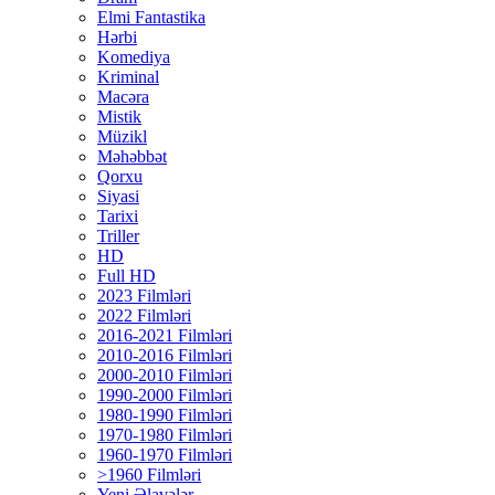
Elmi Fantastika
Hərbi
Komediya
Kriminal
Macəra
Mistik
Müzikl
Məhəbbət
Qorxu
Siyasi
Tarixi
Triller
HD
Full HD
2023 Filmləri
2022 Filmləri
2016-2021 Filmləri
2010-2016 Filmləri
2000-2010 Filmləri
1990-2000 Filmləri
1980-1990 Filmləri
1970-1980 Filmləri
1960-1970 Filmləri
>1960 Filmləri
Yeni Əlavələr