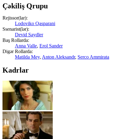
Çəkiliş Qrupu
Rejissor(lar):
Lodoviko Qasparani
Ssenarist(lər):
Devid Saydler
Baş Rollarda:
Anna Valle
,
Erol Sander
Digər Rollarda:
Matilda Mey
,
Anton Aleksandr
,
Serco Ammirata
Kadrlar