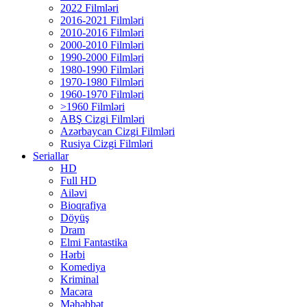
2022 Filmləri
2016-2021 Filmləri
2010-2016 Filmləri
2000-2010 Filmləri
1990-2000 Filmləri
1980-1990 Filmləri
1970-1980 Filmləri
1960-1970 Filmləri
>1960 Filmləri
ABŞ Cizgi Filmləri
Azərbaycan Cizgi Filmləri
Rusiya Cizgi Filmləri
Seriallar
HD
Full HD
Ailəvi
Bioqrafiya
Döyüş
Dram
Elmi Fantastika
Hərbi
Komediya
Kriminal
Macəra
Məhəbbət