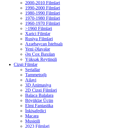
2000-2010 Filmləri
1990-2000 Filmləri
1980-1990 Filmləri
1970-1980 Filmləri
1960-1970 Filmləri
>1960 Filmləri
Xarici Filmlər
Rusiya Filmləri
Azərbaycan İstehsalı
Yeni Əlavələr
Ən Çox Baxılan
Yüksək Reytinqli
Cizgi Filmlər
Seriallar
Tammetrajlı
Ailəvi
3D Animasiya
2D Cizgi Filmləri
Balaca Balalara
Böyüklər Üçün
Elmi Fantastika
İnkişafedici
Macəra
Musiqili
2023 Filmləri