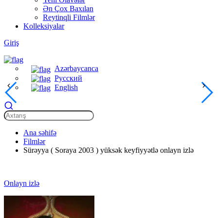
Ən Çox Baxılan
Reytinqli Filmlər
Kolleksiyalar
Giriş
Azərbaycanca
Русский
English
Ana səhifə
Filmlər
Sürəyya ( Soraya 2003 ) yüksək keyfiyyətlə onlayn izlə
Onlayn izlə