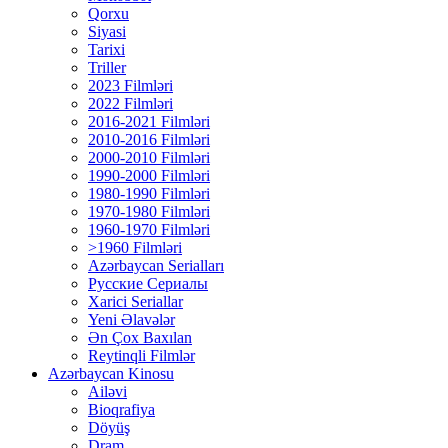
Qorxu
Siyasi
Tarixi
Triller
2023 Filmləri
2022 Filmləri
2016-2021 Filmləri
2010-2016 Filmləri
2000-2010 Filmləri
1990-2000 Filmləri
1980-1990 Filmləri
1970-1980 Filmləri
1960-1970 Filmləri
>1960 Filmləri
Azərbaycan Serialları
Русские Сериалы
Xarici Seriallar
Yeni Əlavələr
Ən Çox Baxılan
Reytinqli Filmlər
Azərbaycan Kinosu
Ailəvi
Bioqrafiya
Döyüş
Dram