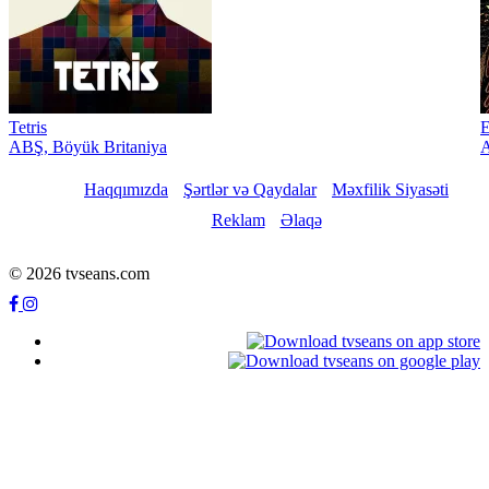
Tetris
E
ABŞ, Böyük Britaniya
A
Haqqımızda
Şərtlər və Qaydalar
Məxfilik Siyasəti
Reklam
Əlaqə
© 2026 tvseans.com