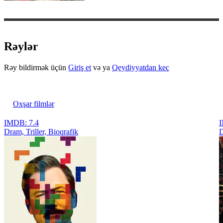
Rəylər
Rəy bildirmək üçün
Giriş et
və ya
Qeydiyyatdan keç
Oxşar filmlər
IMDB: 7.4
I
Dram, Triller, Bioqrafik
D