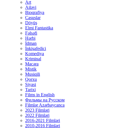
Art
Ailəvi
Bioqrafiya
Casuslar
Döyüş
Elmi Fantastika
Fəlsəfi
Hərbi
İdman
İnkişafedici
Komediya
Kriminal
Macəra
Mistik
Musiqili
Qorxu
Siyasi
Tarixi
Films in English
Фильмы на Русском
Filmlər Azərbaycanca
2023 Filmləri
2022 Filmləri
2016-2021 Filmləri
2010-2016 Filmləri