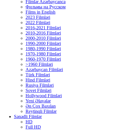
Filmlər Azərbaycanca
Фильмы на Русском
Films in English
2023 Filmləri
2022 Filmləri
2016-2021 Filmləri
2010-2016 Filmləri
2000-2010 Filmləri
1990-2000 Filmləri
1980-1990 Filmləri
1970-1980 Filmləri
1960-1970 Filmləri
>1960 Filmləri
Azərbaycan Filmləri
Türk Filmləri
Hind Filmləri
Rusiya Filmləri
Sovet Filmləri
Hollywood Filmləri
Yeni Əlavələr
Ən Çox Baxılan
Reytinqli Filmlər
Sənədli Filmlər
HD
Full HD