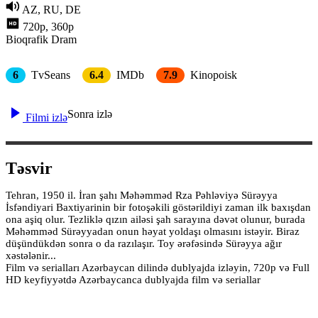
AZ, RU, DE
720p, 360p
Bioqrafik
Dram
6
TvSeans
6.4
IMDb
7.9
Kinopoisk
Sonra izlə
Filmi izlə
Təsvir
Tehran, 1950 il. İran şahı Məhəmməd Rza Pəhləviyə Sürəyya
İsfəndiyari Baxtiyarinin bir fotoşəkili göstərildiyi zaman ilk baxışdan
ona aşiq olur. Tezliklə qızın ailəsi şah sarayına dəvət olunur, burada
Məhəmməd Sürəyyadan onun həyat yoldaşı olmasını istəyir. Biraz
düşündükdən sonra o da razılaşır. Toy ərəfəsində Sürəyya ağır
xəstələnir...
Film və serialları Azərbaycan dilində dublyajda izləyin, 720p və Full
HD keyfiyyətdə Azərbaycanca dublyajda film və seriallar