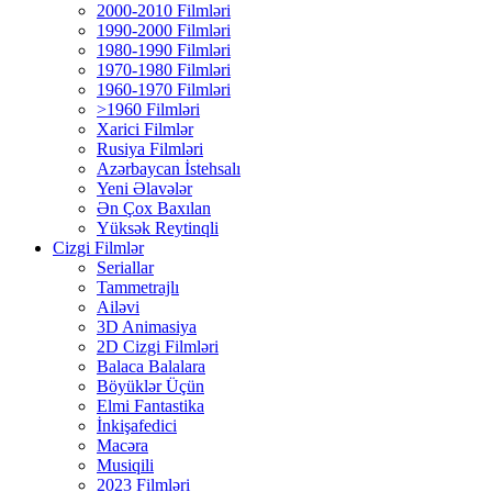
2000-2010 Filmləri
1990-2000 Filmləri
1980-1990 Filmləri
1970-1980 Filmləri
1960-1970 Filmləri
>1960 Filmləri
Xarici Filmlər
Rusiya Filmləri
Azərbaycan İstehsalı
Yeni Əlavələr
Ən Çox Baxılan
Yüksək Reytinqli
Cizgi Filmlər
Seriallar
Tammetrajlı
Ailəvi
3D Animasiya
2D Cizgi Filmləri
Balaca Balalara
Böyüklər Üçün
Elmi Fantastika
İnkişafedici
Macəra
Musiqili
2023 Filmləri