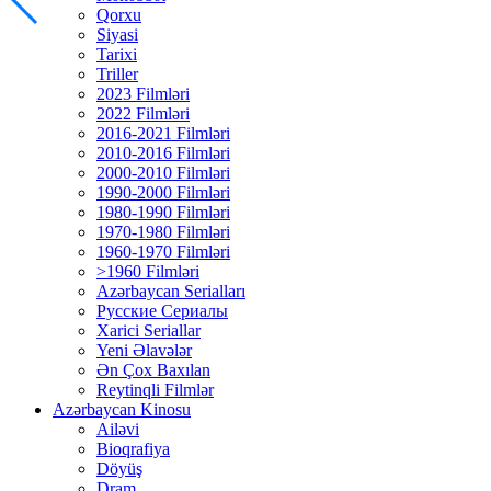
Qorxu
Siyasi
Tarixi
Triller
2023 Filmləri
2022 Filmləri
2016-2021 Filmləri
2010-2016 Filmləri
2000-2010 Filmləri
1990-2000 Filmləri
1980-1990 Filmləri
1970-1980 Filmləri
1960-1970 Filmləri
>1960 Filmləri
Azərbaycan Serialları
Русские Сериалы
Xarici Seriallar
Yeni Əlavələr
Ən Çox Baxılan
Reytinqli Filmlər
Azərbaycan Kinosu
Ailəvi
Bioqrafiya
Döyüş
Dram