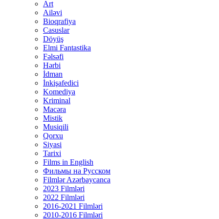
Art
Ailəvi
Bioqrafiya
Casuslar
Döyüş
Elmi Fantastika
Fəlsəfi
Hərbi
İdman
İnkişafedici
Komediya
Kriminal
Macəra
Mistik
Musiqili
Qorxu
Siyasi
Tarixi
Films in English
Фильмы на Русском
Filmlər Azərbaycanca
2023 Filmləri
2022 Filmləri
2016-2021 Filmləri
2010-2016 Filmləri