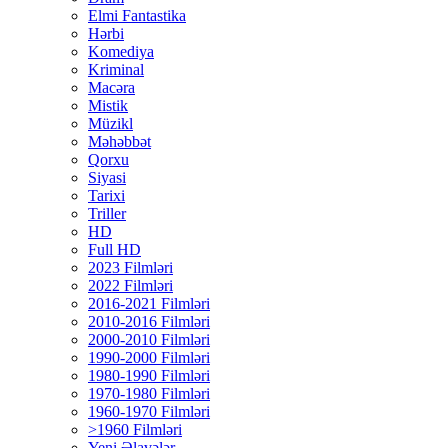
Elmi Fantastika
Hərbi
Komediya
Kriminal
Macəra
Mistik
Müzikl
Məhəbbət
Qorxu
Siyasi
Tarixi
Triller
HD
Full HD
2023 Filmləri
2022 Filmləri
2016-2021 Filmləri
2010-2016 Filmləri
2000-2010 Filmləri
1990-2000 Filmləri
1980-1990 Filmləri
1970-1980 Filmləri
1960-1970 Filmləri
>1960 Filmləri
Yeni Əlavələr