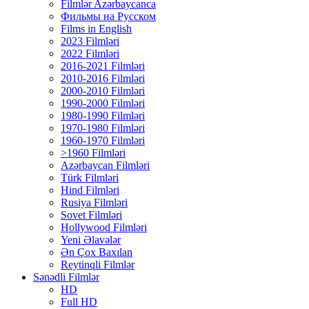
Filmlər Azərbaycanca
Фильмы на Русском
Films in English
2023 Filmləri
2022 Filmləri
2016-2021 Filmləri
2010-2016 Filmləri
2000-2010 Filmləri
1990-2000 Filmləri
1980-1990 Filmləri
1970-1980 Filmləri
1960-1970 Filmləri
>1960 Filmləri
Azərbaycan Filmləri
Türk Filmləri
Hind Filmləri
Rusiya Filmləri
Sovet Filmləri
Hollywood Filmləri
Yeni Əlavələr
Ən Çox Baxılan
Reytinqli Filmlər
Sənədli Filmlər
HD
Full HD