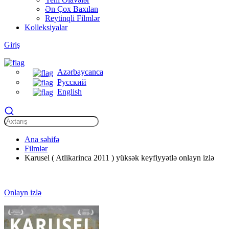
Ən Çox Baxılan
Reytinqli Filmlər
Kolleksiyalar
Giriş
Azərbaycanca
Русский
English
Ana səhifə
Filmlər
Karusel ( Atlikarinca 2011 ) yüksək keyfiyyətlə onlayn izlə
Onlayn izlə