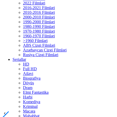
2022 Filmləri
2016-2021 Filmləri
2010-2016 Filmləri
2000-2010 Filmləri
1990-2000 Filmləri
1980-1990 Filmləri
1970-1980 Filmləri
1960-1970 Filmləri
>1960 Filmləri
ABŞ Cizgi Filmləri
Azərbaycan Cizgi Filmləri
Rusiya Cizgi Filmləri
Seriallar
HD
Full HD
Ailəvi
Bioqrafiya
Döyüş
Dram
Elmi Fantastika
Hərbi
Komediya
Kriminal
Macəra
Məhəbbət