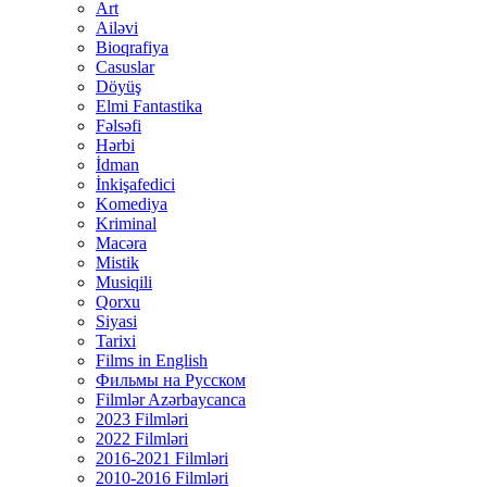
Art
Ailəvi
Bioqrafiya
Casuslar
Döyüş
Elmi Fantastika
Fəlsəfi
Hərbi
İdman
İnkişafedici
Komediya
Kriminal
Macəra
Mistik
Musiqili
Qorxu
Siyasi
Tarixi
Films in English
Фильмы на Русском
Filmlər Azərbaycanca
2023 Filmləri
2022 Filmləri
2016-2021 Filmləri
2010-2016 Filmləri