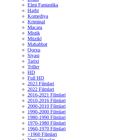
Elmi Fantastika
Hərbi
Komediya
Kriminal
Macəra
Mistik
Müzikl
Məhəbbət
Qorxu
Siyasi
Tarixi
Triller
HD
Full HD
2023 Filmləri
2022 Filmləri
2016-2021 Filmləri
2010-2016 Filmləri
2000-2010 Filmləri
1990-2000 Filmləri
1980-1990 Filmləri
1970-1980 Filmləri
1960-1970 Filmləri
>1960 Filmləri
Yeni Əlavələr