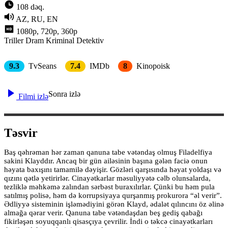
108 dəq.
AZ, RU, EN
1080p, 720p, 360p
Triller
Dram
Kriminal
Detektiv
9.3
TvSeans
7.4
IMDb
8
Kinopoisk
Sonra izlə
Filmi izlə
Təsvir
Baş qəhrəman hər zaman qanuna tabe vətəndaş olmuş Filadelfiya
sakini Klayddır. Ancaq bir gün ailəsinin başına gələn faciə onun
həyata baxışını tamamilə dəyişir. Gözləri qarşısında həyat yoldaşı və
qızını qətlə yetirirlər. Cinayətkarlar məsuliyyətə cəlb olunsalarda,
tezliklə məhkəmə zalından sərbəst buraxılırlar. Çünki bu həm pula
satılmış polisə, həm də korrupsiyaya qurşanmış prokurora “əl verir”.
Ədliyyə sisteminin işləmədiyini görən Klayd, ədalət qılıncını öz əlinə
almağa qərar verir. Qanuna tabe vətəndaşdan beş gediş qabağı
fikirləşən soyuqqanlı qisasçıya çevrilir. İndi o təkcə cinayətkarları