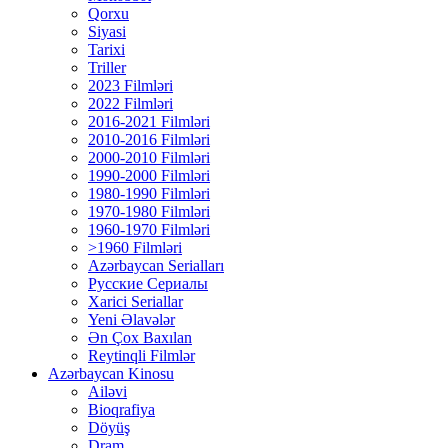
Qorxu
Siyasi
Tarixi
Triller
2023 Filmləri
2022 Filmləri
2016-2021 Filmləri
2010-2016 Filmləri
2000-2010 Filmləri
1990-2000 Filmləri
1980-1990 Filmləri
1970-1980 Filmləri
1960-1970 Filmləri
>1960 Filmləri
Azərbaycan Serialları
Русские Сериалы
Xarici Seriallar
Yeni Əlavələr
Ən Çox Baxılan
Reytinqli Filmlər
Azərbaycan Kinosu
Ailəvi
Bioqrafiya
Döyüş
Dram