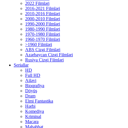
2022 Filmləri
2016-2021 Filmləri
2010-2016 Filmləri
2000-2010 Filmləri
1990-2000 Filmləri
1980-1990 Filmləri
1970-1980 Filmləri
1960-1970 Filmləri
>1960 Filmləri
ABŞ Cizgi Filmləri
Azərbaycan Cizgi Filmləri
Rusiya Cizgi Filmləri
Seriallar
HD
Full HD
Ailəvi
Bioqrafiya
Döyüş
Dram
Elmi Fantastika
Hərbi
Komediya
Kriminal
Macəra
Məhəbbət