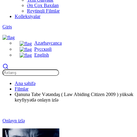
Ən Çox Baxılan
Reytinqli Filmlər
Kolleksiyalar
Giriş
Azərbaycanca
Русский
English
Ana səhifə
Filmlər
Qanuna Tabe Vətəndaş ( Law Abiding Citizen 2009 ) yüksək
keyfiyyətlə onlayn izlə
Onlayn izlə