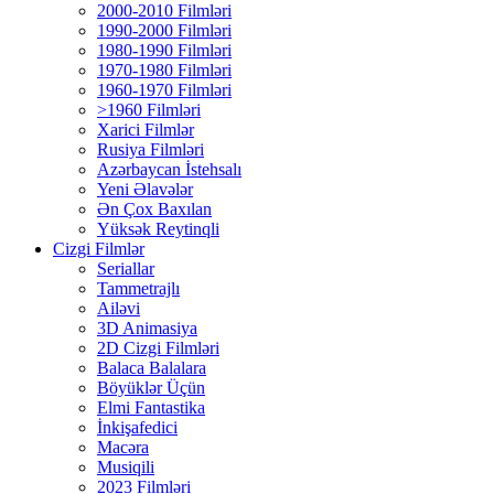
2000-2010 Filmləri
1990-2000 Filmləri
1980-1990 Filmləri
1970-1980 Filmləri
1960-1970 Filmləri
>1960 Filmləri
Xarici Filmlər
Rusiya Filmləri
Azərbaycan İstehsalı
Yeni Əlavələr
Ən Çox Baxılan
Yüksək Reytinqli
Cizgi Filmlər
Seriallar
Tammetrajlı
Ailəvi
3D Animasiya
2D Cizgi Filmləri
Balaca Balalara
Böyüklər Üçün
Elmi Fantastika
İnkişafedici
Macəra
Musiqili
2023 Filmləri