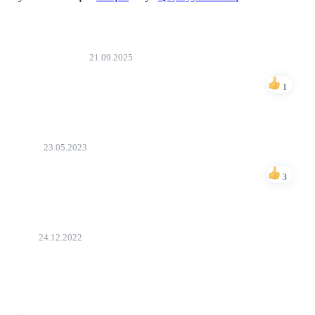
Rovshan İsayev
21.09.2025
Əla film
1
Bəyən
Akula
23.05.2023
ela filmdir
3
Bəyən
Zaur
24.12.2022
filmerin tam versiyasini elave edinde zehmet olmasa
Bəyən