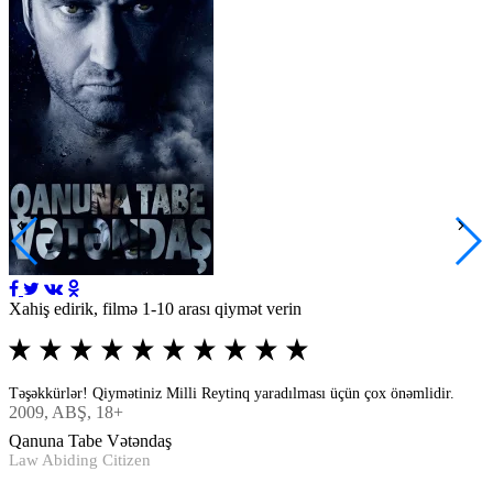
Xahiş edirik, filmə 1-10 arası qiymət verin
Təşəkkürlər! Qiymətiniz Milli Reytinq yaradılması üçün çox önəmlidir.
2009
, ABŞ, 18+
Qanuna Tabe Vətəndaş
Law Abiding Citizen