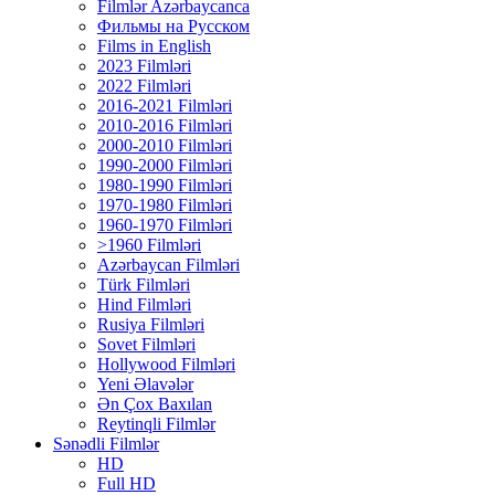
Filmlər Azərbaycanca
Фильмы на Русском
Films in English
2023 Filmləri
2022 Filmləri
2016-2021 Filmləri
2010-2016 Filmləri
2000-2010 Filmləri
1990-2000 Filmləri
1980-1990 Filmləri
1970-1980 Filmləri
1960-1970 Filmləri
>1960 Filmləri
Azərbaycan Filmləri
Türk Filmləri
Hind Filmləri
Rusiya Filmləri
Sovet Filmləri
Hollywood Filmləri
Yeni Əlavələr
Ən Çox Baxılan
Reytinqli Filmlər
Sənədli Filmlər
HD
Full HD