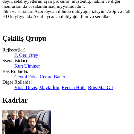
deyil, səlahiyyətlərini aşan prokuror, müstəntiq, hakim və digər
məmurları da cəzalandırmaq niyyətindədir...
Film və serialları Azərbaycan dilində dublyajda izləyin, 720p və Full
HD keyfiyyətdə Azərbaycanca dublyajda film və seriallar
Çəkiliş Qrupu
Rejissor(lar):
F. Qeri Qrey
Ssenarist(lər):
Kurt Uimmer
Baş Rollarda:
Ceymi Foks
,
Cerard Batler
Digər Rollarda:
Viola Devis
,
Maykl İrbi
,
Recina Holl
,
Brüs MakGil
Kadrlar