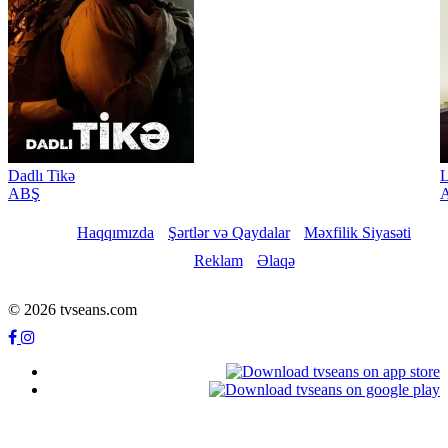
Dadlı Tikə
L
ABŞ
A
Haqqımızda
Şərtlər və Qaydalar
Məxfilik Siyasəti
Reklam
Əlaqə
© 2026 tvseans.com