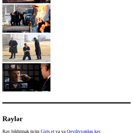
Rəylər
Rəy bildirmək üçün
Giriş et
və ya
Qeydiyyatdan keç