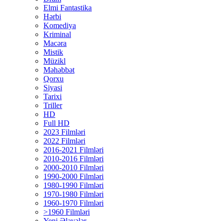
Elmi Fantastika
Hərbi
Komediya
Kriminal
Macəra
Mistik
Müzikl
Məhəbbət
Qorxu
Siyasi
Tarixi
Triller
HD
Full HD
2023 Filmləri
2022 Filmləri
2016-2021 Filmləri
2010-2016 Filmləri
2000-2010 Filmləri
1990-2000 Filmləri
1980-1990 Filmləri
1970-1980 Filmləri
1960-1970 Filmləri
>1960 Filmləri
Yeni Əlavələr