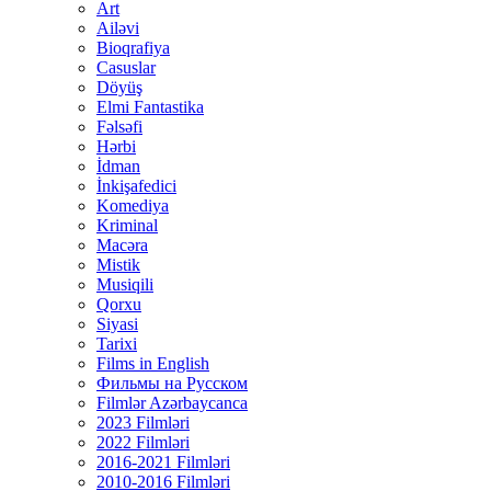
Art
Ailəvi
Bioqrafiya
Casuslar
Döyüş
Elmi Fantastika
Fəlsəfi
Hərbi
İdman
İnkişafedici
Komediya
Kriminal
Macəra
Mistik
Musiqili
Qorxu
Siyasi
Tarixi
Films in English
Фильмы на Русском
Filmlər Azərbaycanca
2023 Filmləri
2022 Filmləri
2016-2021 Filmləri
2010-2016 Filmləri