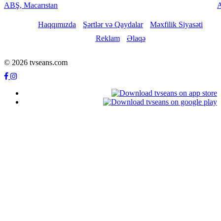
ABŞ, Macarıstan
A
Haqqımızda
Şərtlər və Qaydalar
Məxfilik Siyasəti
Reklam
Əlaqə
© 2026 tvseans.com