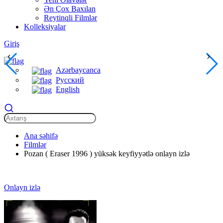
Ən Çox Baxılan
Reytinqli Filmlər
Kolleksiyalar
Giriş
Azərbaycanca
Русский
English
Ana səhifə
Filmlər
Pozan ( Eraser 1996 ) yüksək keyfiyyətlə onlayn izlə
Onlayn izlə