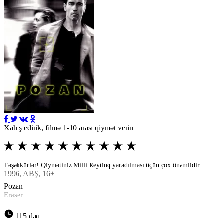
Xahiş edirik, filmə 1-10 arası qiymət verin
Təşəkkürlər! Qiymətiniz Milli Reytinq yaradılması üçün çox önəmlidir.
1996
, ABŞ, 16+
Pozan
Eraser
115 dəq.