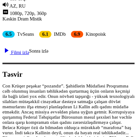
AZ, RU
1080p, 720p, 360p
Kəskin
Dram
Mistik
6.5
TvSeans
6.1
IMDb
6.9
Kinopoisk
Sonra izlə
Filmi izlə
Təsvir
Con Krüqer peşəkar “pozandır”. Şahidlərin Müdafiəsi Proqramına
cəlb olunmuş insanları təhlükədən qurtarmaq üçün onların keçmişi
ilə bağlı izləri yox edir. Onun növbəti tapşırığı - yüksək texnologiyalı
silahları mütəşəkkil cinayətkar dəstəyə satmağa çalışan dövlət
məmurlarını ifşa etməyi planlaşdıran Li Kallin adlı qadını müdafiə
etməkdir. Ancaq missiya əvvəldən plana uyğun getmir. Korrupsiyaya
qurşanmış Federal Təhqiqatlar Bürosunun məsul şəxsləri hər vəchlə
onlara qarşı kompramatı olan qadını zərərsizləşdirməyə çalışır.
Beləcə Krüqer özü də bilmədən olduqca mürəkkəb “marafona” baş
vurur. İndi təkcə Kallinin deyil, onun da həyatı real təhlükədədir...