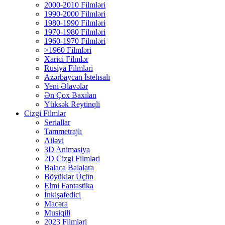
2000-2010 Filmləri
1990-2000 Filmləri
1980-1990 Filmləri
1970-1980 Filmləri
1960-1970 Filmləri
>1960 Filmləri
Xarici Filmlər
Rusiya Filmləri
Azərbaycan İstehsalı
Yeni Əlavələr
Ən Çox Baxılan
Yüksək Reytinqli
Cizgi Filmlər
Seriallar
Tammetrajlı
Ailəvi
3D Animasiya
2D Cizgi Filmləri
Balaca Balalara
Böyüklər Üçün
Elmi Fantastika
İnkişafedici
Macəra
Musiqili
2023 Filmləri