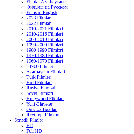
Filmlər Azərbaycanca
Фильмы на Русском
Films in English
2023 Filmləri
2022 Filmləri
2016-2021 Filmləri
2010-2016 Filmləri
2000-2010 Filmləri
1990-2000 Filmləri
1980-1990 Filmləri
1970-1980 Filmləri
1960-1970 Filmləri
>1960 Filmləri
Azərbaycan Filmləri
Türk Filmləri
Hind Filmləri
Rusiya Filmləri
Sovet Filmləri
Hollywood Filmləri
Yeni Əlavələr
Ən Çox Baxılan
Reytinqli Filmlər
Sənədli Filmlər
HD
Full HD