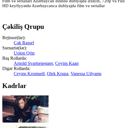
Film və serialları Azərbaycan dilində dublyajda izləyin, 720p və Full
HD keyfiyyətdə Azərbaycanca dublyajda film və seriallar
Çəkiliş Qrupu
Rejissor(lar):
Çak Rassel
Ssenarist(lər):
Uolon Qrin
Baş Rollarda:
Arnold Şvartsenegger
,
Ceyms Kaan
Digər Rollarda:
Ceyms Kromuell
,
Olek Krupa
,
Vanessa Uilyams
Kadrlar