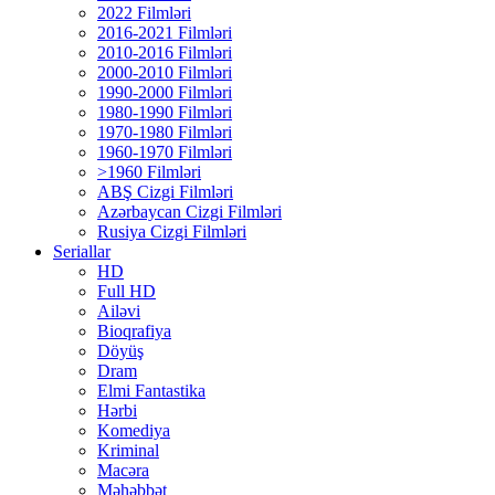
2022 Filmləri
2016-2021 Filmləri
2010-2016 Filmləri
2000-2010 Filmləri
1990-2000 Filmləri
1980-1990 Filmləri
1970-1980 Filmləri
1960-1970 Filmləri
>1960 Filmləri
ABŞ Cizgi Filmləri
Azərbaycan Cizgi Filmləri
Rusiya Cizgi Filmləri
Seriallar
HD
Full HD
Ailəvi
Bioqrafiya
Döyüş
Dram
Elmi Fantastika
Hərbi
Komediya
Kriminal
Macəra
Məhəbbət