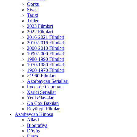
Qorxu
Siyasi
Tarixi
Triller
2023 Filmləri
2022 Filmləri
2016-2021 Filmləri
2010-2016 Filmləri
2000-2010 Filmləri
1990-2000 Filmləri
1980-1990 Filmləri
1970-1980 Filmləri
1960-1970 Filmləri
>1960 Filmləri
Azərbaycan Serialları
Русские Сериалы
Xarici Seriallar
Yeni Əlavələr
Ən Çox Baxılan
Reytinqli Filmlər
Azərbaycan Kinosu
Ailəvi
Bioqrafiya
Döyüş
Dram