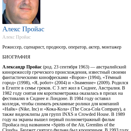
Алекс Пройас
Алекс Пройас
Режиссер, сценарист, продюсер, оператор, актер, монтажер
БИОГРАФИЯ
Александр Пройас
(род. 23 сентября 1963) — австралийский
кинорежиссёр греческого происхождения, известный своими
фантастическими кинофресками «Ворон» (1994), «Тёмный
город» (1998), «Я, робот» (2004) и «Знамение» (2009). Родился
в Египте в семье греков. С 3 лет жил в Сиднее, Австралия. В
1982 году снятая им короткометражка оказалась в призах на
фестивалях в Сиднее и Лондоне. В 1984 году оставил
колледж, чтобы снимать рекламные ролики для компаний
«Найк» (Nike, Inc) и «Кока-Кола» (The Coca-Cola Company), а
также видеоклипы для групп INXS и Crowded House. В 1989
году на экраны вышел первый полнометражный фильм
Пройаса под названием «Spirits of the Air, Gremlins of the
Clouds». Бюджет снятого фильма был крошечным. В 1993 году