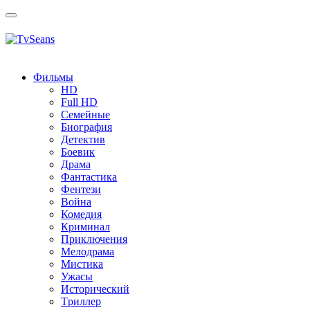
Toggle
navigation
Фильмы
HD
Full HD
Семейные
Биография
Детектив
Боевик
Драма
Фантастика
Фентези
Война
Комедия
Криминал
Приключения
Мелодрама
Мистика
Ужасы
Исторический
Tриллер