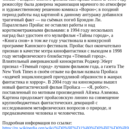
режиссёру была доверена экранизация мрачного по атмосфере
и художественному решению комикса «Ворон»; в поздний
период работы над картиной к данному антуражу добавился
трагичный факт — на съёмках погиб Брэндон Ли.
Параллельно Пройас не оставлял работы и над
короткометражными фильмами: в 1994 году нескольких
наград был удостоен его мультфильм «Тайны города», а
«Книга снов» в том же году участвовала в конкурсной
программе Каннского фестиваля. Пройас был окончательно
признан в качестве мэтра кинофантастики с выходом в 1998
году метафизического блокбастера «Тёмный город».
Влиятельный американский кинокритик Роджер Эберт
признал «Тёмный город» лучшим фильмом года, а газета The
New York Times в своём отзыве на фильм назвала Пройаса
«ходячей энциклопедией причудливой образности в жанрах
фантастика и хоррор». В 2004 году на киноэкраны вышел
новый фантастический фильм Пройаса — «Я, робот»,
поставленный по мотивам произведений Айзека Азимова.
Картина продолжает пройасовскую линию на совмещение
крупнобюджетных фантастических декораций с
исследованием метафизических вопросов о природе, и
предназначении человека и человечества.
Подробная информация по ссылке:
https://ru.wikipedia.org/wiki/%D0%9F%D1%80%D0%B