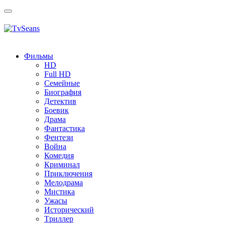
Toggle
navigation
Фильмы
HD
Full HD
Семейные
Биография
Детектив
Боевик
Драма
Фантастика
Фентези
Война
Комедия
Криминал
Приключения
Мелодрама
Мистика
Ужасы
Исторический
Tриллер