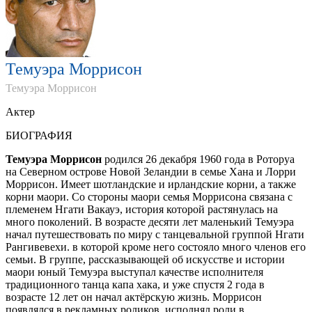
Темуэра Моррисон
Темуэра Моррисон
Актер
БИОГРАФИЯ
Темуэра Моррисон
родился 26 декабря 1960 года в Роторуа
на Северном острове Новой Зеландии в семье Хана и Лорри
Моррисон. Имеет шотландские и ирландские корни, а также
корни маори. Со стороны маори семья Моррисона связана с
племенем Нгати Вакауэ, история которой растянулась на
много поколений. В возрасте десяти лет маленький Темуэра
начал путешествовать по миру с танцевальной группой Нгати
Рангивевехи. в которой кроме него состояло много членов его
семьи. В группе, рассказывающей об искусстве и истории
маори юный Темуэра выступал качестве исполнителя
традиционного танца капа хака, и уже спустя 2 года в
возрасте 12 лет он начал актёрскую жизнь. Моррисон
появлялся в рекламных роликов, исполнял роли в