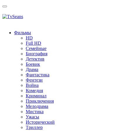
Toggle
navigation
Фильмы
HD
Full HD
Семейные
Биография
Детектив
Боевик
Драма
Фантастика
Фентези
Война
Комедия
Криминал
Приключения
Мелодрама
Мистика
Ужасы
Исторический
Tриллер