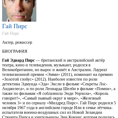
Гай Пирс
Гай Пирс
Актер, режиссер
БИОГРАФИЯ
Гай Эдвард Пирс
— британский и австралийский актёр
театра, кино и телевидения, музыкант, родился в
Великобритании, но вырос и живёт в Австралии. Лауреат
телевизионной премии «Эмми» (2011), номинант на премию
«Золотой глобус» (2012). Наиболее известен по роли
детектива Эдмунда «Эда» Эксли в фильме «Секреты Лос-
Анджелеса», и по роли Леонарда Шелби в фильме «Помни», а
также по фильмам «Я соблазнила Энди Уорхола», «Король
говорит!», «Самый пьяный округ в мире», «Железный
человек 3» и по сериалу «Милдред Пирс». Гай Пирс родился 5
октября 1967 года в английском городе Или в семье лётчика-
испытателя военно-воздушных сил из Новой Зеландии
Стюарта Пирса и учительницы Энн Кокинг, которая родилась