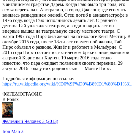
в английском графстве Дарем. Когда Гаю было три года, его
семья переехала в Австралию, в город Джелонг, где его мать
занялась разведением оленей. Отец погиб в авиакатастрофе в
1976 году, когда Гаю исполнилось девять лет. С раннего
детства Гай увлекался театром, а в одиннадцать лет он
впервые вышел на театральную сцену местного театра. С
марта 1997 года Пирс был женат на психологе Кейт Местиц. В
октябре 2015 года, после 18-ти лет совместной жизни, Гай
Пирс объявил о разводе. Живёт и работает в Мельбурне. С
2015 года Пирс состоит в фактическом браке с нидерландской
актрисой Кэрис ван Хаутен. 19 марта 2016 года стало
известно, что пара ожидает появления своего первенца, 29
августа 2016 года у них родился сын — Монте Пирс.
Подробная информация по ссылке:
https://ru.wikipedia.org/wiki/%D0%9F%D0%B8%D1%80%D1
ФИЛЬМОГРАФИЯ
В Ролях
Железный Человек 3 (2013)
Iron Man 3