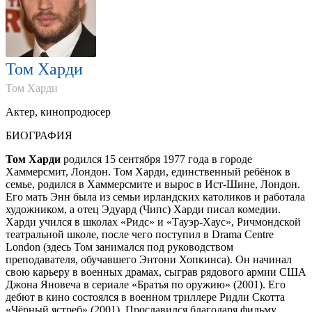
Том Харди
Том Харди
Aктер, кинопродюсер
БИОГРАФИЯ
Том Харди
родился 15 сентября 1977 года в городе
Хаммерсмит, Лондон. Том Харди, единственный ребёнок в
семье, родился в Хаммерсмите и вырос в Ист-Шине, Лондон.
Его мать Энн была из семьи ирландских католиков и работала
художником, а отец Эдуард (Чипс) Харди писал комедии.
Харди учился в школах «Ридс» и «Тауэр-Хаус», Ричмондской
театральной школе, после чего поступил в Drama Centre
London (здесь Том занимался под руководством
преподавателя, обучавшего Энтони Хопкинса). Он начинал
свою карьеру в военных драмах, сыграв рядового армии США
Джона Яновеча в сериале «Братья по оружию» (2001). Его
дебют в кино состоялся в военном триллере Ридли Скотта
«Чёрный ястреб» (2001). Прославился благодаря фильму