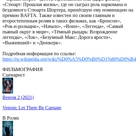
«Стюарт: Прошлая жизнь», где он сыграл роль наркомана и
бездомного Стюарта Шортера, принёсшую ему номинацию на
премию BAFTA. Также известен по своим главным и
второстепенным ролям в таких фильмах, как «Бронсон»,
«Рок-н-рольщик», «Начало», «Воин», «Легенда», «Самый
пьяный округ в мире», «Тёмный рыцарь: Возрождение
легенды», «Лок», «Безумный Макс: Дорога ярости»,
«Выживший» и «Дюнкерк».
Подробная информация по ссылке:
https://ru.wikipedia.org/wiki/%D0%A5%D0%B0%D1%80%
ФИЛЬМОГРАФИЯ
Сценарист
Веном 2 (2021)
Venom: Let There Be Carnage
В Ролях