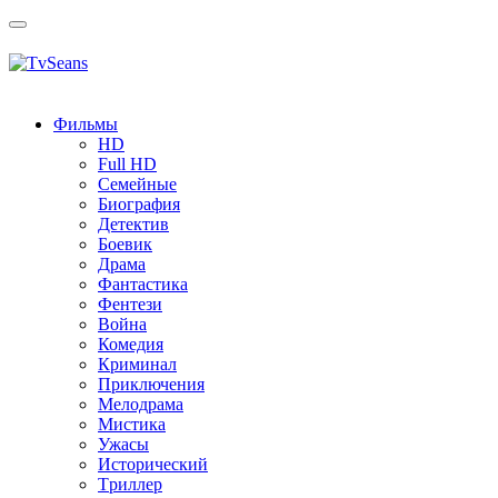
Toggle
navigation
Фильмы
HD
Full HD
Семейные
Биография
Детектив
Боевик
Драма
Фантастика
Фентези
Война
Комедия
Криминал
Приключения
Мелодрама
Мистика
Ужасы
Исторический
Tриллер