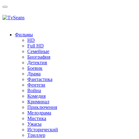
Toggle
navigation
Фильмы
HD
Full HD
Семейные
Биография
Детектив
Боевик
Драма
Фантастика
Фентези
Война
Комедия
Криминал
Приключения
Мелодрама
Мистика
Ужасы
Исторический
Tриллер