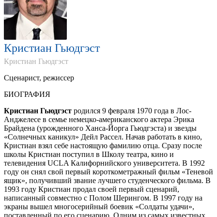
Кристиан Гьюдгэст
Кристиан Гьюдгэст
Сценарист, режиссер
БИОГРАФИЯ
Кристиан Гьюдгэст
родился 9 февраля 1970 года в Лос-
Анджелесе в семье немецко-американского актера Эрика
Брайдена (урожденного Ханса-Йорга Гьюдгэста) и звезды
«Солнечных каникул» Дейл Рассел. Начав работать в кино,
Кристиан взял себе настоящую фамилию отца. Сразу после
школы Кристиан поступил в Школу театра, кино и
телевидения UCLA Калифорнийского университета. В 1992
году он снял свой первый короткометражный фильм «Теневой
ящик», получивший звание лучшего студенческого фильма. В
1993 году Кристиан продал своей первый сценарий,
написанный совместно с Полом Шерингом. В 1997 году на
экраны вышел многосерийный боевик «Солдаты удачи»,
поставленный по его сценарию. Одним из самых известных