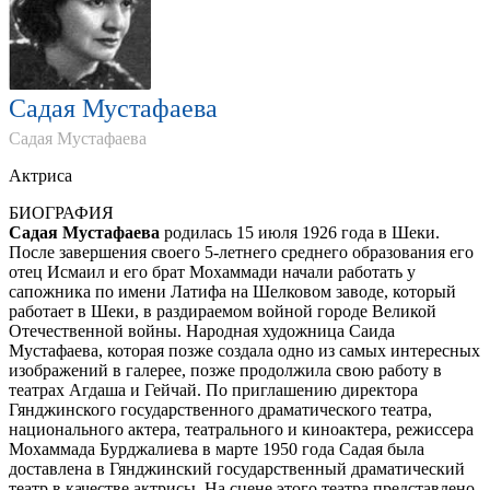
Садая Мустафаева
Садая Мустафаева
Aктриса
БИОГРАФИЯ
Садая Мустафаева
родилась 15 июля 1926 года в Шеки.
После завершения своего 5-летнего среднего образования его
отец Исмаил и его брат Мохаммади начали работать у
сапожника по имени Латифа на Шелковом заводе, который
работает в Шеки, в раздираемом войной городе Великой
Отечественной войны. Народная художница Саида
Мустафаева, которая позже создала одно из самых интересных
изображений в галерее, позже продолжила свою работу в
театрах Агдаша и Гейчай. По приглашению директора
Гянджинского государственного драматического театра,
национального актера, театрального и киноактера, режиссера
Мохаммада Бурджалиева в марте 1950 года Садая была
доставлена в Гянджинский государственный драматический
театр в качестве актрисы. На сцене этого театра представлено