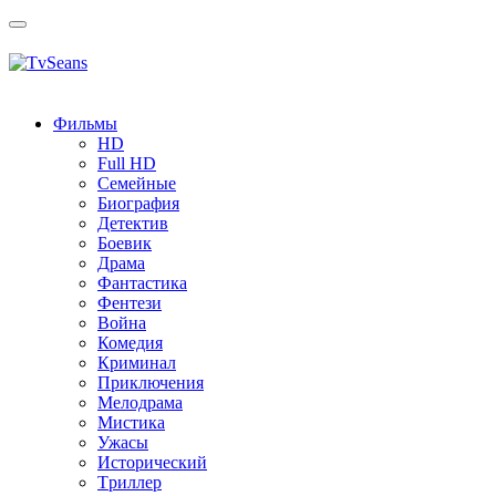
Toggle
navigation
Фильмы
HD
Full HD
Семейные
Биография
Детектив
Боевик
Драма
Фантастика
Фентези
Война
Комедия
Криминал
Приключения
Мелодрама
Мистика
Ужасы
Исторический
Tриллер