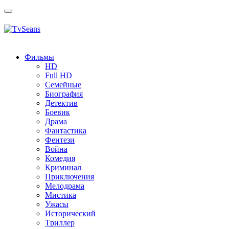
Toggle
navigation
Фильмы
HD
Full HD
Семейные
Биография
Детектив
Боевик
Драма
Фантастика
Фентези
Война
Комедия
Криминал
Приключения
Мелодрама
Мистика
Ужасы
Исторический
Tриллер