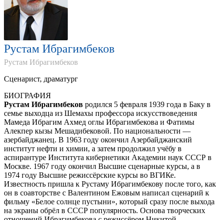
Рустам Ибрагимбеков
Рустам Ибрагимбеков
Сценарист, драматург
БИОГРАФИЯ
Рустам Ибрагимбеков
родился 5 февраля 1939 года в Баку в
семье выходца из Шемахы профессора искусствоведения
Мамеда Ибрагим Ахмед оглы Ибрагимбекова и Фатимы
Алекпер кызы Мешадибековой. По национальности —
азербайджанец. В 1963 году окончил Азербайджанский
институт нефти и химии, а затем продолжил учёбу в
аспирантуре Института кибернетики Академии наук СССР в
Москве. 1967 году окончил Высшие сценарные курсы, а в
1974 году Высшие режиссёрские курсы во ВГИКе.
Известность пришла к Рустаму Ибрагимбекову после того, как
он в соавторстве с Валентином Ежовым написал сценарий к
фильму «Белое солнце пустыни», который сразу после выхода
на экраны обрёл в СССР популярность. Основа творческих
отношений Ибрагимбекова с режиссёром Никитой