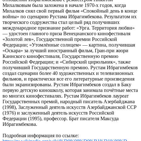
Михалковым была заложена в начале 1970-х годов, когда
Михалков снял свой первый фильм «Спокойный день в конце
войны» по сценарию Рустама Ибрагимбекова. Результатом их
творческого содружества стал целый ряд получивших
международное признание работ: «Урга. Территория любви»
— удостоен главного приза Венецианского кинофестиваля
«Золотой лев», Государственной премии Российской
Федерации; «Утомлённые солнцем» — картина, получившая
«Оскара» за лучший иностранный фильм, Гран-при жюри
Каннского кинофестиваля, Государственную премию
Российской Федерации; и «Сибирский цирюльник», также
получивший Государственную премию. Рустам Ибрагимбеков
создал сценарии более 40 художественных и телевизионных
фильмов, и практически все его литературные произведения
были экранизированы. Рустам Ибрагимбеков создал в Баку
первую детскую киношколу, которая занимала почётные места
во многих кинофестивалях. Рустам Ибрагимбеков лауреат
Государственных премий, народный писатель Азербайджана
(1998), Заслуженный деятель искусств Азербайджанской ССР
(1976) и заслуженный деятель искусств Российской
Федерации (1995), профессор. Брат писателя Максуда
Ибрагимбекова.
Подробная информация по ссылке: