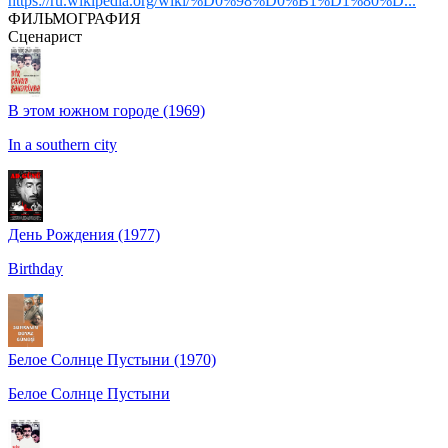
https://ru.wikipedia.org/wiki/%D0%98%D0%B1%D1%80%D...
ФИЛЬМОГРАФИЯ
Сценарист
В этом южном городе (1969)
In a southern city
День Рождения (1977)
Birthday
Белое Солнце Пустыни (1970)
Белое Солнце Пустыни