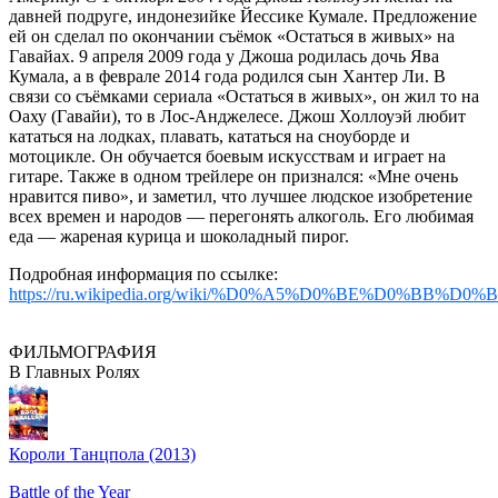
давней подругe, индонезийке Йессике Кумале. Предложение
ей он сделал по окончании съёмок «Остаться в живых» на
Гавайах. 9 апреля 2009 года у Джоша родилась дочь Ява
Кумала, а в феврале 2014 года родился сын Хантер Ли. В
связи со съёмками сериала «Остаться в живых», он жил то на
Оаху (Гавайи), то в Лос-Анджелесе. Джош Холлоуэй любит
кататься на лодках, плавать, кататься на сноуборде и
мотоцикле. Он обучается боевым искусствам и играет на
гитаре. Также в одном трейлере он признался: «Мне очень
нравится пиво», и заметил, что лучшее людское изобретение
всех времен и народов — перегонять алкоголь. Его любимая
еда — жареная курица и шоколадный пирог.
Подробная информация по ссылке:
https://ru.wikipedia.org/wiki/%D0%A5%D0%BE%D0%
ФИЛЬМОГРАФИЯ
В Главных Ролях
Короли Tанцпола (2013)
Battle of the Year