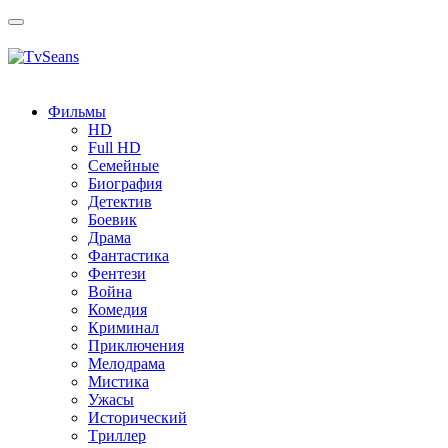
Toggle
navigation
Фильмы
HD
Full HD
Семейные
Биография
Детектив
Боевик
Драма
Фантастика
Фентези
Война
Комедия
Криминал
Приключения
Мелодрама
Мистика
Ужасы
Исторический
Tриллер