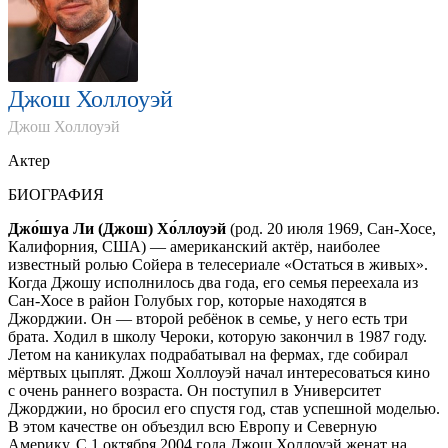
Джош Холлоуэй
Джош Холлоуэй
Актер
БИОГРАФИЯ
Джо́шуа Ли (Джош) Хо́ллоуэй
(род. 20 июля 1969, Сан-Хосе,
Калифорния, США) — американский актёр, наиболее
известный ролью Сойера в телесериале «Остаться в живых».
Когда Джошу исполнилось два года, его семья переехала из
Сан-Хосе в район Голубых гор, которые находятся в
Джорджии. Он — второй ребёнок в семье, у него есть три
брата. Ходил в школу Чероки, которую закончил в 1987 году.
Летом на каникулах подрабатывал на фермах, где собирал
мёртвых цыплят. Джош Холлоуэй начал интересоваться кино
с очень раннего возраста. Он поступил в Университет
Джорджии, но бросил его спустя год, став успешной моделью.
В этом качестве он объездил всю Европу и Северную
Америку. С 1 октября 2004 года Джош Холлоуэй женат на