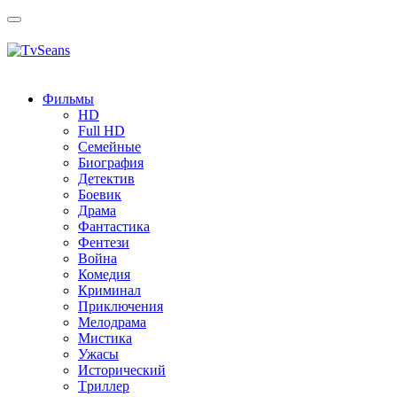
Toggle
navigation
Фильмы
HD
Full HD
Семейные
Биография
Детектив
Боевик
Драма
Фантастика
Фентези
Война
Комедия
Криминал
Приключения
Мелодрама
Мистика
Ужасы
Исторический
Tриллер