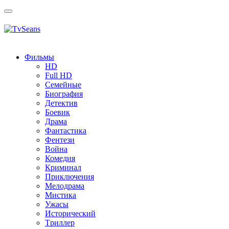
Toggle
navigation
Фильмы
HD
Full HD
Семейные
Биография
Детектив
Боевик
Драма
Фантастика
Фентези
Война
Комедия
Криминал
Приключения
Мелодрама
Мистика
Ужасы
Исторический
Tриллер