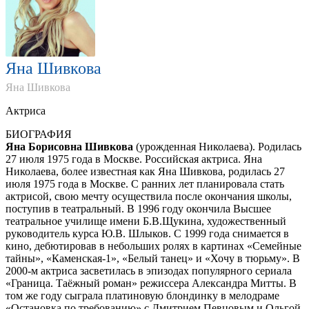
Яна Шивкова
Яна Шивкова
Актриса
БИОГРАФИЯ
Яна Борисовна Шивкова
(урожденная Николаева). Родилась
27 июля 1975 года в Москве. Российская актриса. Яна
Николаева, более известная как Яна Шивкова, родилась 27
июля 1975 года в Москве. С ранних лет планировала стать
актрисой, свою мечту осуществила после окончания школы,
поступив в театральный. В 1996 году окончила Высшее
театральное училище имени Б.В.Щукина, художественный
руководитель курса Ю.В. Шлыков. С 1999 года снимается в
кино, дебютировав в небольших ролях в картинах «Семейные
тайны», «Каменская-1», «Белый танец» и «Хочу в тюрьму». В
2000-м актриса засветилась в эпизодах популярного сериала
«Граница. Таёжный роман» режиссера Александра Митты. В
том же году сыграла платиновую блондинку в мелодраме
«Остановка по требованию» с Дмитрием Певцовым и Ольгой