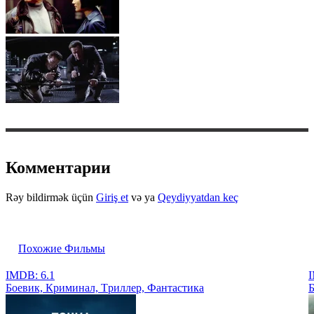
Комментарии
Rəy bildirmək üçün
Giriş et
və ya
Qeydiyyatdan keç
Похожие Фильмы
IMDB: 6.1
I
Боевик, Криминал, Tриллер, Фантастика
Б