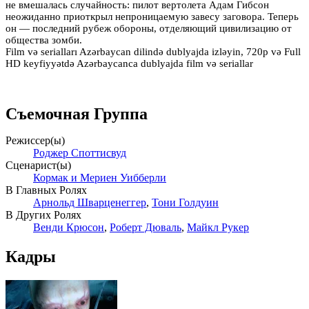
не вмешалась случайность: пилот вертолета Адам Гибсон
неожиданно приоткрыл непроницаемую завесу заговора. Теперь
он — последний рубеж обороны, отделяющий цивилизацию от
общества зомби.
Film və serialları Azərbaycan dilində dublyajda izləyin, 720p və Full
HD keyfiyyətdə Azərbaycanca dublyajda film və seriallar
Съемочная Группа
Режиссер(ы)
Роджер Споттисвуд
Сценарист(ы)
Кормак и Мериен Уибберли
В Главных Ролях
Арнольд Шварценеггер
,
Тони Голдуин
В Других Ролях
Венди Крюсон
,
Роберт Дюваль
,
Майкл Рукер
Кадры