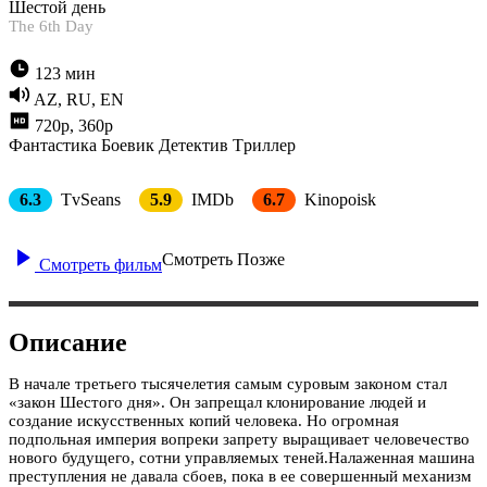
Шестой день
The 6th Day
123 мин
AZ, RU, EN
720p, 360p
Фантастика
Боевик
Детектив
Tриллер
6.3
TvSeans
5.9
IMDb
6.7
Kinopoisk
Смотреть Позже
Смотреть фильм
Описание
В начале третьего тысячелетия самым суровым законом стал
«закон Шестого дня». Он запрещал клонирование людей и
создание искусственных копий человека. Но огромная
подпольная империя вопреки запрету выращивает человечество
нового будущего, сотни управляемых теней.Налаженная машина
преступления не давала сбоев, пока в ее совершенный механизм