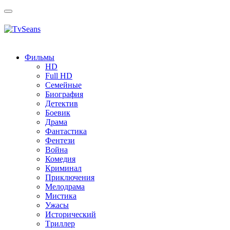
Toggle
navigation
Фильмы
HD
Full HD
Семейные
Биография
Детектив
Боевик
Драма
Фантастика
Фентези
Война
Комедия
Криминал
Приключения
Мелодрама
Мистика
Ужасы
Исторический
Tриллер