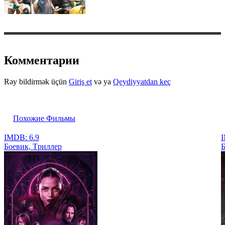
Комментарии
Rəy bildirmək üçün
Giriş et
və ya
Qeydiyyatdan keç
Похожие Фильмы
IMDB: 6.9
I
Боевик, Tриллер
Б