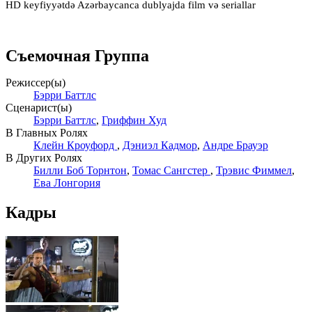
HD keyfiyyətdə Azərbaycanca dublyajda film və seriallar
Съемочная Группа
Режиссер(ы)
Бэрри Баттлс
Сценарист(ы)
Бэрри Баттлс
,
Гриффин Худ
В Главных Ролях
Клейн Кроуфорд
,
Дэниэл Кадмор
,
Андре Брауэр
В Других Ролях
Билли Боб Торнтон
,
Томас Сангстер
,
Трэвис Фиммел
,
Ева Лонгория
Кадры