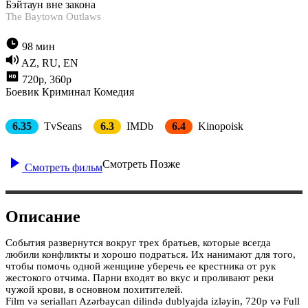
Бэйтаун вне закона
The Baytown Outlaws
98 мин
AZ, RU, EN
720p, 360p
Боевик
Криминал
Комедия
6.35
TvSeans
6.3
IMDb
6.4
Kinopoisk
Смотреть Позже
Смотреть фильм
Описание
События развернутся вокруг трех братьев, которые всегда
любили конфликты и хорошо подраться. Их нанимают для того,
чтобы помочь одной женщине уберечь ее крестника от рук
жестокого отчима. Парни входят во вкус и проливают реки
чужой крови, в основном похитителей.
Film və serialları Azərbaycan dilində dublyajda izləyin, 720p və Full