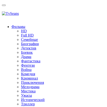
Toggle
navigation
Фильмы
HD
Full HD
Семейные
Биография
Детектив
Боевик
Драма
Фантастика
Фентези
Война
Комедия
Криминал
Приключения
Мелодрама
Мистика
Ужасы
Исторический
Tриллер